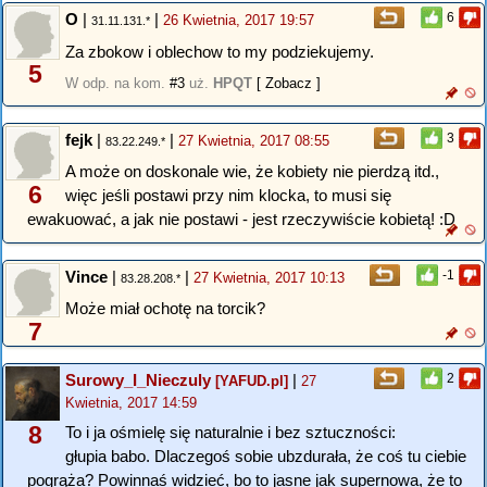
O
|
|
6
26 Kwietnia, 2017 19:57
31.11.131.*
Za zbokow i oblechow to my podziekujemy.
5
W odp. na kom.
#3
uż.
HPQT
[ Zobacz ]
fejk
|
|
3
27 Kwietnia, 2017 08:55
83.22.249.*
A może on doskonale wie, że kobiety nie pierdzą itd.,
6
więc jeśli postawi przy nim klocka, to musi się
ewakuować, a jak nie postawi - jest rzeczywiście kobietą! :D
Vince
|
|
-1
27 Kwietnia, 2017 10:13
83.28.208.*
Może miał ochotę na torcik?
7
Surowy_I_Nieczuly
|
2
[YAFUD.pl]
27
Kwietnia, 2017 14:59
8
To i ja ośmielę się naturalnie i bez sztuczności:
głupia babo. Dlaczegoś sobie ubzdurała, że coś tu ciebie
pogrąża? Powinnaś widzieć, bo to jasne jak supernowa, że to