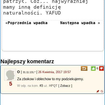
patrzył. Cóż... najwyraźniej
mamy inną definicję
naturalności. YAFUD
«Poprzednia wpadka
Następna wpadka »
Najlepszy komentarz
6
O
|
|
26 Kwietnia, 2017 19:57
31.11.131.*
Za zbokow i oblechow to my podziekujemy.
5
W odp. na kom.
#3
uż.
HPQT
[ Zobacz ]