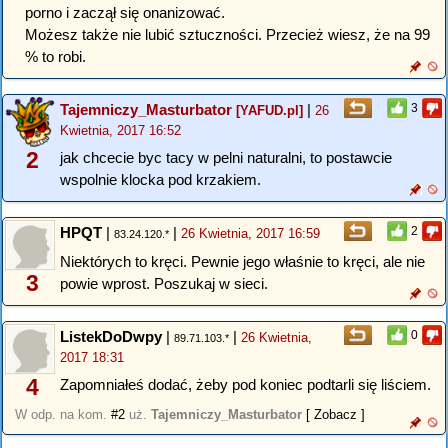
porno i zaczął się onanizować.
Możesz także nie lubić sztuczności. Przecież wiesz, że na 99
% to robi.
Tajemniczy_Masturbator
|
3
[YAFUD.pl]
26
Kwietnia, 2017 16:52
2
jak chcecie byc tacy w pelni naturalni, to postawcie
wspolnie klocka pod krzakiem.
HPQT
|
|
2
26 Kwietnia, 2017 16:59
83.24.120.*
Niektórych to kręci. Pewnie jego właśnie to kręci, ale nie
3
powie wprost. Poszukaj w sieci.
ListekDoDwpy
|
|
0
26 Kwietnia,
89.71.103.*
2017 18:31
4
Zapomniałeś dodać, żeby pod koniec podtarli się liściem.
W odp. na kom.
#2
uż.
Tajemniczy_Masturbator
[ Zobacz ]