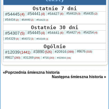
Ostatnie 7 dni
#54445
#54441
#54427
#54419
#54435
(4)
(4)
(4)
(3)
(2)
#54434
#54440
(2)
#54423
(2)
(2)
Ostatnie 30 dni
#54307
#54445
#54441
#54427
#54254
(5)
(4)
(4)
(4)
(4)
#54329
#54372
(4)
#54348
(3)
(3)
Ogólnie
#12039
#3890
#20916
#8676
(1441)
(526)
(399)
(315)
#8617
#31269
(293)
#716
(258)
#32804
(243)
(216)
«Poprzednia śmieszna historia
Następna śmieszna historia »