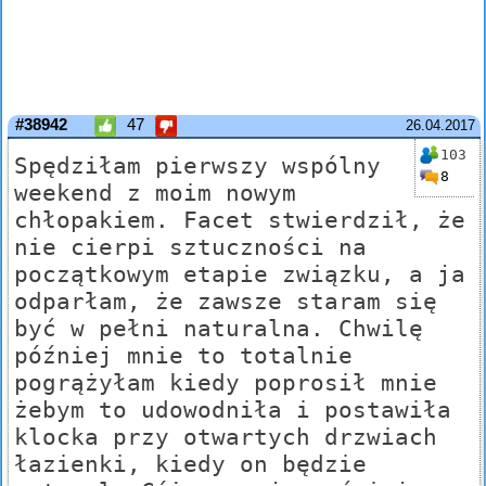
#38942
47
26.04.2017
103
Spędziłam pierwszy wspólny
8
weekend z moim nowym
chłopakiem. Facet stwierdził, że
nie cierpi sztuczności na
początkowym etapie związku, a ja
odparłam, że zawsze staram się
być w pełni naturalna. Chwilę
później mnie to totalnie
pogrążyłam kiedy poprosił mnie
żebym to udowodniła i postawiła
klocka przy otwartych drzwiach
łazienki, kiedy on będzie