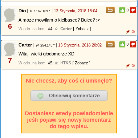
Dio
|
|
0
13 Stycznia, 2018 18:04
107.167.109.*
A moze mowilam o kielbasce? Bulce? :>
6
W odp. na kom.
#4
uż.
Carter
[ Zobacz ]
Carter
|
|
0
13 Stycznia, 2018 20:02
94.254.143.*
Witaj, wielki głodomorze XD
7
W odp. na kom.
#5
uż.
HTKS
[ Zobacz ]
Nie chcesz, aby coś ci umknęło?
Dostaniesz wtedy powiadomienie
jeśli pojawi się nowy komentarz
do tego wpisu.