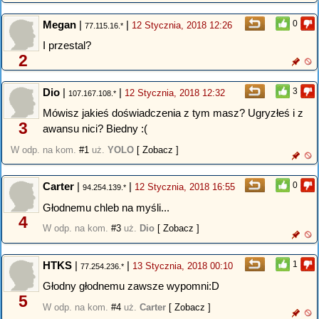
Megan
|
|
0
12 Stycznia, 2018 12:26
77.115.16.*
I przestal?
2
Dio
|
|
3
12 Stycznia, 2018 12:32
107.167.108.*
Mówisz jakieś doświadczenia z tym masz? Ugryzłeś i z
3
awansu nici? Biedny :(
W odp. na kom.
#1
uż.
YOLO
[ Zobacz ]
Carter
|
|
0
12 Stycznia, 2018 16:55
94.254.139.*
Głodnemu chleb na myśli...
4
W odp. na kom.
#3
uż.
Dio
[ Zobacz ]
HTKS
|
|
1
13 Stycznia, 2018 00:10
77.254.236.*
Głodny głodnemu zawsze wypomni:D
5
W odp. na kom.
#4
uż.
Carter
[ Zobacz ]