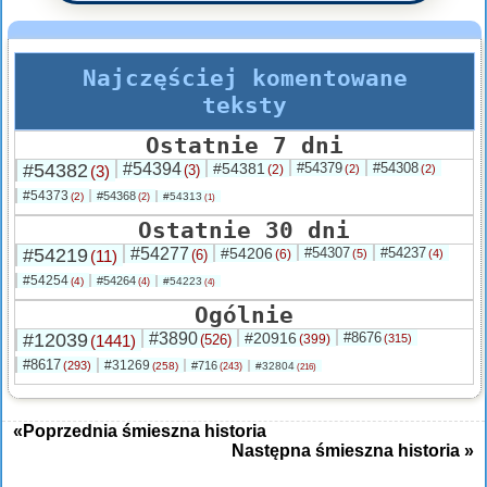
Najczęściej komentowane
teksty
Ostatnie 7 dni
#54382
#54394
#54381
#54379
#54308
(3)
(3)
(2)
(2)
(2)
#54373
#54368
(2)
#54313
(2)
(1)
Ostatnie 30 dni
#54219
#54277
#54206
#54307
#54237
(11)
(6)
(6)
(5)
(4)
#54254
#54264
(4)
#54223
(4)
(4)
Ogólnie
#12039
#3890
#20916
#8676
(1441)
(526)
(399)
(315)
#8617
#31269
(293)
#716
(258)
#32804
(243)
(216)
«Poprzednia śmieszna historia
Następna śmieszna historia »