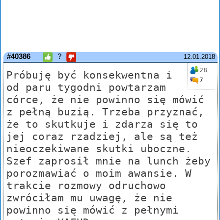
#40386
?
12.01.2018
28
Próbuję być konsekwentna i
7
od paru tygodni powtarzam
córce, że nie powinno się mówić
z pełną buzią. Trzeba przyznać,
że to skutkuje i zdarza się to
jej coraz rzadziej, ale są też
nieoczekiwane skutki uboczne.
Szef zaprosił mnie na lunch żeby
porozmawiać o moim awansie. W
trakcie rozmowy odruchowo
zwróciłam mu uwagę, że nie
powinno się mówić z pełnymi