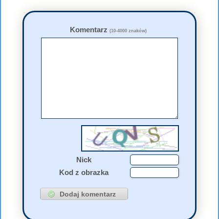
Komentarz
(10-4000 znaków)
Nick
Kod z obrazka