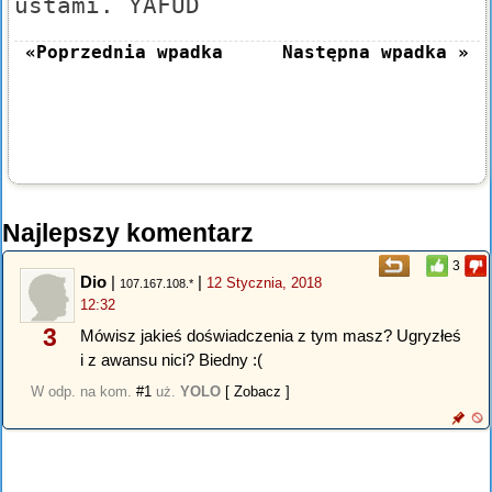
ustami. YAFUD
«Poprzednia wpadka
Następna wpadka »
Najlepszy komentarz
3
Dio
|
|
12 Stycznia, 2018
107.167.108.*
12:32
3
Mówisz jakieś doświadczenia z tym masz? Ugryzłeś
i z awansu nici? Biedny :(
W odp. na kom.
#1
uż.
YOLO
[ Zobacz ]