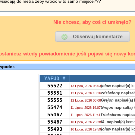
 wsiadają do metra żeby wrócić w to samo miejsce???
Nie chcesz, aby coś ci umknęło?
ostaniesz wtedy powiadomienie jeśli pojawi się nowy ko
 wpadek
YAFUD #
55522
jolaw
napisał(a)
ko
13 Lipca, 2026 08:03
55551
zdziwiony
napisał
12 Lipca, 2026 10:26
55555
Grejon
napisał(a)
12 Lipca, 2026 03:08
55474
Grejon
napisał(a)
k
11 Lipca, 2026 19:07
55467
Tricksteros
napisał
11 Lipca, 2026 11:41
55467
M.
napisał(a)
kome
10 Lipca, 2026 23:38
55493
jolaw
napisał(a)
ko
10 Lipca, 2026 19:59