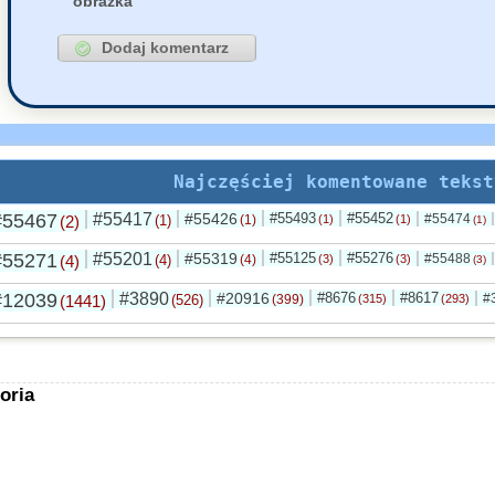
obrazka
Najczęściej komentowane tekst
#55467
#55417
#55426
#55493
#55452
#55474
(2)
(1)
(1)
(1)
(1)
(1)
#55271
#55201
#55319
#55125
#55276
#55488
(4)
(4)
(4)
(3)
(3)
(3)
#12039
#3890
#20916
#8676
#8617
#
(1441)
(526)
(399)
(315)
(293)
oria