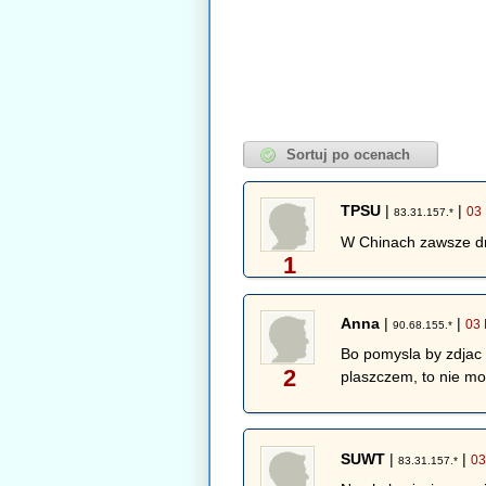
TPSU
|
|
03
83.31.157.*
W Chinach zawsze drz
1
Anna
|
|
03 
90.68.155.*
Bo pomysla by zdjac 
2
plaszczem, to nie moz
SUWT
|
|
03
83.31.157.*