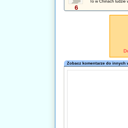
To w Chinach ludzie
6
D
Zobacz komentarze do innych