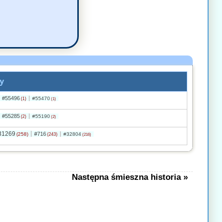
y
#55496
#55470
(1)
(1)
#55285
#55190
(2)
(2)
31269
#716
(258)
#32804
(243)
(216)
Następna śmieszna historia »