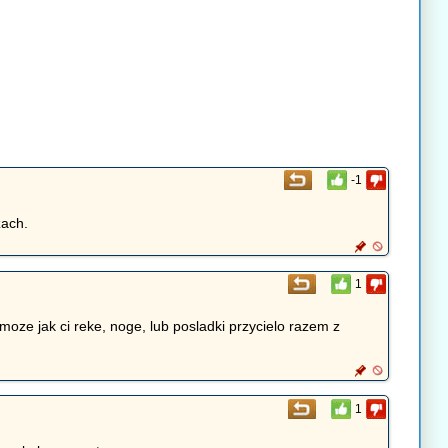
-1
zach.
1
moze jak ci reke, noge, lub posladki przycielo razem z
1