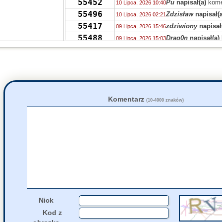
55452
Pu
napisał(a)
kome
10 Lipca, 2026 10:40
55496
Zdzisław
napisał(a
10 Lipca, 2026 02:21
55417
zdziwiony
napisał
09 Lipca, 2026 15:46
55488
Drag0n
napisał(a)
09 Lipca, 2026 15:03
55470
PTPP
napisał(a)
k
08 Lipca, 2026 23:50
55426
akah
napisał(a)
ko
08 Lipca, 2026 19:19
55488
Marek
napisał(a)
k
07 Lipca, 2026 10:52
37625
Trześnieski
napisa
06 Lipca, 2026 16:48
55488
Trześnieski
napisa
06 Lipca, 2026 16:41
Komentarz
(10-4000 znaków)
55124
Xenon
napisał(a)
k
06 Lipca, 2026 15:14
55480
zdziwiony
napisał
06 Lipca, 2026 12:47
55424
jolaw
napisał(a)
ko
05 Lipca, 2026 22:20
55435
jolaw
napisał(a)
ko
05 Lipca, 2026 22:16
Nick
Kod z