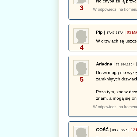
No chyba że ją przyc
3
W odpowiedzi na komen
Plp
|
|
03 Ma
37.47.237.*
W drzwiach są uszcze
4
Ariadna
|
79.184.135.*
Drzwi mogą nie wykry
5
zamkniętych drzwiac
Poza tym, znasz drzw
znam, a mogą się one
W odpowiedzi na komen
GOŚĆ
|
|
12 
83.26.95.*