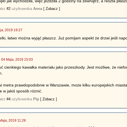
ięło jak wychodziła, więc jeździła 2 godziny na zewnątrz, a reszta pła
atrz
#2
użytkownika
Anna
[ Zobacz ]
ja, 2019 19:27
lki, łatwo można wyjąć płaszcz. Już pomijam aspekt że drzwi jeśli nap
|
04 Maja, 2019 15:03
ć cienkiego kawałka materiału jako przeszkody. Jest możliwe, że niefor
h.
i metra prawdopodobnie w Warszawie, może kilku europejskich miastach,
 w jakiś sposób różnić.
atrz
#4
użytkownika
Plp
[ Zobacz ]
Maja, 2019 11:28