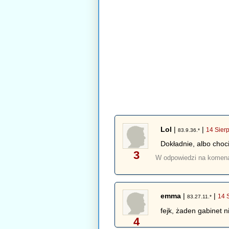
Lol
|
|
14 Sier
83.9.36.*
Dokładnie, albo choc
3
W odpowiedzi na komen
emma
|
|
14 
83.27.11.*
fejk, żaden gabinet 
4