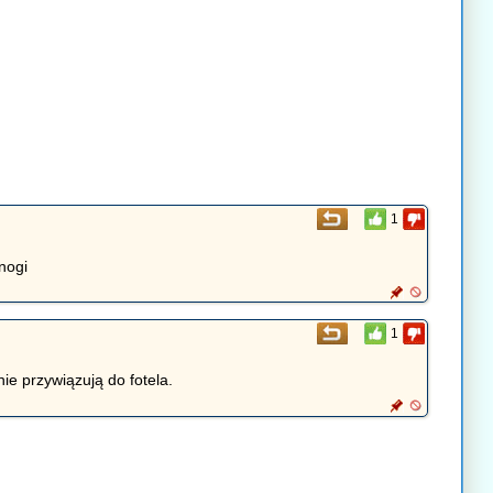
1
nogi
1
ie przywiązują do fotela.