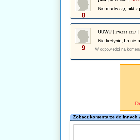
Nie martw się, nikt z
8
UUWU
|
176.221.121.*
Nie kretynie, bo ni
9
W odpowiedzi na komen
D
Zobacz komentarze do innych