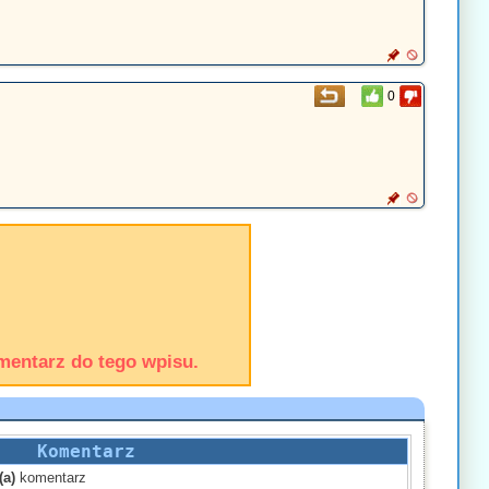
0
mentarz do tego wpisu.
Komentarz
(a)
komentarz