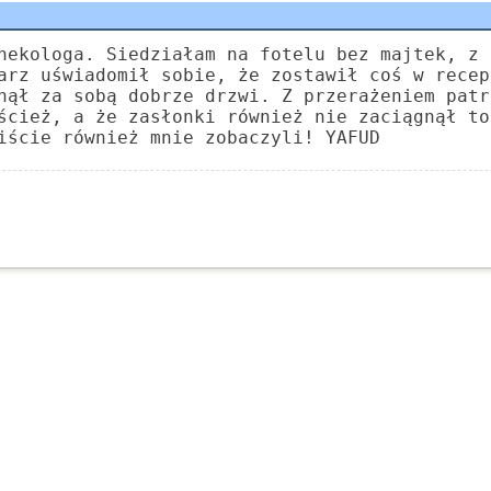
nekologa. Siedziałam na fotelu bez majtek, z 
arz uświadomił sobie, że zostawił coś w recep
nął za sobą dobrze drzwi. Z przerażeniem patr
ścież, a że zasłonki również nie zaciągnął to
iście również mnie zobaczyli! YAFUD