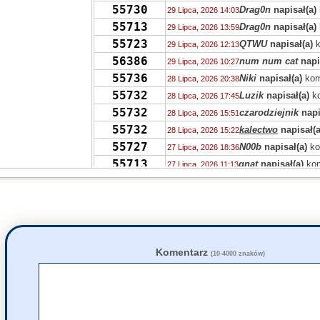
55730
Drag0n
napisał(a)
29 Lipca, 2026 14:03
55713
Drag0n
napisał(a)
29 Lipca, 2026 13:59
55723
QTWU
napisał(a)
k
29 Lipca, 2026 12:13
56386
num num cat
napi
29 Lipca, 2026 10:27
55736
Niki
napisał(a)
kom
28 Lipca, 2026 20:38
55732
Luzik
napisał(a)
ko
28 Lipca, 2026 17:45
55732
czarodziejnik
napi
28 Lipca, 2026 15:51
55732
kalectwo
napisał(a
28 Lipca, 2026 15:22
55727
N00b
napisał(a)
ko
27 Lipca, 2026 18:36
55713
gnat
napisał(a)
kom
27 Lipca, 2026 11:13
55723
gnat
napisał(a)
kom
27 Lipca, 2026 11:09
55693
gnak
napisał(a)
ko
27 Lipca, 2026 09:23
55681
zdziwiony
napisał
26 Lipca, 2026 17:06
55714
zdziwiony
napisał
26 Lipca, 2026 13:05
55712
fakt
napisał(a)
kom
25 Lipca, 2026 16:07
Komentarz
(10-4000 znaków)
55674
zdziwiony
napisał
24 Lipca, 2026 22:11
55697
zdziwiony
napisał
24 Lipca, 2026 22:03
55686
fakt
napisał(a)
kom
24 Lipca, 2026 10:01
55686
zdziwiony
napisał
24 Lipca, 2026 09:55