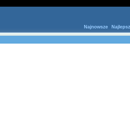
Najnowsze
Najleps