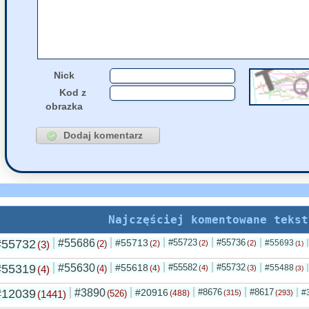
Nick
Kod z
obrazka
Najczęściej komentowane tekst
#55732
#55686
#55713
#55723
#55736
#55693
(3)
(2)
(2)
(2)
(2)
(1)
#55319
#55630
#55618
#55582
#55732
#55488
(4)
(4)
(4)
(4)
(3)
(3)
#12039
#3890
#20916
#8676
#8617
#
(1441)
(526)
(488)
(315)
(293)