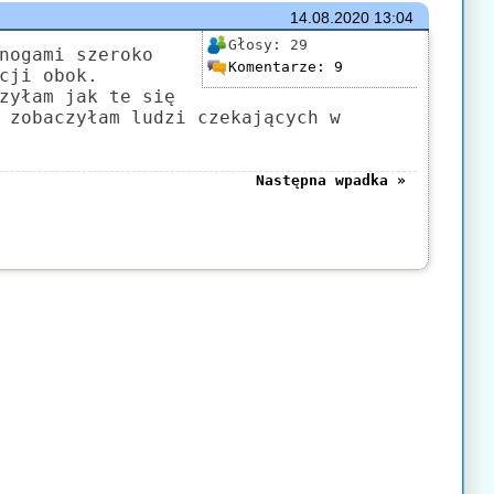
14.08.2020
13:04
Głosy:
29
nogami szeroko
Komentarze:
9
cji obok.
zyłam jak te się
 zobaczyłam ludzi czekających w
Następna wpadka »