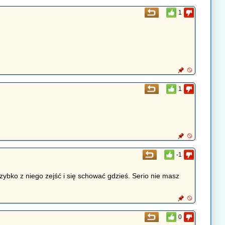
1
1
-1
 szybko z niego zejść i się schować gdzieś. Serio nie masz
0