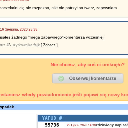
 poczekalni cię nie rozpozna, nikt nie patrzył na twarz, zapewniam.
|
16 Sierpnia, 2020 23:38
e pisałeś żadnego "mega zabawnego"komentarza wcześniej.
atrz
#6
użytkownika
fejk
[ Zobacz ]
Nie chcesz, aby coś ci umknęło?
ostaniesz wtedy powiadomienie jeśli pojawi się nowy ko
 wpadek
YAFUD #
55736
zdziwiony
napisał
29 Lipca, 2026 14:38