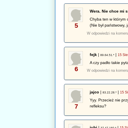
Wera. Nie chce mi 
Chyba ten w którym o
5
(Nie był państwowy, j
W odpowiedzi na komen
fejk
|
|
15 Sie
89.64.51.*
A czy padło takie pyt
6
W odpowiedzi na komen
jajco
|
|
15 S
83.22.28.*
Yyy. Przecież nie prz
7
refleksu?
jubi
|
|
15 Si
37.47.160.*