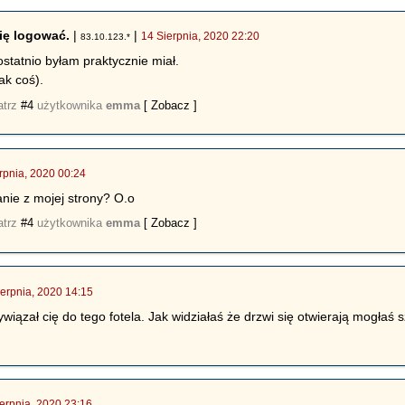
się logować.
|
|
14 Sierpnia, 2020 22:20
83.10.123.*
statnio byłam praktycznie miał.
ak coś).
atrz
#4
użytkownika
emma
[ Zobacz ]
rpnia, 2020 00:24
anie z mojej strony? O.o
atrz
#4
użytkownika
emma
[ Zobacz ]
ierpnia, 2020 14:15
ywiązał cię do tego fotela. Jak widziałaś że drzwi się otwierają mogłaś
erpnia, 2020 23:16