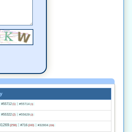
y
#55712
#55714
(1)
(1)
#55322
#55629
(2)
(2)
31269
#716
(258)
#32804
(243)
(216)