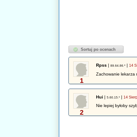
Rpss
|
|
14 S
89.64.86.*
Zachowanie lekarza m
1
Hui
|
|
14 Sier
5.60.15.*
Nie lepiej byłoby szy
2