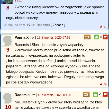
23:28
8
Zwrócenie uwagi kierowców na zagrozenie jakie sprawia
pojazd wykonujacy manewr niezgodny z przepisami,
ergo, niebezpieczny.
W odp. na kom.
#7
uż.
Rademis
[ Zobacz ]
Panna X
|
|
0
15 Sierpnia, 2020 07:53
2*
Rademis i Słoń - jestescie z tych wspanialych
9
kierowcow, ktorzy moga pruc setka wszedzie, zawracac
na zakazach, wyprzedzac na podwojnej ciaglej itd
, bo ich opanowane do perfekcji umiejetnosci kierowania
pojazdem ustrzega Was od kazdego wypadku? Nie znosze
takiego podejscia. Kiedys moze byc pierwszy raz i ktos moze
zginac albo ulec trwalemu kalectwu. Reguly ruchu drogowego
po cos zostaly wprowadzone.
Rademis
|
|
-1
15 Sierpnia, 2020 09:20
2*
Nie. Jestem z tych kierowców, który widząc to, że ktoś
10
łamie zakaz, nie bawi się w szeryfa za wszelką cenę.