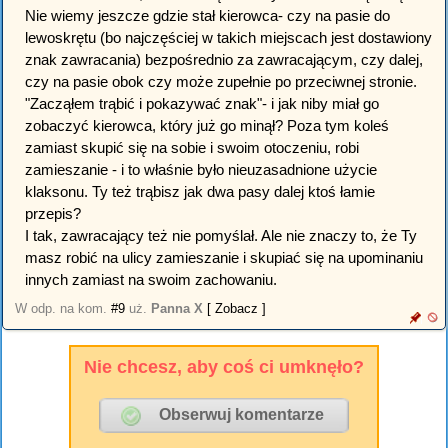
Nie wiemy jeszcze gdzie stał kierowca- czy na pasie do
lewoskrętu (bo najczęściej w takich miejscach jest dostawiony
znak zawracania) bezpośrednio za zawracającym, czy dalej,
czy na pasie obok czy może zupełnie po przeciwnej stronie.
"Zacząłem trąbić i pokazywać znak"- i jak niby miał go
zobaczyć kierowca, który już go minął? Poza tym koleś
zamiast skupić się na sobie i swoim otoczeniu, robi
zamieszanie - i to właśnie było nieuzasadnione użycie
klaksonu. Ty też trąbisz jak dwa pasy dalej ktoś łamie
przepis?
I tak, zawracający też nie pomyślał. Ale nie znaczy to, że Ty
masz robić na ulicy zamieszanie i skupiać się na upominaniu
innych zamiast na swoim zachowaniu.
W odp. na kom.
#9
uż.
Panna X
[ Zobacz ]
Nie chcesz, aby coś ci umknęło?