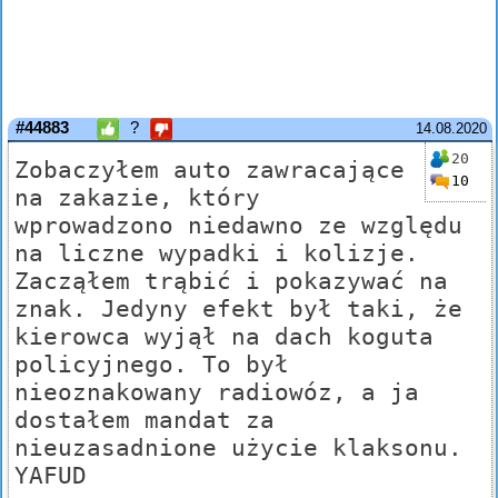
#44883
?
14.08.2020
20
Zobaczyłem auto zawracające
10
na zakazie, który
wprowadzono niedawno ze względu
na liczne wypadki i kolizje.
Zacząłem trąbić i pokazywać na
znak. Jedyny efekt był taki, że
kierowca wyjął na dach koguta
policyjnego. To był
nieoznakowany radiowóz, a ja
dostałem mandat za
nieuzasadnione użycie klaksonu.
YAFUD