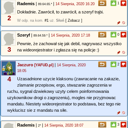
Rademis
|
|
1
14 Sierpnia, 2020 16:20
89.64.65.*
Dokładnie. Zawrócił, to zawrócił, a szeryf trąbi.
2
W odp. na kom.
#1
uż.
Słoń
[ Zobacz ]
Szeryf
|
|
0
14 Sierpnia, 2020 17:18
89.64.59.*
Pewnie, że zachował się jak debil, nagrywasz wszystko
3
na wideorejestrator i zgłasza się na policje :)
Jaczuro
|
2
[YAFUD.pl]
14 Sierpnia, 2020
18:05
4
Uzasadnione uzycie klaksonu (zawracanie na zakazie,
zlamanie przepisow, ergo, stwazanie zagrozenia w
ruchu, sygnal dzwiekowy uzyty celem poinformowania
uzykownikow drogi o zagrozeniu), mogles nie przyjmowac
mandatu. Niestety wideorejestrator to podstawa, bez tego nie
wyklucisz sie z mandatu na siłe.
Rademis
|
|
3
14 Sierpnia, 2020 18:07
2*