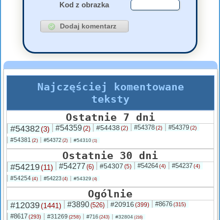
Kod z obrazka
Najczęściej komentowane
teksty
Ostatnie 7 dni
#54382
#54359
#54438
#54378
#54379
(3)
(2)
(2)
(2)
(2)
#54381
#54372
(2)
#54310
(2)
(1)
Ostatnie 30 dni
#54219
#54277
#54307
#54264
#54237
(11)
(6)
(5)
(4)
(4)
#54254
#54223
(4)
#54329
(4)
(4)
Ogólnie
#12039
#3890
#20916
#8676
(1441)
(526)
(399)
(315)
#8617
#31269
(293)
#716
(258)
#32804
(243)
(216)