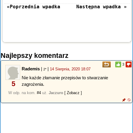
«Poprzednia wpadka
Następna wpadka »
Najlepszy komentarz
3
Rademis
|
|
14 Sierpnia, 2020 18:07
2*
Nie każde złamanie przepisów to stwarzanie
5
zagrożenia.
W odp. na kom.
#4
uż.
Jaczuro
[ Zobacz ]