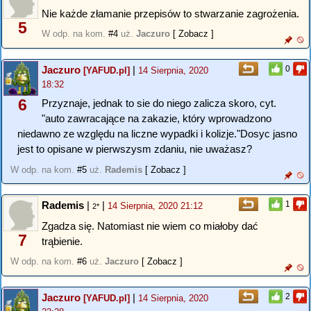
Nie każde złamanie przepisów to stwarzanie zagrożenia.
5
W odp. na kom.
#4
uż.
Jaczuro
[ Zobacz ]
Jaczuro
|
0
[YAFUD.pl]
14 Sierpnia, 2020
18:32
6
Przyznaje, jednak to sie do niego zalicza skoro, cyt.
"auto zawracające na zakazie, który wprowadzono
niedawno ze względu na liczne wypadki i kolizje."Dosyc jasno
jest to opisane w pierwszysm zdaniu, nie uważasz?
W odp. na kom.
#5
uż.
Rademis
[ Zobacz ]
Rademis
|
|
1
14 Sierpnia, 2020 21:12
2*
Zgadza się. Natomiast nie wiem co miałoby dać
7
trąbienie.
W odp. na kom.
#6
uż.
Jaczuro
[ Zobacz ]
Jaczuro
|
2
[YAFUD.pl]
14 Sierpnia, 2020