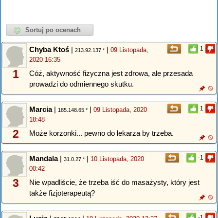
Chyba Ktoś
|
|
1
09 Listopada,
213.92.137.*
2020 16:35
1
Cóż, aktywność fizyczna jest zdrowa, ale przesada
prowadzi do odmiennego skutku.
Marcia
|
|
1
09 Listopada, 2020
185.148.65.*
18:48
2
Może korzonki... pewno do lekarza by trzeba.
Mandala
|
|
-1
10 Listopada, 2020
31.0.27.*
00:42
3
Nie wpadliście, że trzeba iść do masażysty, który jest
także fizjoterapeutą?
-1