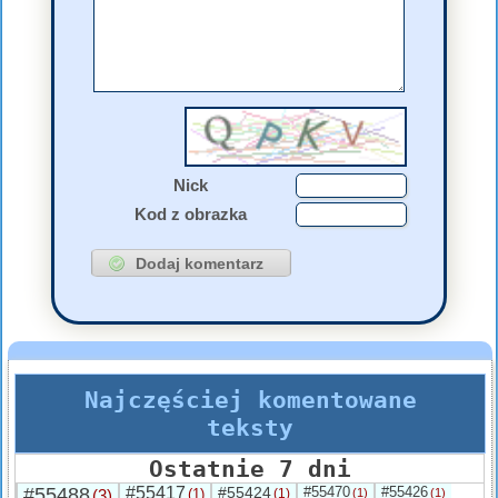
Nick
Kod z obrazka
Najczęściej komentowane
teksty
Ostatnie 7 dni
#55488
#55417
#55424
#55470
#55426
(3)
(1)
(1)
(1)
(1)