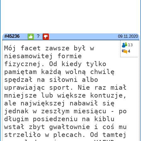
#45236
?
09.11.2020
13
Mój facet zawsze był w
4
niesamowitej formie
fizycznej. Od kiedy tylko
pamiętam każdą wolną chwilę
spędzał na siłowni albo
uprawiając sport. Nie raz miał
mniejsze lub większe kontuzje,
ale największej nabawił się
jednak w zeszłym miesiącu - po
długim posiedzeniu na kiblu
wstał zbyt gwałtownie i coś mu
strzeliło w plecach. Od tamtej