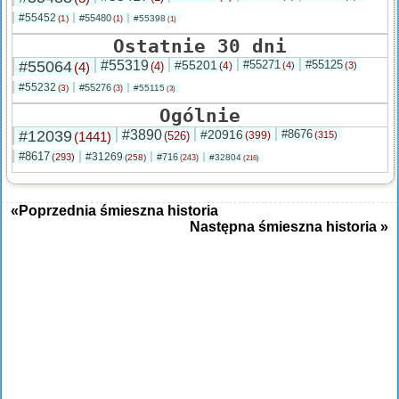
#55452
#55480
(1)
#55398
(1)
(1)
Ostatnie 30 dni
#55064
#55319
#55201
#55271
#55125
(4)
(4)
(4)
(4)
(3)
#55232
#55276
(3)
#55115
(3)
(3)
Ogólnie
#12039
#3890
#20916
#8676
(1441)
(526)
(399)
(315)
#8617
#31269
(293)
#716
(258)
#32804
(243)
(216)
«Poprzednia śmieszna historia
Następna śmieszna historia »