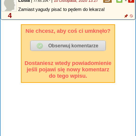
Lusia
|
|
10 Listopada, 2020 13:27
77.65.104.*
Zamiast yagudy pisać to pędem do lekarza!
4
Nie chcesz, aby coś ci umknęło?
Dostaniesz wtedy powiadomienie
jeśli pojawi się nowy komentarz
do tego wpisu.