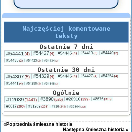
Najczęściej komentowane
teksty
Ostatnie 7 dni
#54441
#54427
#54445
#54419
#54440
(4)
(4)
(4)
(3)
(2)
#54435
#54423
(2)
#54434
(2)
(2)
Ostatnie 30 dni
#54307
#54329
#54445
#54427
#54254
(5)
(4)
(4)
(4)
(4)
#54441
#54250
(4)
#54348
(3)
(3)
Ogólnie
#12039
#3890
#20916
#8676
(1441)
(526)
(399)
(315)
#8617
#31269
(293)
#716
(258)
#32804
(243)
(216)
«Poprzednia śmieszna historia
Następna śmieszna historia »