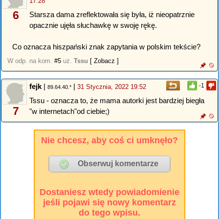
17:28
6
Starsza dama zreflektowała się była, iż nieopatrznie
opacznie ujęła słuchawkę w swoję rękę.
Co oznacza hiszpański znak zapytania w polskim tekście?
W odp. na kom.
#5
uż.
Tssu
[ Zobacz ]
fejk
|
|
-1
31 Stycznia, 2022 19:52
89.64.40.*
Tssu - oznacza to, że mama autorki jest bardziej biegła
7
"w internetach"od ciebie;)
Nie chcesz, aby coś ci umknęło?
Dostaniesz wtedy powiadomienie
jeśli pojawi się nowy komentarz
do tego wpisu.