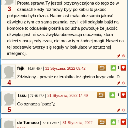
Prosta sprawa Ty jesteś przyzwyczajona do tego że w
3
czasach kiedy rozmowy były po kablu to jakość
połączenia była różna. Natomiast mała utożsamia jakość
dźwięku z tym co sama poznała, czyli jeśli oglądała bajki na
komórce to oddalenie głośnika od ucha powoduje że jakość
dźwięku jest niższa. Zwykła obserwacja otoczenia, która
dzieci stosują cały czas, nie ma w tym żadnej magii. Nawet na
tej podstawie tworzy się reguły w ioskujace w sztucznej
inteligencji.
fejk
|
|
1
31 Stycznia, 2022 09:42
89.64.40.*
Zdziwiony - pewnie czterolatka też głośno krzyczała :D
4
Tssu
|
|
-1
31 Stycznia, 2022 14:49
77.45.47.*
Co oznacza "pacz"¿
5
de Tomaso
|
|
2
31 Stycznia, 2022
77.111.246.*