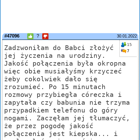
#47096
?
30.01.2022
15
Zadzwoniłam do Babci złożyć
7
jej życzenia na urodziny.
Jakość połączenia była okropna
więc obie musiałyśmy krzyczeć
żeby cokolwiek dało się
zrozumieć. Po 15 minutach
rozmowy przybiegła córeczka i
zapytała czy babunia nie trzyma
przypadkiem telefonu do góry
nogami. Zaczęłam jej tłumaczyć,
że przez pogodę jakość
połączenia jest kiepska... i