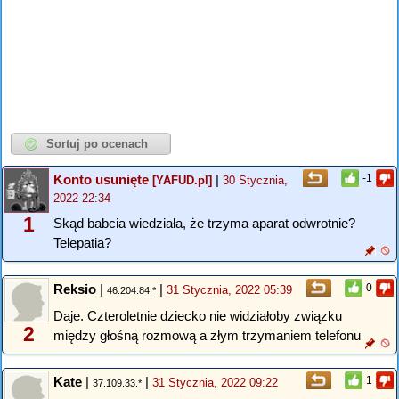
Konto usunięte
|
-1
[YAFUD.pl]
30 Stycznia,
2022 22:34
1
Skąd babcia wiedziała, że trzyma aparat odwrotnie?
Telepatia?
Reksio
|
|
0
31 Stycznia, 2022 05:39
46.204.84.*
Daje. Czteroletnie dziecko nie widziałoby związku
2
między głośną rozmową a złym trzymaniem telefonu
Kate
|
|
1
31 Stycznia, 2022 09:22
37.109.33.*