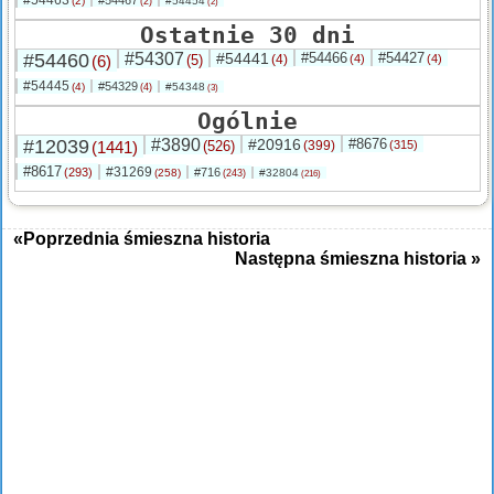
#54463
#54467
(2)
#54454
(2)
(2)
Ostatnie 30 dni
#54460
#54307
#54441
#54466
#54427
(6)
(5)
(4)
(4)
(4)
#54445
#54329
(4)
#54348
(4)
(3)
Ogólnie
#12039
#3890
#20916
#8676
(1441)
(526)
(399)
(315)
#8617
#31269
(293)
#716
(258)
#32804
(243)
(216)
«Poprzednia śmieszna historia
Następna śmieszna historia »