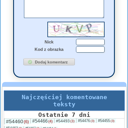
Nick
Kod z obrazka
Najczęściej komentowane
teksty
Ostatnie 7 dni
#54460
#54466
#54493
#54476
#54455
(6)
(4)
(3)
(3)
(3)