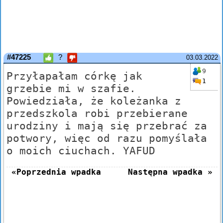
#47225
?
03.03.2022
9
Przyłapałam córkę jak
1
grzebie mi w szafie.
Powiedziała, że koleżanka z
przedszkola robi przebierane
urodziny i mają się przebrać za
potwory, więc od razu pomyślała
o moich ciuchach. YAFUD
«Poprzednia wpadka
Następna wpadka »