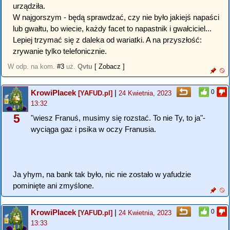
urządziła.
W najgorszym - będą sprawdzać, czy nie było jakiejś napaści
lub gwałtu, bo wiecie, każdy facet to napastnik i gwałciciel...
Lepiej trzymać się z daleka od wariatki. A na przyszłość:
zrywanie tylko telefonicznie.
W odp. na kom.
#3
uż.
Qvtu
[ Zobacz ]
KrowiPlacek
|
0
[YAFUD.pl]
24 Kwietnia, 2023
13:32
5
"wiesz Franuś, musimy się rozstać. To nie Ty, to ja"-
wyciąga gaz i psika w oczy Franusia.
Ja yhym, na bank tak było, nic nie zostało w yafudzie
pominięte ani zmyślone.
KrowiPlacek
|
0
[YAFUD.pl]
24 Kwietnia, 2023
13:33