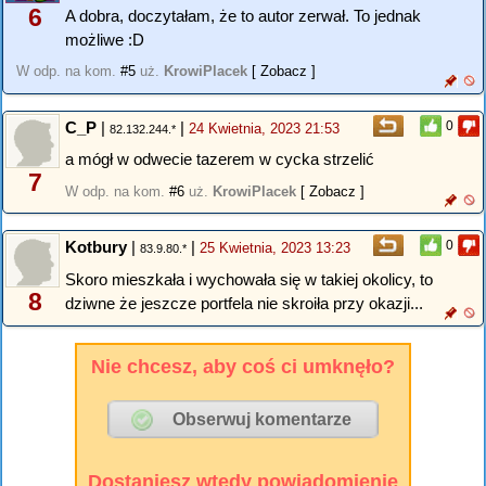
6
A dobra, doczytałam, że to autor zerwał. To jednak
możliwe :D
W odp. na kom.
#5
uż.
KrowiPlacek
[ Zobacz ]
C_P
|
|
0
24 Kwietnia, 2023 21:53
82.132.244.*
a mógł w odwecie tazerem w cycka strzelić
7
W odp. na kom.
#6
uż.
KrowiPlacek
[ Zobacz ]
Kotbury
|
|
0
25 Kwietnia, 2023 13:23
83.9.80.*
Skoro mieszkała i wychowała się w takiej okolicy, to
8
dziwne że jeszcze portfela nie skroiła przy okazji...
Nie chcesz, aby coś ci umknęło?
Dostaniesz wtedy powiadomienie