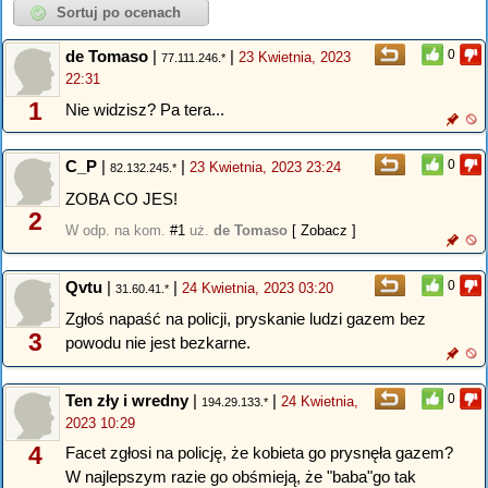
de Tomaso
|
|
0
23 Kwietnia, 2023
77.111.246.*
22:31
1
Nie widzisz? Pa tera...
C_P
|
|
0
23 Kwietnia, 2023 23:24
82.132.245.*
ZOBA CO JES!
2
W odp. na kom.
#1
uż.
de Tomaso
[ Zobacz ]
Qvtu
|
|
0
24 Kwietnia, 2023 03:20
31.60.41.*
Zgłoś napaść na policji, pryskanie ludzi gazem bez
3
powodu nie jest bezkarne.
Ten zły i wredny
|
|
0
24 Kwietnia,
194.29.133.*
2023 10:29
4
Facet zgłosi na policję, że kobieta go prysnęła gazem?
W najlepszym razie go obśmieją, że "baba"go tak