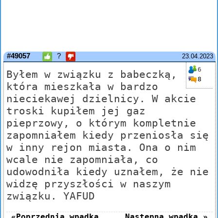
#49057
?
23.04.2023
6
Byłem w związku z babeczką,
8
która mieszkała w bardzo
nieciekawej dzielnicy. W akcie
troski kupiłem jej gaz
pieprzowy, o którym kompletnie
zapomniałem kiedy przeniosła się
w inny rejon miasta. Ona o nim
wcale nie zapomniała, co
udowodniła kiedy uznałem, że nie
widzę przyszłości w naszym
związku. YAFUD
«Poprzednia wpadka
Następna wpadka »