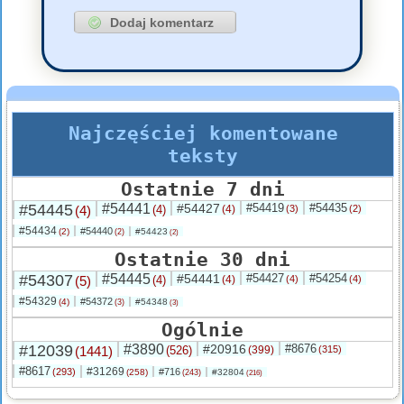
Najczęściej komentowane
teksty
Ostatnie 7 dni
#54445
#54441
#54427
#54419
#54435
(4)
(4)
(4)
(3)
(2)
#54434
#54440
(2)
#54423
(2)
(2)
Ostatnie 30 dni
#54307
#54445
#54441
#54427
#54254
(5)
(4)
(4)
(4)
(4)
#54329
#54372
(4)
#54348
(3)
(3)
Ogólnie
#12039
#3890
#20916
#8676
(1441)
(526)
(399)
(315)
#8617
#31269
(293)
#716
(258)
#32804
(243)
(216)