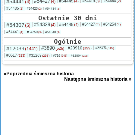
#54441
#54427
#54445
#54419
#54440
(4)
(4)
(4)
(3)
(2)
#54435
#54423
(2)
#54434
(2)
(2)
Ostatnie 30 dni
#54307
#54329
#54445
#54427
#54254
(5)
(4)
(4)
(4)
(4)
#54441
#54250
(4)
#54348
(3)
(3)
Ogólnie
#12039
#3890
#20916
#8676
(1441)
(526)
(399)
(315)
#8617
#31269
(293)
#716
(258)
#32804
(243)
(216)
«Poprzednia śmieszna historia
Następna śmieszna historia »