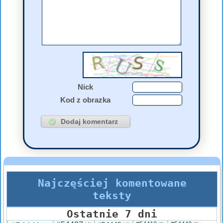
Nick
Kod z obrazka
Najczęściej komentowane
teksty
Ostatnie 7 dni