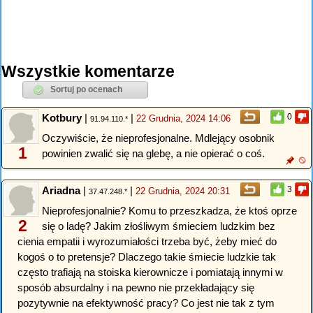
Wszystkie komentarze
Kotbury
|
|
0
22 Grudnia, 2024 14:06
91.94.110.*
Oczywiście, że nieprofesjonalne. Mdlejący osobnik
1
powinien zwalić się na glebę, a nie opierać o coś.
Ariadna
|
|
3
22 Grudnia, 2024 20:31
37.47.248.*
Nieprofesjonalnie? Komu to przeszkadza, że ktoś oprze
2
się o ladę? Jakim złośliwym śmieciem ludzkim bez
cienia empatii i wyrozumiałości trzeba być, żeby mieć do
kogoś o to pretensje? Dlaczego takie śmiecie ludzkie tak
często trafiają na stoiska kierownicze i pomiatają innymi w
sposób absurdalny i na pewno nie przekładający się
pozytywnie na efektywność pracy? Co jest nie tak z tym