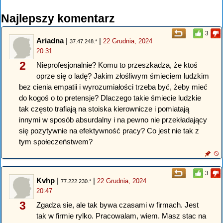
Najlepszy komentarz
3
Ariadna
|
|
22 Grudnia, 2024
37.47.248.*
20:31
2
Nieprofesjonalnie? Komu to przeszkadza, że ktoś
oprze się o ladę? Jakim złośliwym śmieciem ludzkim
bez cienia empatii i wyrozumiałości trzeba być, żeby mieć
do kogoś o to pretensje? Dlaczego takie śmiecie ludzkie
tak często trafiają na stoiska kierownicze i pomiatają
innymi w sposób absurdalny i na pewno nie przekładający
się pozytywnie na efektywność pracy? Co jest nie tak z
tym społeczeństwem?
3
Kvhp
|
|
22 Grudnia, 2024
77.222.230.*
20:47
3
Zgadza sie, ale tak bywa czasami w firmach. Jest
tak w firmie rylko. Pracowalam, wiem. Masz stac na