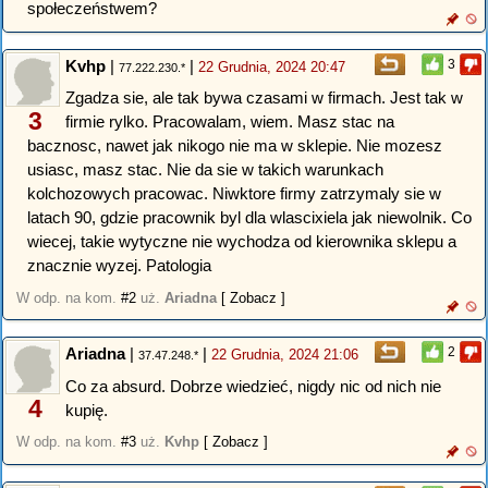
społeczeństwem?
Kvhp
|
|
3
22 Grudnia, 2024 20:47
77.222.230.*
Zgadza sie, ale tak bywa czasami w firmach. Jest tak w
3
firmie rylko. Pracowalam, wiem. Masz stac na
bacznosc, nawet jak nikogo nie ma w sklepie. Nie mozesz
usiasc, masz stac. Nie da sie w takich warunkach
kolchozowych pracowac. Niwktore firmy zatrzymaly sie w
latach 90, gdzie pracownik byl dla wlascixiela jak niewolnik. Co
wiecej, takie wytyczne nie wychodza od kierownika sklepu a
znacznie wyzej. Patologia
W odp. na kom.
#2
uż.
Ariadna
[ Zobacz ]
Ariadna
|
|
2
22 Grudnia, 2024 21:06
37.47.248.*
Co za absurd. Dobrze wiedzieć, nigdy nic od nich nie
4
kupię.
W odp. na kom.
#3
uż.
Kvhp
[ Zobacz ]