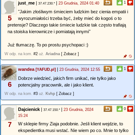
just_me
|
|
1
23 Grudnia, 2024 01:40
37.47.230.*
"Jakim złośliwym śmieciem ludzkim bez cienia empatii i
5
wyrozumiałości trzeba być, żeby mieć do kogoś o to
pretensje? Dlaczego takie śmiecie ludzkie tak często trafiają
na stoiska kierownicze i pomiatają innymi"
Już tłumaczę. To po prostu psychopaci :)
W odp. na kom.
#2
uż.
Ariadna
[ Zobacz ]
wandea
|
1
[YAFUD.pl]
23 Grudnia, 2024 12:55
Dobrze wiedzieć, jakich firm unikać, nie tylko jako
6
potencjalny pracownik, ale i jako klient.
W odp. na kom.
#3
uż.
Kvhp
[ Zobacz ]
Dajcienick
|
|
0
23 Grudnia, 2024
37.47.150.*
15:24
7
W sklepie firmy Ziaja podobnie. Jeśli klient wejdzie, to
ekspedientka musi wstać. Nie wiem po co. Mnie to tylko