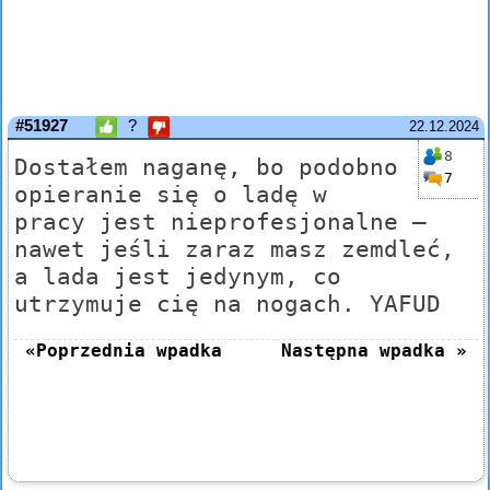
#51927
?
22.12.2024
8
Dostałem naganę, bo podobno
7
opieranie się o ladę w
pracy jest nieprofesjonalne –
nawet jeśli zaraz masz zemdleć,
a lada jest jedynym, co
utrzymuje cię na nogach. YAFUD
«Poprzednia wpadka
Następna wpadka »