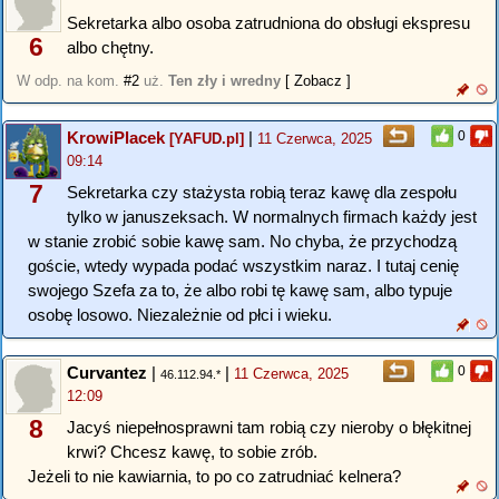
Sekretarka albo osoba zatrudniona do obsługi ekspresu
6
albo chętny.
W odp. na kom.
#2
uż.
Ten zły i wredny
[ Zobacz ]
KrowiPlacek
|
0
[YAFUD.pl]
11 Czerwca, 2025
09:14
7
Sekretarka czy stażysta robią teraz kawę dla zespołu
tylko w januszeksach. W normalnych firmach każdy jest
w stanie zrobić sobie kawę sam. No chyba, że przychodzą
goście, wtedy wypada podać wszystkim naraz. I tutaj cenię
swojego Szefa za to, że albo robi tę kawę sam, albo typuje
osobę losowo. Niezależnie od płci i wieku.
Curvantez
|
|
0
11 Czerwca, 2025
46.112.94.*
12:09
8
Jacyś niepełnosprawni tam robią czy nieroby o błękitnej
krwi? Chcesz kawę, to sobie zrób.
Jeżeli to nie kawiarnia, to po co zatrudniać kelnera?