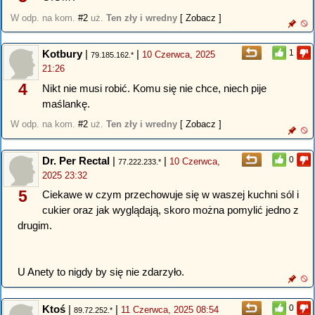
W odp. na kom.
#2
uż.
Ten zły i wredny
[ Zobacz ]
Kotbury
|
|
1
10 Czerwca, 2025
79.185.162.*
21:26
4
Nikt nie musi robić. Komu się nie chce, niech pije
maślankę.
W odp. na kom.
#2
uż.
Ten zły i wredny
[ Zobacz ]
Dr. Per Rectal
|
|
0
10 Czerwca,
77.222.233.*
2025 23:32
5
Ciekawe w czym przechowuje się w waszej kuchni sól i
cukier oraz jak wyglądają, skoro można pomylić jedno z
drugim.
U Anety to nigdy by się nie zdarzyło.
Ktoś
|
|
0
11 Czerwca, 2025 08:54
89.72.252.*