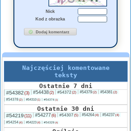
Nick
Kod z obrazka
Najczęściej komentowane
teksty
Ostatnie 7 dni
#54382
#54438
#54372
#54379
#54381
(3)
(2)
(2)
(2)
(2)
#54378
#54310
(2)
#54374
(1)
(1)
Ostatnie 30 dni
#54219
#54277
#54307
#54264
#54237
(11)
(6)
(5)
(4)
(4)
#54254
#54223
(4)
#54329
(4)
(4)