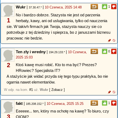
Wukr
|
|
1
10 Czerwca, 2025 14:48
37.30.47.*
No i bardzo dobrze. Stazysta nie jest od parzenia
1
herbaty, kawy, ani od uslugiwania, tylko od nauczenia
sie. W takivh firmach jak Twoja, stazysta nauczy sie co
potrzebuje z tej dziedziny i spieprza, bo z januszami biznesu
pracowac nie bedzie.
Ten zły i wredny
|
|
0
10 Czerwca,
194.29.133.*
2025 15:03
2
Ktoś kawę musi robić. Kto to ma być? Prezes?
HRowiec? Specjalista IT?
A stażyście jak widać przyda się tego typu praktyka, bo nie
ogarnia nawet elementariów.
W odp. na kom.
#1
uż.
Wukr
[ Zobacz ]
fakt
|
|
1
10 Czerwca, 2025 15:25
185.208.152.*
Eeeeee... ten, który ma ochotę na kawę? To biuro, czy
3
OIOM?