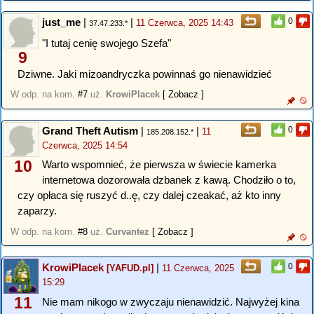
just_me
|
|
0
11 Czerwca, 2025 14:43
37.47.233.*
"I tutaj cenię swojego Szefa"
9
Dziwne. Jaki mizoandryczka powinnaś go nienawidzieć
W odp. na kom.
#7
uż.
KrowiPlacek
[ Zobacz ]
Grand Theft Autism
|
|
0
11
185.208.152.*
Czerwca, 2025 14:54
10
Warto wspomnieć, że pierwsza w świecie kamerka
internetowa dozorowała dzbanek z kawą. Chodziło o to,
czy opłaca się ruszyć d..ę, czy dalej czeakać, aż kto inny
zaparzy.
W odp. na kom.
#8
uż.
Curvantez
[ Zobacz ]
KrowiPlacek
|
0
[YAFUD.pl]
11 Czerwca, 2025
15:29
11
Nie mam nikogo w zwyczaju nienawidzić. Najwyżej kina