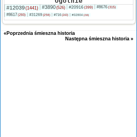
Ogólnie
#12039
#3890
#20916
#8676
(1441)
(526)
(399)
(315)
#8617
#31269
(293)
#716
(258)
#32804
(243)
(216)
«Poprzednia śmieszna historia
Następna śmieszna historia »