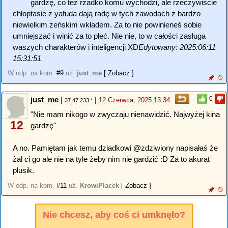
gardzę, co też rzadko komu wychodzi, ale rzeczywiście
chłoptasie z yafuda dają radę w tych zawodach z bardzo
niewielkim żeńskim wkładem. Za to nie powinieneś sobie
umniejszać i winić za to płeć. Nie nie, to w całości zasługa
waszych charakterów i inteligencji XD
Edytowany: 2025:06:11
15:31:51
W odp. na kom.
#9
uż.
just_me
[ Zobacz ]
just_me
|
|
0
12 Czerwca, 2025 13:34
37.47.233.*
"Nie mam nikogo w zwyczaju nienawidzić. Najwyżej kina
12
gardzę"
A no. Pamiętam jak temu dziadkowi @zdziwiony napisałaś że
żal ci go ale nie na tyle żeby nim nie gardzić :D Za to akurat
plusik.
W odp. na kom.
#11
uż.
KrowiPlacek
[ Zobacz ]
Nie chcesz, aby coś ci umknęło?