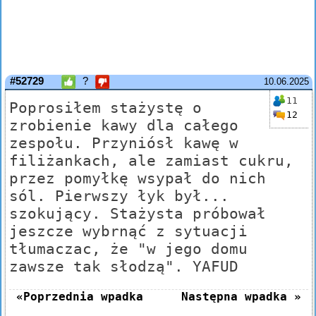
#52729
?
10.06.2025
11
Poprosiłem stażystę o
12
zrobienie kawy dla całego
zespołu. Przyniósł kawę w
filiżankach, ale zamiast cukru,
przez pomyłkę wsypał do nich
sól. Pierwszy łyk był...
szokujący. Stażysta próbował
jeszcze wybrnąć z sytuacji
tłumaczac, że "w jego domu
zawsze tak słodzą". YAFUD
«Poprzednia wpadka
Następna wpadka »