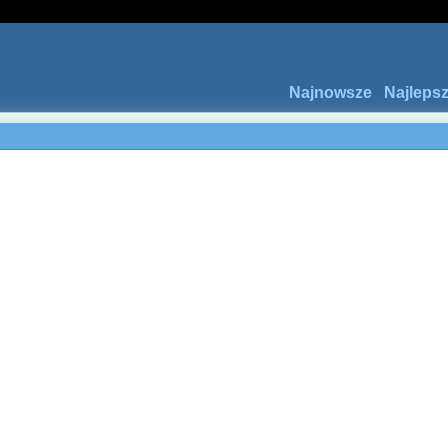
Najnowsze
Najleps