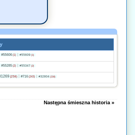
y
#55606
#55609
(1)
(1)
#55285
#55347
(2)
(2)
31269
#716
(258)
#32804
(243)
(216)
Następna śmieszna historia »