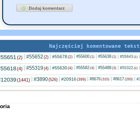
Najczęściej komentowane tekst
#55651
#55652
#55678
#55600
#55638
#55643
(2)
(2)
(2)
(1)
(1)
(1)
#55618
#55319
#55630
#55582
#55488
#55322
(4)
(4)
(4)
(4)
(3)
(2)
#12039
#3890
#20916
#8676
#8617
#
(1441)
(526)
(399)
(315)
(293)
oria