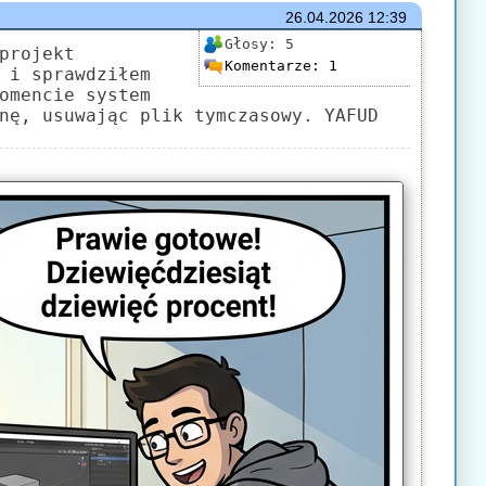
26.04.2026
12:39
Głosy:
5
projekt
Komentarze:
1
 i sprawdziłem
omencie system
nę, usuwając plik tymczasowy. YAFUD