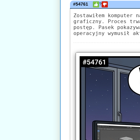
#54761
?
Zostawiłem komputer n
graficzny. Proces trw
postęp. Pasek pokazyw
operacyjny wymusił ak