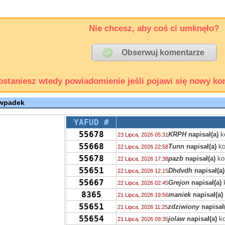
Nie chcesz, aby coś ci umknęło?
ostaniesz wtedy powiadomienie jeśli pojawi się nowy ko
 wpadek
YAFUD #
55678
KRPH
napisał(a)
k
23 Lipca, 2026 05:31
55668
Tunn
napisał(a)
ko
22 Lipca, 2026 22:58
55678
pazb
napisał(a)
ko
22 Lipca, 2026 17:38
55651
Dhdvdh
napisał(a)
22 Lipca, 2026 12:15
55667
Grejon
napisał(a)
22 Lipca, 2026 02:45
8365
maniek
napisał(a)
21 Lipca, 2026 19:56
55651
zdziwiony
napisał
21 Lipca, 2026 11:25
55654
jolaw
napisał(a)
ko
21 Lipca, 2026 09:35