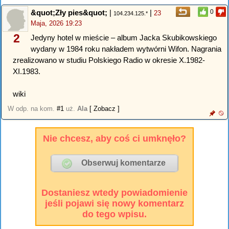
&quot;Zły pies&quot;
|
|
0
23
104.234.125.*
Maja, 2026 19:23
2
Jedyny hotel w mieście – album Jacka Skubikowskiego
wydany w 1984 roku nakładem wytwórni Wifon. Nagrania
zrealizowano w studiu Polskiego Radio w okresie X.1982-
XI.1983.
wiki
W odp. na kom.
#1
uż.
Ala
[ Zobacz ]
Nie chcesz, aby coś ci umknęło?
Dostaniesz wtedy powiadomienie
jeśli pojawi się nowy komentarz
do tego wpisu.