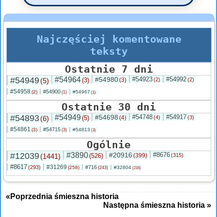
Najczęściej komentowane
teksty
Ostatnie 7 dni
#54949
#54964
#54980
#54923
#54992
(5)
(3)
(3)
(2)
(2)
#54958
#54900
(2)
#54967
(1)
(1)
Ostatnie 30 dni
#54893
#54949
#54698
#54748
#54917
(6)
(5)
(4)
(4)
(3)
#54861
#54715
(3)
#54813
(3)
(3)
Ogólnie
#12039
#3890
#20916
#8676
(1441)
(526)
(399)
(315)
#8617
#31269
(293)
#716
(258)
#32804
(243)
(216)
«Poprzednia śmieszna historia
Następna śmieszna historia »