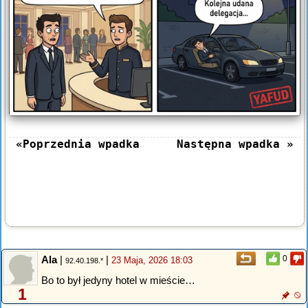
«Poprzednia wpadka
Następna wpadka »
Ala
|
|
0
23 Maja, 2026 18:03
92.40.198.*
Bo to był jedyny hotel w mieście…
1