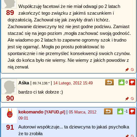
Współczuję facetowi że nie miał odwagi po 2 latach
89
zakończyć tego związku z jakimś szacunkiem i
dojrzałością. Zachował się jak zwykły drań i tchórz.
Zachowanie dziewczyny też nie jest godne podziwu. Zamiast
staczać się na jego poziom ,mogła zachować swoją godność.
Ale wiadomo po 2 latach to zapewne ogromny szok i trudno
jest się ogarnąć. Mogła po prostu potraktować to
spontanicznie i nie przemyśleć konsekwencji swoich czynów.
Jak do końca było nie wiemy. Nie wiemy z jakich powodów z
nią zerwał.
Aśka
|
|
0
14 Lutego, 2012 15:49
89.74.138.*
bardzo ci tak dobrze :)
90
kokomando
|
-1
[YAFUD.pl]
05 Marca, 2012
09:01
91
Autorowi współczuje... ta dziewcyna to jakaś psycholka
że to zrobiła