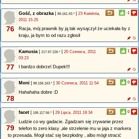
Gość, z obrazka
|
|
-1
23 Kwietnia,
89.161.43.*
2011 15:25
76
Racja, mój prawnik by ją tak wysączył że uciekała by z
kraju, ja bym to od razu zgłosił
Kamusia
|
|
1
20 Czerwca, 2011
217.97.226.*
03:23
77
I bardzo dobrze! Dupek!!!
Moni
|
|
0
30 Czerwca, 2011 11:54
88.156.163.*
Hahahaha dobre :D
78
facet
|
|
0
29 Lipca, 2011 19:34
195.117.56.*
Ludzie co wy gadacie. Zgadzam się zrywanie przez
79
telefon to zero klasy ,ale strzelenie mu w jaja z markera
to przesada. Mogł stać się bezpłodny , albo mógł stracić