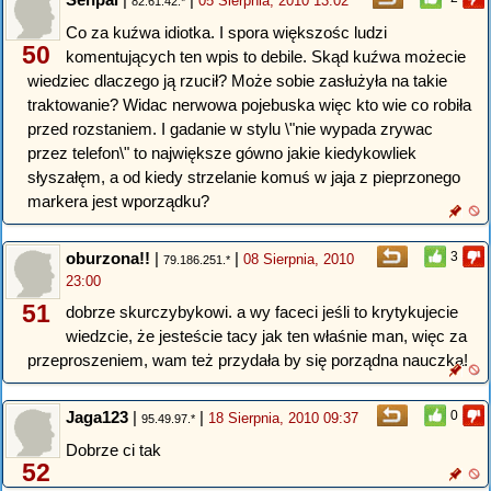
05 Sierpnia, 2010 13:02
82.61.42.*
Co za kuźwa idiotka. I spora większośc ludzi
50
komentujących ten wpis to debile. Skąd kuźwa możecie
wiedziec dlaczego ją rzucił? Może sobie zasłużyła na takie
traktowanie? Widac nerwowa pojebuska więc kto wie co robiła
przed rozstaniem. I gadanie w stylu \"nie wypada zrywac
przez telefon\" to największe gówno jakie kiedykowliek
słyszałęm, a od kiedy strzelanie komuś w jaja z pieprzonego
markera jest wporządku?
oburzona!!
|
|
3
08 Sierpnia, 2010
79.186.251.*
23:00
51
dobrze skurczybykowi. a wy faceci jeśli to krytykujecie
wiedzcie, że jesteście tacy jak ten właśnie man, więc za
przeproszeniem, wam też przydała by się porządna nauczka!
Jaga123
|
|
0
18 Sierpnia, 2010 09:37
95.49.97.*
Dobrze ci tak
52