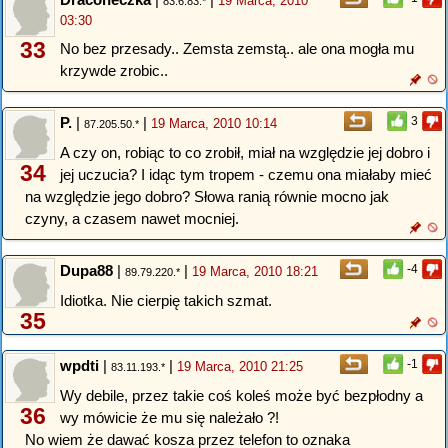
19 Marca, 2010
83.6.83.*
03:30
33
No bez przesady.. Zemsta zemstą.. ale ona mogła mu
krzywde zrobic..
P.
|
|
3
19 Marca, 2010 10:14
87.205.50.*
A czy on, robiąc to co zrobił, miał na względzie jej dobro i
34
jej uczucia? I idąc tym tropem - czemu ona miałaby mieć
na względzie jego dobro? Słowa ranią równie mocno jak
czyny, a czasem nawet mocniej.
Dupa88
|
|
-4
19 Marca, 2010 18:21
89.79.220.*
Idiotka. Nie cierpię takich szmat.
35
wpdti
|
|
-1
19 Marca, 2010 21:25
83.11.193.*
Wy debile, przez takie coś koleś może być bezpłodny a
36
wy mówicie że mu się należało ?!
No wiem że dawać kosza przez telefon to oznaka