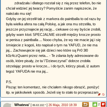
zdradzała i dlatego rozstał się z nią przez telefon, bo nie
chciał widzieć jej twarzy? Pomyślcie zanim napiszecie, że
należało mu się!
Gdyby on jej strzelił tak z markera do paintballa to od razu by
była wielka afera na całą Polskę, a jak ona mu strzeliła, to
jeszcze przyznajecie jej rację... ciekawe co wy byście zrobili,
gdyby wam ktoś SPECJALNIE strzelił między krocze prosto
w penisa z paintballa ... Nooo chyba, że wy nie macie jaj i się
śmiejecie z kogoś, kto napisał o tym na YAFUD, że nie ma
jaj... Zachowujecie się jak dzieci neo które są Pr0 3l0
k0z4czQuami przez neta... - Te zdania były adresowane do
osób, które pisały, że ta \"Dziewczyna\" dobrze zrobiła
strzelając prosto w krocze... i do tych, którzy pisali, iż autom
tegoż YAFUDA nie ma jaj...
P.S.
Pisząc ten komentarz, nie chciałem nikogo obrazić, poniżyć
itp. w jakikolwiek sposób. Jeżeli się to stało to przepraszam.
Whateva'
|
|
2
26 Maja, 2010 18:39
86.63.102.*