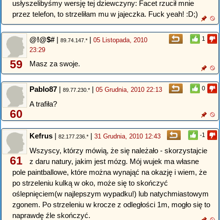
usłyszelibyśmy wersję tej dziewczyny: Facet rzucił mnie
przez telefon, to strzeliłam mu w jajeczka. Fuck yeah! :D;)
@!@$#
|
|
1
05 Listopada, 2010
89.74.147.*
23:29
59
Masz za swoje.
Pablo87
|
|
0
05 Grudnia, 2010 22:13
89.77.230.*
A trafiła?
60
Kefrus
|
|
-1
31 Grudnia, 2010 12:43
82.177.236.*
Wszyscy, którzy mówią, że się należało - skorzystajcie
61
z daru natury, jakim jest mózg. Mój wujek ma własne
pole paintballowe, które można wynająć na okazję i wiem, że
po strzeleniu kulką w oko, może się to skończyć
oślepnięciem(w najlepszym wypadku!) lub natychmiastowym
zgonem. Po strzeleniu w krocze z odległości 1m, mogło się to
naprawdę źle skończyć.