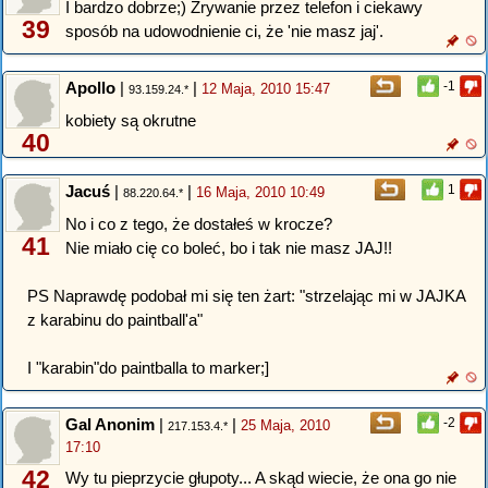
I bardzo dobrze;) Zrywanie przez telefon i ciekawy
39
sposób na udowodnienie ci, że 'nie masz jaj'.
Apollo
|
|
-1
12 Maja, 2010 15:47
93.159.24.*
kobiety są okrutne
40
Jacuś
|
|
1
16 Maja, 2010 10:49
88.220.64.*
No i co z tego, że dostałeś w krocze?
41
Nie miało cię co boleć, bo i tak nie masz JAJ!!
PS Naprawdę podobał mi się ten żart: "strzelając mi w JAJKA
z karabinu do paintball'a"
I "karabin"do paintballa to marker;]
Gal Anonim
|
|
-2
25 Maja, 2010
217.153.4.*
17:10
42
Wy tu pieprzycie głupoty... A skąd wiecie, że ona go nie