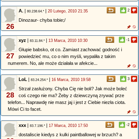
A.
|
|
2
20 Lutego, 2010 21:35
80.238.64.*
Dinozaur- chyba tobie;/
26
xyz
|
|
-1
13 Marca, 2010 10:30
83.11.84.*
Głupie babsko, ot co. Zamiast zachować godność i
27
powiedzieć mu, co o nim myśli, wypaliła z takim
numerem. No, ale może działała w afekcie...
LoL
|
|
3
16 Marca, 2010 19:58
83.24.254.*
Strzał zasłużony. Chyba Cię nie boli? Jak może boleć
28
coś czego nie ma? Żeby z dziewczyną zrywać prze
telefon... Naprawdę nie masz jaj i jest z Ciebie niezła ciota.
Mówi Ci to facet.
xxx
|
|
-2
17 Marca, 2010 17:50
83.7.196.*
dostaliscie kiedys z kulki paintballowej w brzuch? a