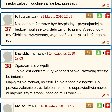
niedojrzałości i ogólnie żal ale bez przesady !
P.
|
|
3
21 Marca, 2010 12:09
213.238.102.*
No i dobrze, że może być bezpłodny - przynajmniej nie
37
będzie mógł szerzyć debilizmu. To primo. A secundo -
my Ciebie nie wyzywamy, więc bądź tak miły(-a) i też tego nie
rób.
David.!p
|
|
-1
14 Kwietnia, 2010
89.76.180.*
17:03
38
Zgadzam się z wpdti
To nie jest debilizm P. tylko tchórzostwo. Nazywaj rzeczy
bo imieniu.
Najwyraźniej zerwał, bo czuł, że nic z tego nie będzie. Co
prawda żałośnie przez telefon, ale to nie usprawiedliwia nawet
w najmniejszym stopniu tego co mu zrobiła -.-
MoRo
|
|
3
16 Kwietnia, 2010 17:58
78.9.3.*