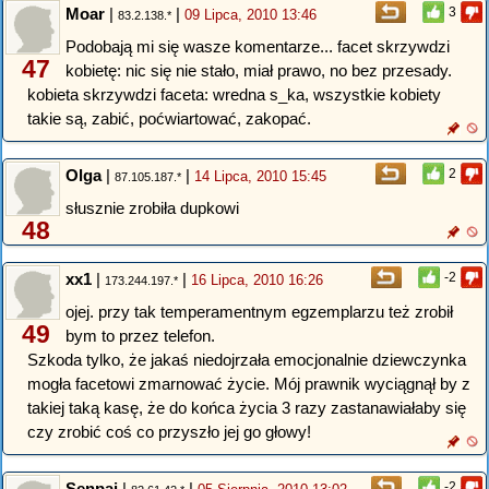
Moar
|
|
3
09 Lipca, 2010 13:46
83.2.138.*
Podobają mi się wasze komentarze... facet skrzywdzi
47
kobietę: nic się nie stało, miał prawo, no bez przesady.
kobieta skrzywdzi faceta: wredna s_ka, wszystkie kobiety
takie są, zabić, poćwiartować, zakopać.
Olga
|
|
2
14 Lipca, 2010 15:45
87.105.187.*
słusznie zrobiła dupkowi
48
xx1
|
|
-2
16 Lipca, 2010 16:26
173.244.197.*
ojej. przy tak temperamentnym egzemplarzu też zrobił
49
bym to przez telefon.
Szkoda tylko, że jakaś niedojrzała emocjonalnie dziewczynka
mogła facetowi zmarnować życie. Mój prawnik wyciągnął by z
takiej taką kasę, że do końca życia 3 razy zastanawiałaby się
czy zrobić coś co przyszło jej go głowy!
Senpai
|
|
-2