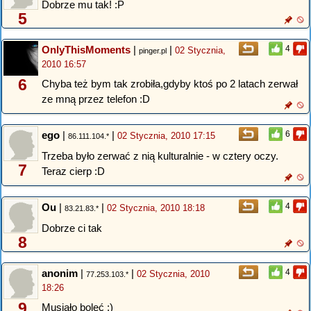
Dobrze mu tak! :P
5
OnlyThisMoments
|
|
4
02 Stycznia,
pinger.pl
2010 16:57
6
Chyba też bym tak zrobiła,gdyby ktoś po 2 latach zerwał
ze mną przez telefon :D
ego
|
|
6
02 Stycznia, 2010 17:15
86.111.104.*
Trzeba było zerwać z nią kulturalnie - w cztery oczy.
7
Teraz cierp :D
Ou
|
|
4
02 Stycznia, 2010 18:18
83.21.83.*
Dobrze ci tak
8
anonim
|
|
4
02 Stycznia, 2010
77.253.103.*
18:26
9
Musiało boleć :)