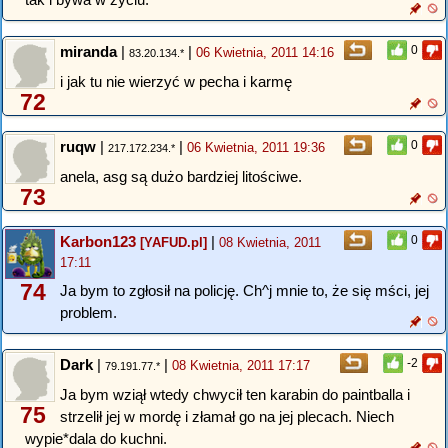
miranda
|
|
0
06 Kwietnia, 2011 14:16
83.20.134.*
i jak tu nie wierzyć w pecha i karmę
72
ruqw
|
|
0
06 Kwietnia, 2011 19:36
217.172.234.*
anela, asg są dużo bardziej litościwe.
73
Karbon123
|
0
[YAFUD.pl]
08 Kwietnia, 2011
17:11
74
Ja bym to zgłosił na policję. Ch^j mnie to, że się mści, jej
problem.
Dark
|
|
-2
08 Kwietnia, 2011 17:17
79.191.77.*
Ja bym wziął wtedy chwycił ten karabin do paintballa i
75
strzelił jej w mordę i złamał go na jej plecach. Niech
wypie*dala do kuchni.