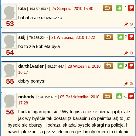
lola
|
|
-1
25 Sierpnia, 2010 15:40
193.59.153.*
hahaha ale dziwaczka
53
ssij
|
|
2
21 Września, 2010 18:22
79.185.224.*
bo to zła kobieta była
54
darth1vader
|
|
0
28 Września, 2010
89.174.64.*
16:17
55
dobry pomysł
nobody
|
|
-1
05 Października, 2010
194.152.46.*
17:28
56
Ludzie ogarnijcie sie ! Wy tu piszecie ze niema jaj itp. ale
jak wy byście tak dostali (z karabinu do paintballa!) to już
byscie sie oburzyli i odrazu skladalibyscie skargi na policje. I
nawet jak rzucil ja przez telefon co jest idiotyzmem to i tak nie