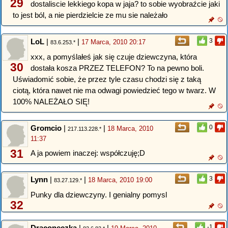
29
dostaliscie lekkiego kopa w jaja? to sobie wyobraźcie jaki
to jest ból, a nie pierdzielcie ze mu sie należało
LoL
|
|
3
17 Marca, 2010 20:17
83.6.253.*
xxx, a pomyślałeś jak się czuje dziewczyna, która
30
dostała kosza PRZEZ TELEFON? To na pewno boli.
Uświadomić sobie, że przez tyle czasu chodzi się z taką
ciotą, która nawet nie ma odwagi powiedzieć tego w twarz. W
100% NALEŻAŁO SIĘ!
Gromcio
|
|
0
18 Marca, 2010
217.113.228.*
11:37
31
A ja powiem inaczej: współczuję;D
Lynn
|
|
3
18 Marca, 2010 19:00
83.27.129.*
Punky dla dziewczyny. I genialny pomysl
32
Draconeczka
|
|
-1