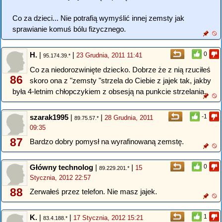
Co za dzieci... Nie potrafią wymyślić innej zemsty jak
sprawianie komuś bólu fizycznego.
H.
|
|
0
23 Grudnia, 2011 11:41
95.174.39.*
Co za niedorozwinięte dziecko. Dobrze że z nią rzuciłeś
86
skoro ona z "zemsty "strzela do Ciebie z jajek tak, jakby
była 4-letnim chłopczykiem z obsesją na punkcie strzelania.
szarak1995
|
|
-1
28 Grudnia, 2011
89.75.57.*
09:35
87
Bardzo dobry pomysł na wyrafinowaną zemstę.
Główny technolog
|
|
0
15
89.229.201.*
Stycznia, 2012 22:57
88
Zerwałeś przez telefon. Nie masz jajek.
K.
|
|
1
17 Stycznia, 2012 15:21
83.4.188.*