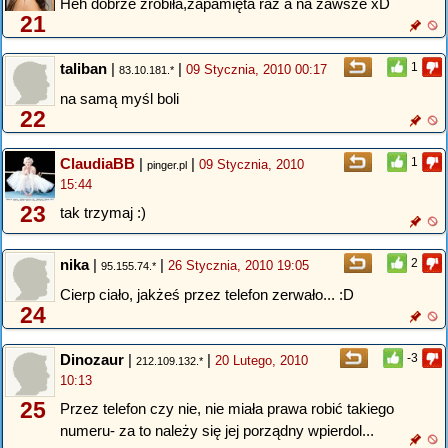
Heh dobrze zrobiła,zapamięta raz a na zawsze xD
21
taliban
|
|
1
09 Stycznia, 2010 00:17
83.10.181.*
na samą myśl boli
22
ClaudiaBB
|
|
1
09 Stycznia, 2010
pinger.pl
15:44
23
tak trzymaj :)
nika
|
|
2
26 Stycznia, 2010 19:05
95.155.74.*
Cierp ciało, jakżeś przez telefon zerwało... :D
24
Dinozaur
|
|
-3
20 Lutego, 2010
212.109.132.*
10:13
25
Przez telefon czy nie, nie miała prawa robić takiego
numeru- za to należy się jej porządny wpierdol...