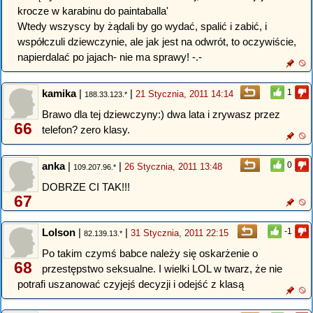
krocze w karabinu do paintaballa'
Wtedy wszyscy by żądali by go wydać, spalić i zabić, i
współczuli dziewczynie, ale jak jest na odwrót, to oczywiście,
napierdalać po jajach- nie ma sprawy! -.-
kamika
|
|
1
21 Stycznia, 2011 14:14
188.33.123.*
Brawo dla tej dziewczyny:) dwa lata i zrywasz przez
66
telefon? zero klasy.
anka
|
|
0
26 Stycznia, 2011 13:48
109.207.96.*
DOBRZE CI TAK!!!
67
Lolson
|
|
-1
31 Stycznia, 2011 22:15
82.139.13.*
Po takim czymś babce należy się oskarżenie o
68
przestępstwo seksualne. I wielki LOL w twarz, że nie
potrafi uszanować czyjejś decyzji i odejść z klasą