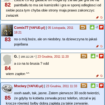
82
paintballu to ma sie kamizelki i gra w sporej odleglosci od
siebie poza tym chyba obie strony maja prawo zakonczyc
zwiazek
Comix77
|
-2
[YAFUD.pl]
05 Listopada, 2011
18:21
83
no o mój boże, ale on niedobry. ta dziewczyna to jakaś
poje8ana
G.
|
|
0
23 Grudnia, 2011 11:20
188.112.28.*
a co na to brusia ? xdd
84
wiem zapłon ^^
Msciwy
|
1
[YAFUD.pl]
23 Grudnia, 2011 11:33
oooh aaah, tak, jasne. Zatem pierwsze 30 osób twierdzi,
85
że gdyby to kobieta zerwała przez telefon, strzał w jej
krocze również byłby dobrą zapłatą za takie zerwanie.