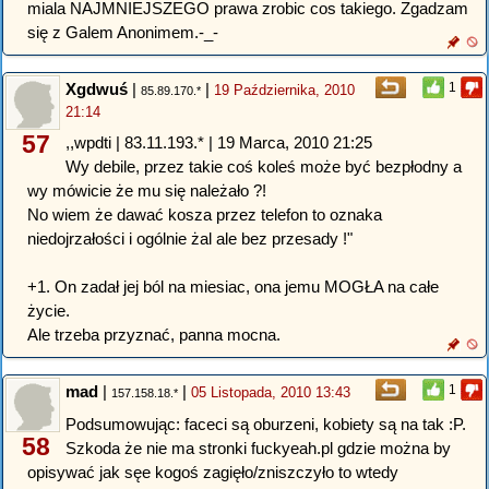
miala NAJMNIEJSZEGO prawa zrobic cos takiego. Zgadzam
się z Galem Anonimem.-_-
Xgdwuś
|
|
1
19 Października, 2010
85.89.170.*
21:14
57
,,wpdti | 83.11.193.* | 19 Marca, 2010 21:25
Wy debile, przez takie coś koleś może być bezpłodny a
wy mówicie że mu się należało ?!
No wiem że dawać kosza przez telefon to oznaka
niedojrzałości i ogólnie żal ale bez przesady !"
+1. On zadał jej ból na miesiac, ona jemu MOGŁA na całe
życie.
Ale trzeba przyznać, panna mocna.
mad
|
|
1
05 Listopada, 2010 13:43
157.158.18.*
Podsumowując: faceci są oburzeni, kobiety są na tak :P.
58
Szkoda że nie ma stronki fuckyeah.pl gdzie można by
opisywać jak sęe kogoś zagięło/zniszczyło to wtedy