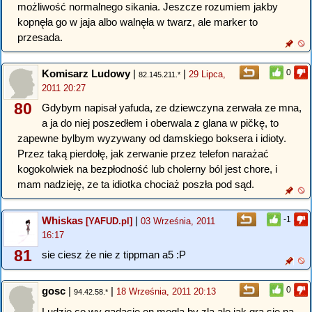
możliwość normalnego sikania. Jeszcze rozumiem jakby
kopnęła go w jaja albo walnęła w twarz, ale marker to
przesada.
Komisarz Ludowy
|
|
0
29 Lipca,
82.145.211.*
2011 20:27
80
Gdybym napisał yafuda, ze dziewczyna zerwała ze mna,
a ja do niej poszedłem i oberwala z glana w pičkę, to
zapewne bylbym wyzywany od damskiego boksera i idioty.
Przez taką pierdołę, jak zerwanie przez telefon narażać
kogokolwiek na bezpłodność lub cholerny ból jest chore, i
mam nadzieję, ze ta idiotka chociaż poszła pod sąd.
Whiskas
|
-1
[YAFUD.pl]
03 Września, 2011
16:17
81
sie ciesz że nie z tippman a5 :P
gosc
|
|
0
18 Września, 2011 20:13
94.42.58.*
Ludzie co wy gadacie on mogla by zla ale jak gra sie na