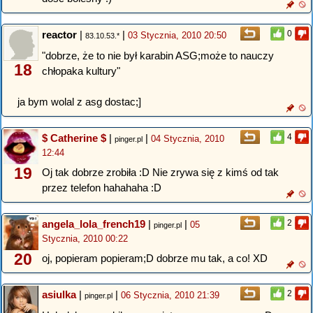
reactor
|
|
0
03 Stycznia, 2010 20:50
83.10.53.*
"dobrze, że to nie był karabin ASG;może to nauczy
18
chłopaka kultury"
ja bym wolal z asg dostac;]
$ Catherine $
|
|
4
04 Stycznia, 2010
pinger.pl
12:44
19
Oj tak dobrze zrobiła :D Nie zrywa się z kimś od tak
przez telefon hahahaha :D
angela_lola_french19
|
|
2
05
pinger.pl
Stycznia, 2010 00:22
20
oj, popieram popieram;D dobrze mu tak, a co! XD
asiulka
|
|
2
06 Stycznia, 2010 21:39
pinger.pl