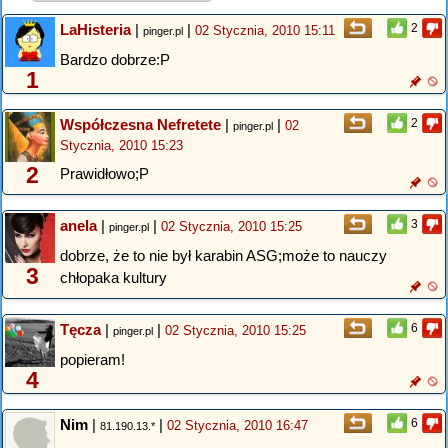
LaHisteria
|
|
2
02 Stycznia, 2010 15:11
pinger.pl
Bardzo dobrze:P
1
Współczesna Nefretete
|
|
2
02
pinger.pl
Stycznia, 2010 15:23
2
Prawidłowo;P
anela
|
|
3
02 Stycznia, 2010 15:25
pinger.pl
dobrze, że to nie był karabin ASG;może to nauczy
3
chłopaka kultury
Tęcza
|
|
6
02 Stycznia, 2010 15:25
pinger.pl
popieram!
4
Nim
|
|
6
02 Stycznia, 2010 16:47
81.190.13.*