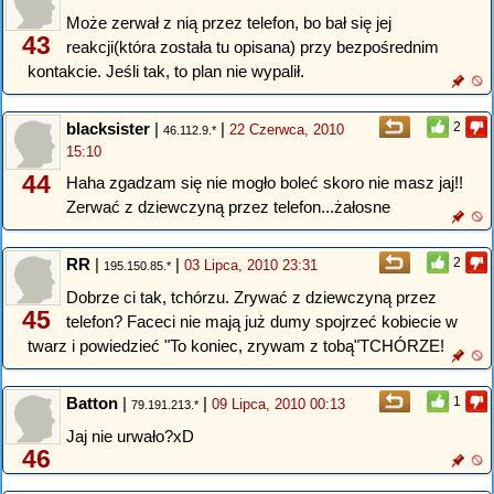
Może zerwał z nią przez telefon, bo bał się jej
43
reakcji(która została tu opisana) przy bezpośrednim
kontakcie. Jeśli tak, to plan nie wypalił.
blacksister
|
|
2
22 Czerwca, 2010
46.112.9.*
15:10
44
Haha zgadzam się nie mogło boleć skoro nie masz jaj!!
Zerwać z dziewczyną przez telefon...żałosne
RR
|
|
2
03 Lipca, 2010 23:31
195.150.85.*
Dobrze ci tak, tchórzu. Zrywać z dziewczyną przez
45
telefon? Faceci nie mają już dumy spojrzeć kobiecie w
twarz i powiedzieć "To koniec, zrywam z tobą"TCHÓRZE!
Batton
|
|
1
09 Lipca, 2010 00:13
79.191.213.*
Jaj nie urwało?xD
46