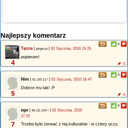
Najlepszy komentarz
6
Tęcza
|
|
02 Stycznia, 2010 15:25
pinger.pl
popieram!
4
6
Nim
|
|
02 Stycznia, 2010 16:47
81.190.13.*
Dobrze mu tak! :P
5
6
ego
|
|
02 Stycznia, 2010
86.111.104.*
17:15
7
Trzeba było zerwać z nią kulturalnie - w cztery oczy.