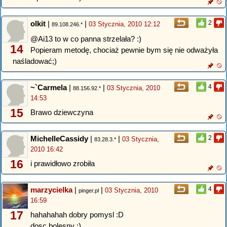
olkit
|
|
2
03 Stycznia, 2010 12:12
89.108.246.*
@Ai13 to w co panna strzelała? :)
14
Popieram metodę, chociaż pewnie bym się nie odważyła
naśladować;)
~`Carmela
|
|
4
03 Stycznia, 2010
88.156.92.*
14:53
15
Brawo dziewczyna
MichelleCassidy
|
|
2
03 Stycznia,
83.28.3.*
2010 16:42
16
i prawidłowo zrobiła
marzycielka
|
|
4
03 Stycznia, 2010
pinger.pl
16:59
17
hahahahah dobry pomysl :D
dosc bolesny :)