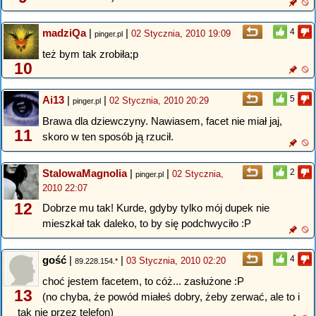
madziQa
|
|
4
02 Stycznia, 2010 19:09
pinger.pl
też bym tak zrobiła;p
10
Ai13
|
|
5
02 Stycznia, 2010 20:29
pinger.pl
Brawa dla dziewczyny. Nawiasem, facet nie miał jaj,
11
skoro w ten sposób ją rzucił.
StalowaMagnolia
|
|
2
02 Stycznia,
pinger.pl
2010 22:07
12
Dobrze mu tak! Kurde, gdyby tylko mój dupek nie
mieszkał tak daleko, to by się podchwyciło :P
gość
|
|
4
03 Stycznia, 2010 02:20
89.228.154.*
choć jestem facetem, to cóż... zasłużone :P
13
(no chyba, że powód miałeś dobry, żeby zerwać, ale to i
tak nie przez telefon)