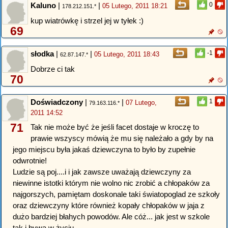
Kaluno
|
|
0
05 Lutego, 2011 18:21
178.212.151.*
kup wiatrówkę i strzel jej w tyłek :)
69
słodka
|
|
-1
05 Lutego, 2011 18:43
62.87.147.*
Dobrze ci tak
70
Doświadczony
|
|
1
07 Lutego,
79.163.116.*
2011 14:52
71
Tak nie może być że jeśli facet dostaje w kroczę to
prawie wszyscy mówią że mu się należało a gdy by na
jego miejscu była jakaś dziewczyna to było by zupełnie
odwrotnie!
Ludzie są poj....i i jak zawsze uważają dziewczyny za
niewinne istotki którym nie wolno nic zrobić a chłopaków za
najgorszych, pamiętam doskonale taki światopoglad ze szkoły
oraz dziewczyny które również kopały chłopaków w jaja z
dużo bardziej błahych powodów. Ale cóż... jak jest w szkole
tak i bywa w życiu.