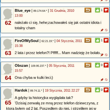
Blue_eye
|
|
1
31 Grudnia, 2010
89.174.64.*
13:00
62
należało ci się, hehe;zachowałeś się jak ostatni idiota i
totalny cham
FireOfMySoul
|
|
1
04 Stycznia, 2011
62.21.19.*
15:38
63
2 lata i przez telefon?! Pfffff... Mam nadzieję że bolało...
Obszan
|
|
0
05 Stycznia, 2011
109.95.237.*
15:57
64
Ona chyba w kulki leci;)
Hardok
|
|
0
19 Stycznia, 2011 22:27
89.74.11.*
A gdyby ta historyjka wyglądała tak?
65
'Dzisiaj zerwałą ze mną przez telefon dziewczyna, z
ktorą byłem od 2 lat. Poszedłem do niej, i strzeliłem jej w