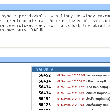
 syna z przedszkola. Weszliśmy do windy razem
z trzeciego piętra. Podczas jazdy mój syn zup
ia zwymiotował cały swój przedszkolny obiad p
mszowe buty. YAFUD
YAFUD #
56452
zdziwiony
napis
09 Sierpnia, 2026 12:09
56434
Głos rozsądku
09 Sierpnia, 2026 08:20
56434
Aaa
napisał(a)
k
08 Sierpnia, 2026 17:29
56434
chrum
napisał(
08 Sierpnia, 2026 16:33
56452
JaWa
napisał(a
08 Sierpnia, 2026 11:08
56428
zdziwiony
napis
08 Sierpnia, 2026 00:33