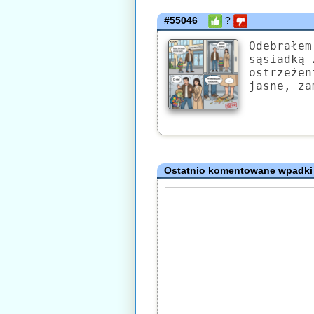
#55046
?
Odebrałem
sąsiadką 
ostrzeżen
jasne, za
Ostatnio komentowane wpadki