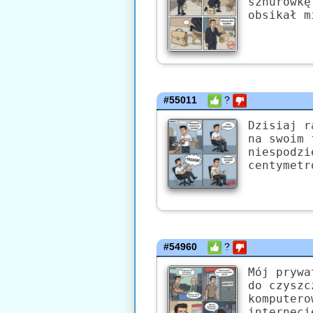
sznurówkę
obsikał m
#55011
?
Dzisiaj r
na swoim 
niespodzi
centymetr
#54960
?
Mój prywa
do czyszc
komputero
interneci