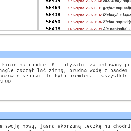
56435
zdziwiony
napis
07 Sierpnia, 2026 20:50
56464
grejon
napisał(
07 Sierpnia, 2026 10:44
56438
Diabetyk z Łęc
07 Sierpnia, 2026 08:42
56450
Stefan
napisał(
07 Sierpnia, 2026 03:36
56438
Ala
napisał(a)
k
06 Sierpnia, 2026 22:39
55603
Zyna
napisał(a)
06 Sierpnia, 2026 19:40
56430
Malenki
napisał
06 Sierpnia, 2026 15:19
56465
Przyjazna
napis
06 Sierpnia, 2026 13:19
56416
zdziwiony
napis
06 Sierpnia, 2026 08:31
56419
Grejon
napisał(
 kinie na randce. Klimatyzator zamontowany po
06 Sierpnia, 2026 06:47
nagle zaczął lać zimną, brudną wodę z osadem 
56431
kurgan
napisał(
05 Sierpnia, 2026 16:49
połowie seansu. To była premiera i wszystkie 
56465
JaWa
napisał(a
05 Sierpnia, 2026 13:18
AFUD
56465
SUHH
napisał(a
05 Sierpnia, 2026 11:18
56451
PKRV
napisał(a
05 Sierpnia, 2026 10:29
m swoją nową, jasną skórzaną teczkę na chodni