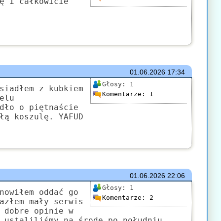
ę i całkowicie
01.06.2026
17:34
Głosy:
1
siadłem z kubkiem
Komentarze:
1
elu
dło o piętnaście
łą koszulę. YAFUD
01.06.2026
22:06
Głosy:
1
nowiłem oddać go
Komentarze:
2
azłem mały serwis
 dobre opinie w
 ustaliliśmy na środę po południu.