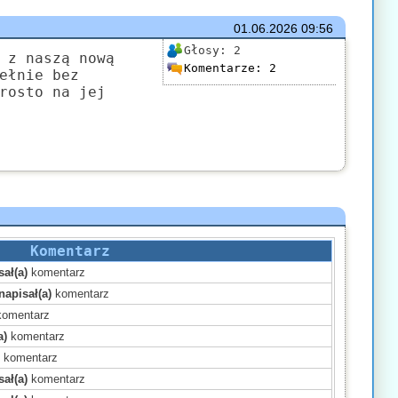
01.06.2026
09:56
Głosy:
2
 z naszą nową
Komentarze:
2
ełnie bez
rosto na jej
Komentarz
ał(a)
komentarz
napisał(a)
komentarz
omentarz
a)
komentarz
)
komentarz
ał(a)
komentarz