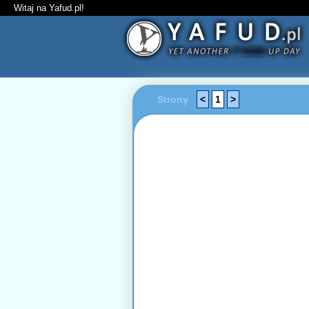
Witaj na Yafud.pl!
Strony
<
1
>