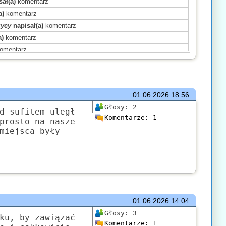
ał(a)
komentarz
a)
komentarz
zycy
napisał(a)
komentarz
a)
komentarz
omentarz
komentarz
(a)
komentarz
ał(a)
komentarz
01.06.2026
18:56
ał(a)
komentarz
Głosy:
2
a)
komentarz
d sufitem uległ
Komentarze:
1
prosto na nasze
a)
komentarz
miejsca były
)
komentarz
)
komentarz
)
komentarz
01.06.2026
14:04
Głosy:
3
ku, by zawiązać
Komentarze:
1