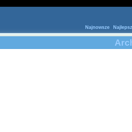
Najnowsze
Najleps
Arc