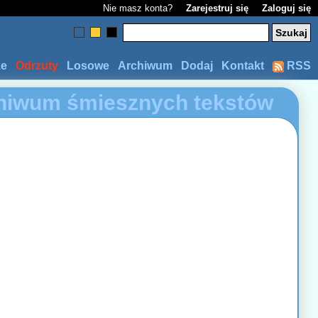
Nie masz konta?
Zarejestruj się
Zaloguj się
ze
Odrzuty
Losowe
Archiwum
Dodaj
Kontakt
RSS
hiwum śmiesznych tekstów