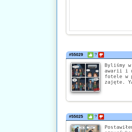
#55029
?
Byliśmy w
awarii i 
fotele w 
zajęte. Y
#55025
?
Postawiłe