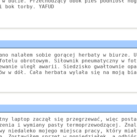
 w bucie. Przechodzący obok pies podniósł nog
i bok torby. YAFUD
ano nalałem sobie gorącej herbaty w biurze. U
fotelu obrotowym. Siłownik pneumatyczny w fot
ewanie uległ awarii. Siedzisko gwałtownie opa
ów w dół. Cała herbata wylała się na moją bia
tny laptop zaczął się przegrzewać, więc posta
zenia i wymiany pasty termoprzewodzącej. Znal
wy niedaleko mojego miejsca pracy, który miał
e. Zostawiłem sprzęt w poniedziałek, a odbiór