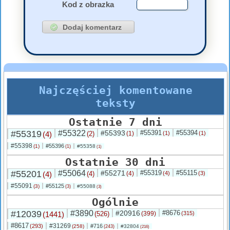
Kod z obrazka
Najczęściej komentowane
teksty
Ostatnie 7 dni
#55319
#55322
#55393
#55391
#55394
(4)
(2)
(1)
(1)
(1)
#55398
#55396
(1)
#55358
(1)
(1)
Ostatnie 30 dni
#55201
#55064
#55271
#55319
#55115
(4)
(4)
(4)
(4)
(3)
#55091
#55125
(3)
#55088
(3)
(3)
Ogólnie
#12039
#3890
#20916
#8676
(1441)
(526)
(399)
(315)
#8617
#31269
(293)
#716
(258)
#32804
(243)
(216)