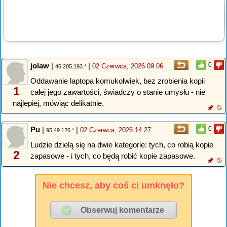
jolaw
|
|
0
02 Czerwca, 2026 09:06
46.205.193.*
Oddawanie laptopa komukolwiek, bez zrobienia kopii
1
całej jego zawartości, świadczy o stanie umysłu - nie
najlepiej, mówiąc delikatnie.
Pu
|
|
0
02 Czerwca, 2026 14:27
95.49.126.*
Ludzie dzielą się na dwie kategorie: tych, co robią kopie
2
zapasowe - i tych, co będą robić kopie zapasowe.
Nie chcesz, aby coś ci umknęło?