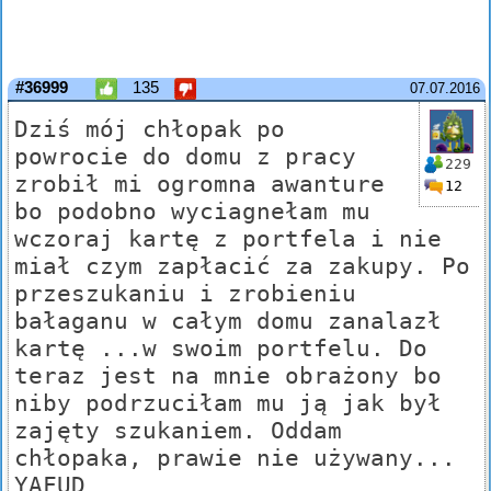
#36999
135
07.07.2016
Dziś mój chłopak po
powrocie do domu z pracy
229
zrobił mi ogromna awanture
12
bo podobno wyciagnełam mu
wczoraj kartę z portfela i nie
miał czym zapłacić za zakupy. Po
przeszukaniu i zrobieniu
bałaganu w całym domu zanalazł
kartę ...w swoim portfelu. Do
teraz jest na mnie obrażony bo
niby podrzuciłam mu ją jak był
zajęty szukaniem. Oddam
chłopaka, prawie nie używany...
YAFUD