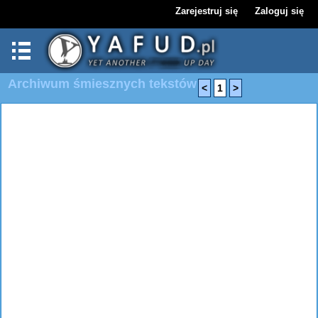
Zarejestruj się
Zaloguj się
Archiwum śmiesznych tekstów
<
1
>