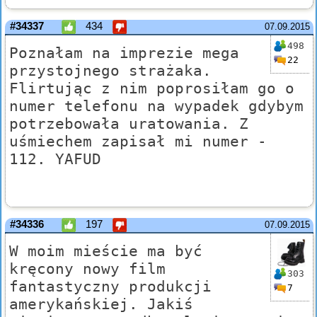
#34337
434
07.09.2015
498
Poznałam na imprezie mega
22
przystojnego strażaka.
Flirtując z nim poprosiłam go o
numer telefonu na wypadek gdybym
potrzebowała uratowania. Z
uśmiechem zapisał mi numer -
112. YAFUD
#34336
197
07.09.2015
W moim mieście ma być
kręcony nowy film
303
fantastyczny produkcji
7
amerykańskiej. Jakiś