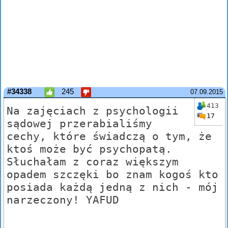
#34338
245
07.09.2015
413
Na zajęciach z psychologii
17
sądowej przerabialiśmy
cechy, które świadczą o tym, że
ktoś może być psychopatą.
Słuchałam z coraz większym
opadem szczęki bo znam kogoś kto
posiada każdą jedną z nich - mój
narzeczony! YAFUD