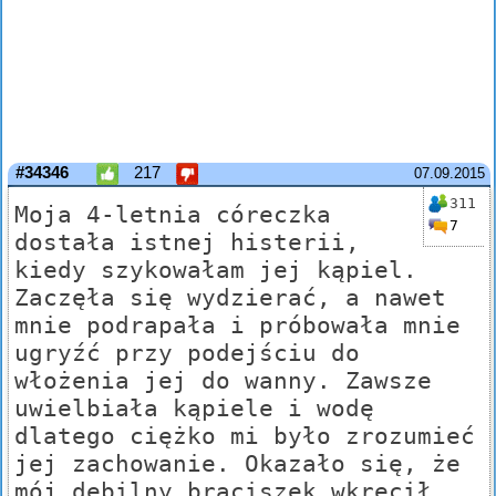
#34346
217
07.09.2015
311
Moja 4-letnia córeczka
7
dostała istnej histerii,
kiedy szykowałam jej kąpiel.
Zaczęła się wydzierać, a nawet
mnie podrapała i próbowała mnie
ugryźć przy podejściu do
włożenia jej do wanny. Zawsze
uwielbiała kąpiele i wodę
dlatego ciężko mi było zrozumieć
jej zachowanie. Okazało się, że
mój debilny braciszek wkręcił