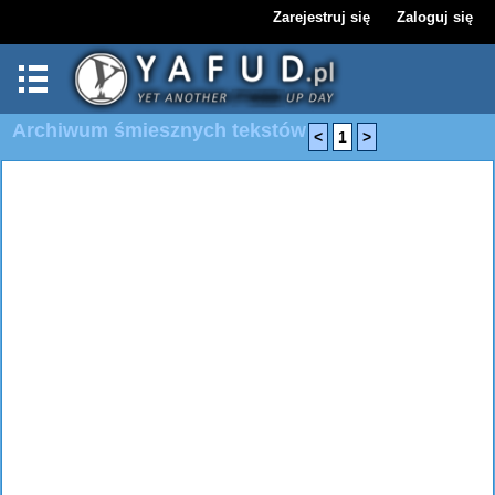
Zarejestruj się
Zaloguj się
Archiwum śmiesznych tekstów
<
1
>