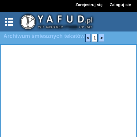
Zarejestruj się
Zaloguj się
Archiwum śmiesznych tekstów
<
1
>