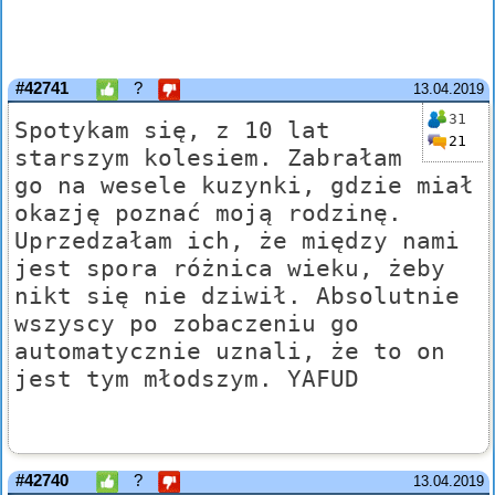
#42741
?
13.04.2019
31
Spotykam się, z 10 lat
21
starszym kolesiem. Zabrałam
go na wesele kuzynki, gdzie miał
okazję poznać moją rodzinę.
Uprzedzałam ich, że między nami
jest spora różnica wieku, żeby
nikt się nie dziwił. Absolutnie
wszyscy po zobaczeniu go
automatycznie uznali, że to on
jest tym młodszym. YAFUD
#42740
?
13.04.2019