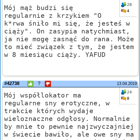
28
Mój mąż budzi się
4
regularnie z krzykiem "O
k*rwa śniło mi się, że jesteś w
ciąży". On zasypia natychmiast,
ja nie mogę zasnąć do rana. Może
to mieć związek z tym, że jestem
w 8 miesiącu ciąży. YAFUD
#42738
?
13.04.2019
24
Mój współlokator ma
8
regularne sny erotyczne, w
trakcie których wydaje
wieloznaczne odgłosy. Normalnie
by mnie to pewnie najzwyczajniej
w świecie bawiło, ale owe sny ma