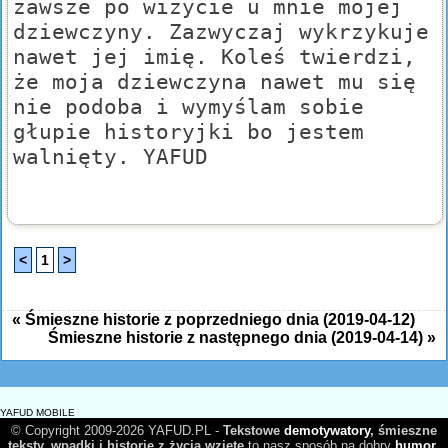
zawsze po wizycie u mnie mojej
dziewczyny. Zazwyczaj wykrzykuje
nawet jej imię. Koleś twierdzi,
że moja dziewczyna nawet mu się
nie podoba i wymyślam sobie
głupie historyjki bo jestem
walnięty. YAFUD
<
1
>
« Śmieszne historie z poprzedniego dnia (2019-04-12)
Śmieszne historie z następnego dnia (2019-04-14) »
YAFUD MOBILE
© Copyright 2009-2026 YAFUD.PL -
Tekstowe
demotywatory
, śmieszne
teksty, wpadki i historie z życia wzięte
to nasz sposób na dobry
humor
.