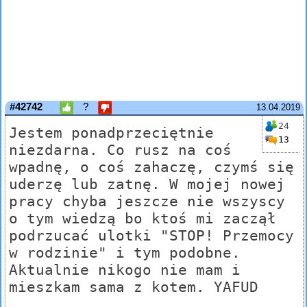
#42742
?
13.04.2019
24
Jestem ponadprzeciętnie
13
niezdarna. Co rusz na coś
wpadnę, o coś zahaczę, czymś się
uderzę lub zatnę. W mojej nowej
pracy chyba jeszcze nie wszyscy
o tym wiedzą bo ktoś mi zaczął
podrzucać ulotki "STOP! Przemocy
w rodzinie" i tym podobne.
Aktualnie nikogo nie mam i
mieszkam sama z kotem. YAFUD