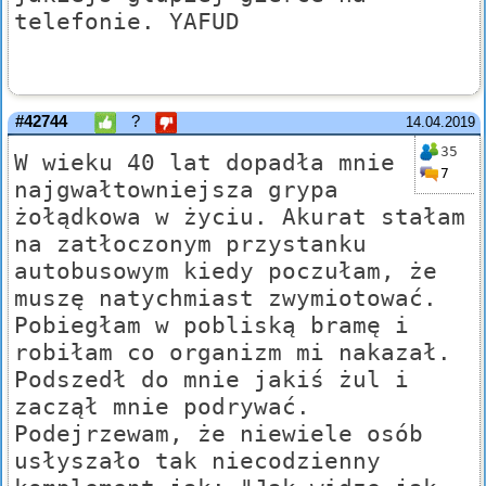
telefonie. YAFUD
#42744
?
14.04.2019
35
W wieku 40 lat dopadła mnie
7
najgwałtowniejsza grypa
żołądkowa w życiu. Akurat stałam
na zatłoczonym przystanku
autobusowym kiedy poczułam, że
muszę natychmiast zwymiotować.
Pobiegłam w pobliską bramę i
robiłam co organizm mi nakazał.
Podszedł do mnie jakiś żul i
zaczął mnie podrywać.
Podejrzewam, że niewiele osób
usłyszało tak niecodzienny