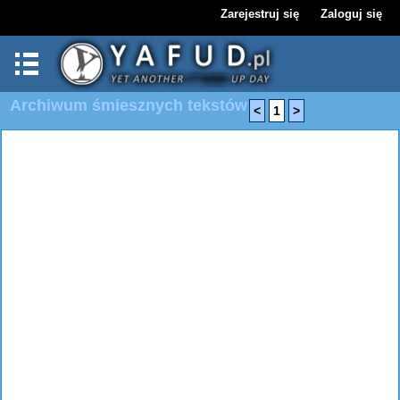
Zarejestruj się
Zaloguj się
Archiwum śmiesznych tekstów
<
1
>