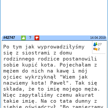
#42747
?
14.04.2019
27
Po tym jak wyprowadziłyśmy
2
się z siostrami z domu
rodzinnego rodzice postanowili
sobie kupić kota. Pojechałam z
mężem do nich na kawę i mój
ojciec wykrzyknął "Wiem jak
nazwiemy kota! Paweł". Tak się
składa, że to imię mojego męża.
Więc zapytaliśmy czemu akurat
takie imię. Na co tata dumny z
siebie oświadczył "Bo zamierzamy