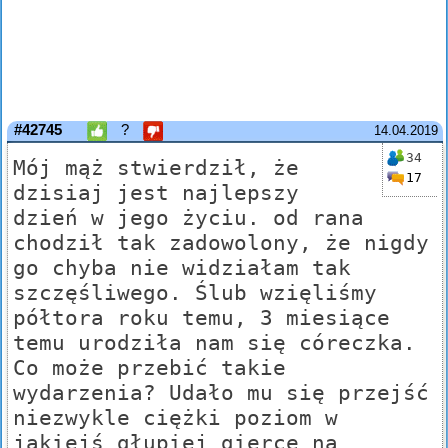
#42745
?
14.04.2019
34
Mój mąż stwierdził, że
17
dzisiaj jest najlepszy
dzień w jego życiu. od rana
chodził tak zadowolony, że nigdy
go chyba nie widziałam tak
szczęśliwego. Ślub wzięliśmy
półtora roku temu, 3 miesiące
temu urodziła nam się córeczka.
Co może przebić takie
wydarzenia? Udało mu się przejść
niezwykle ciężki poziom w
jakiejś głupiej gierce na