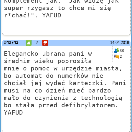
komplement jak: "Jak widzę jak
super rzygasz to chce mi się
r*chać!". YAFUD
#42743
?
14.04.2019
30
Elegancko ubrana pani w
2
średnim wieku poprosiła
mnie o pomoc w urzędzie miasta,
bo automat do numerków nie
chciał jej wydać karteczki. Pani
musi na co dzień mieć bardzo
mało do czynienia z technologią
bo stała przed defibrylatorem.
YAFUD