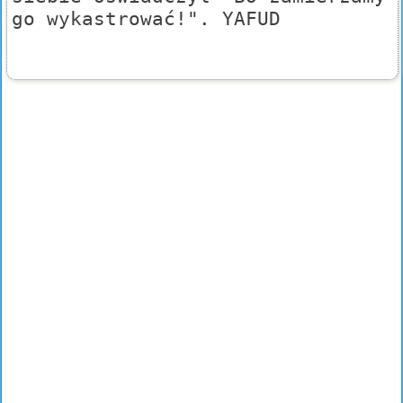
go wykastrować!". YAFUD