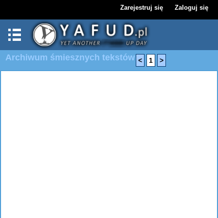
Zarejestruj się
Zaloguj się
Archiwum śmiesznych tekstów
<
1
>