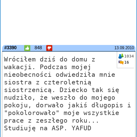
#3390
848
13.09.2010
1034
Wróciłem dziś do domu z
16
wakacji. Podczas mojej
nieobecności odwiedziła mnie
siostra z czteroletnią
siostrzenicą. Dziecko tak się
nudziło, że weszło do mojego
pokoju, dorwało jakiś długopis i
"pokolorowało" moje wszystkie
prace z zeszłego roku...
Studiuję na ASP. YAFUD