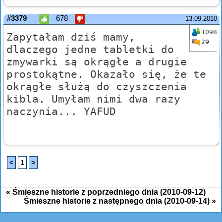
#3379
678
13.09.2010
1098
Zapytałam dziś mamy,
29
dlaczego jedne tabletki do
zmywarki są okrągłe a drugie
prostokątne. Okazało się, że te
okrągłe służą do czyszczenia
kibla. Umyłam nimi dwa razy
naczynia... YAFUD
<
1
>
« Śmieszne historie z poprzedniego dnia (2010-09-12)
Śmieszne historie z następnego dnia (2010-09-14) »