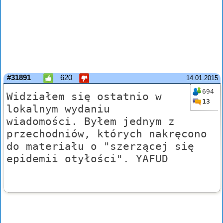
#31891
620
14.01.2015
694
Widziałem się ostatnio w
13
lokalnym wydaniu
wiadomości. Byłem jednym z
przechodniów, których nakręcono
do materiału o "szerzącej się
epidemii otyłości". YAFUD