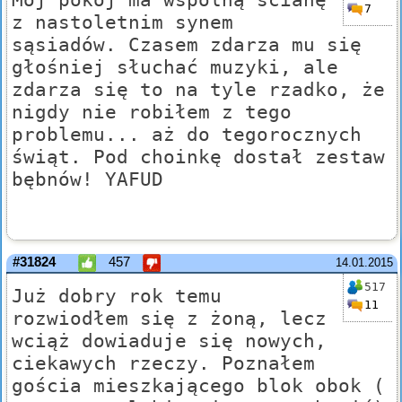
7
z nastoletnim synem
sąsiadów. Czasem zdarza mu się
głośniej słuchać muzyki, ale
zdarza się to na tyle rzadko, że
nigdy nie robiłem z tego
problemu... aż do tegorocznych
świąt. Pod choinkę dostał zestaw
bębnów! YAFUD
#31824
457
14.01.2015
517
Już dobry rok temu
11
rozwiodłem się z żoną, lecz
wciąż dowiaduje się nowych,
ciekawych rzeczy. Poznałem
gościa mieszkającego blok obok (