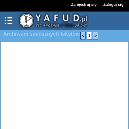
Zarejestruj się
Zaloguj się
Archiwum śmiesznych tekstów
<
1
>