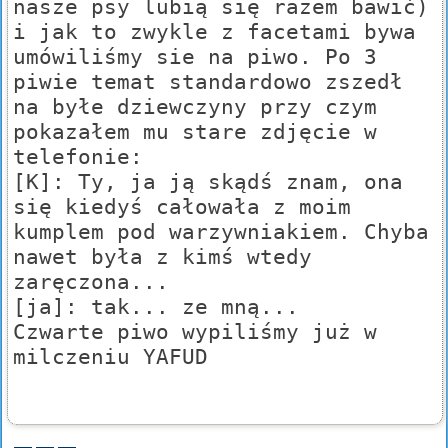
nasze psy lubią się razem bawić)
i jak to zwykle z facetami bywa
umówiliśmy sie na piwo. Po 3
piwie temat standardowo zszedł
na byłe dziewczyny przy czym
pokazałem mu stare zdjęcie w
telefonie:
[K]: Ty, ja ją skądś znam, ona
się kiedyś całowała z moim
kumplem pod warzywniakiem. Chyba
nawet była z kimś wtedy
zaręczona...
[ja]: tak... ze mną...
Czwarte piwo wypiliśmy już w
milczeniu YAFUD