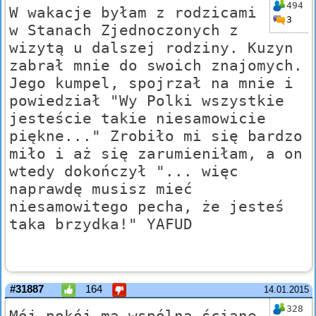
494
W wakacje byłam z rodzicami
3
w Stanach Zjednoczonych z
wizytą u dalszej rodziny. Kuzyn
zabrał mnie do swoich znajomych.
Jego kumpel, spojrzał na mnie i
powiedział "Wy Polki wszystkie
jesteście takie niesamowicie
piękne..." Zrobiło mi się bardzo
miło i aż się zarumieniłam, a on
wtedy dokończył "... więc
naprawdę musisz mieć
niesamowitego pecha, że jesteś
taka brzydka!" YAFUD
#31887
164
14.01.2015
328
Mój pokój ma wspólną ścianę