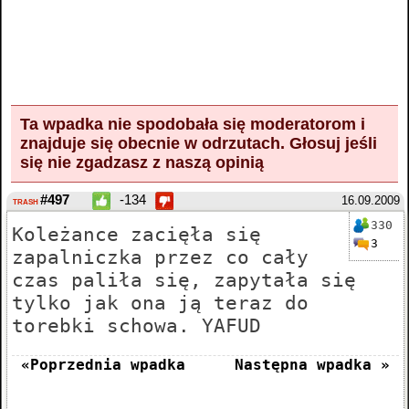
Ta wpadka nie spodobała się moderatorom i
znajduje się obecnie w odrzutach.
Głosuj
jeśli
się nie zgadzasz z naszą opinią
#497
-134
16.09.2009
TRASH
330
Koleżance zacięła się
3
zapalniczka przez co cały
czas paliła się, zapytała się
tylko jak ona ją teraz do
torebki schowa. YAFUD
«Poprzednia wpadka
Następna wpadka »