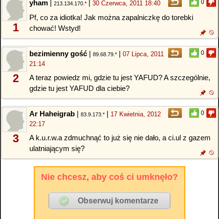
yham
|
|
0
30 Czerwca, 2011 18:40
213.134.170.*
Pf, co za idiotka! Jak można zapalniczkę do torebki
1
chować! Wstyd!
bezimienny gość
|
|
0
07 Lipca, 2011
89.68.79.*
21:14
2
A teraz powiedz mi, gdzie tu jest YAFUD? A szczególnie,
gdzie tu jest YAFUD dla ciebie?
Ar Haheigrab
|
|
0
17 Kwietnia, 2012
83.9.173.*
22:17
3
A k.u.r.w.a zdmuchnąć to już się nie dało, a ci.ul z gazem
ulatniającym się?
Nie chcesz, aby coś ci umknęło?