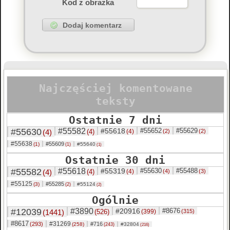
Kod z obrazka
Najczęściej komentowane
teksty
Ostatnie 7 dni
#55630
#55582
#55618
#55652
#55629
(4)
(4)
(4)
(2)
(2)
#55638
#55609
(1)
#55640
(1)
(1)
Ostatnie 30 dni
#55582
#55618
#55319
#55630
#55488
(4)
(4)
(4)
(4)
(3)
#55125
#55285
(3)
#55124
(2)
(2)
Ogólnie
#12039
#3890
#20916
#8676
(1441)
(526)
(399)
(315)
#8617
#31269
(293)
#716
(258)
#32804
(243)
(216)