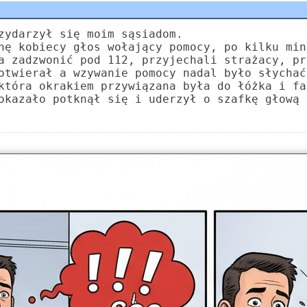
zydarzył się moim sąsiadom.
nę kobiecy głos wołający pomocy, po kilku min
a zadzwonić pod 112, przyjechali strażacy, pr
otwierał a wzywanie pomocy nadal było słychać
która okrakiem przywiązana była do łóżka i fa
okazało potknął się i uderzył o szafkę głową 