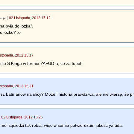
|
02 Listopada, 2012 15:12
er.pl
a była do łożka".
to łóżko? :o
istopada, 2012 15:17
ie S.Kinga w formie YAFUD-a, co za tupet!
istopada, 2012 15:21
esz batmanów na ulicy? Może i historia prawdziwa, ale nie wierzę, że pr
|
02 Listopada, 2012 15:26
moi sąsiedzi tak robią, więc w sumie potwierdzam jakość yafuda.