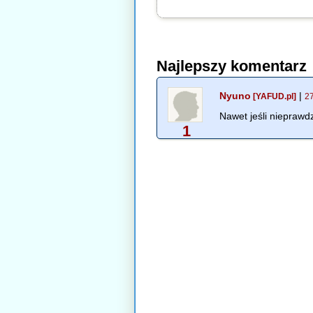
Najlepszy komentarz
Nyuno
|
[YAFUD.pl]
2
Nawet jeśli nieprawd
1