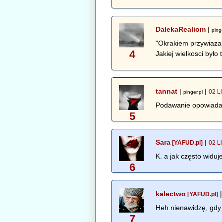
DalekaRealiom
|
ping
"Okrakiem przywiazan
4
Jakiej wielkosci było 
tannat
|
|
02 L
pinger.pl
Podawanie opowiadan
5
Sara
|
[YAFUD.pl]
02 L
K. a jak często widuj
6
kalectwo
[YAFUD.pl]
Heh nienawidzę, gdy 
7