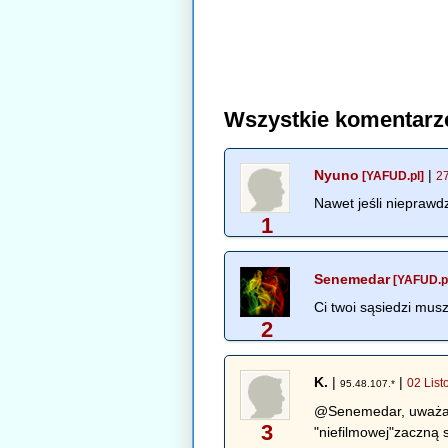
Wszystkie komentarz
Nyuno
|
[YAFUD.pl]
2
Nawet jeśli nieprawd
1
Senemedar
[YAFUD.p
Ci twoi sąsiedzi mus
2
K.
|
|
02 Lis
95.48.107.*
@Senemedar, uważasz 
3
"niefilmowej"zaczną s