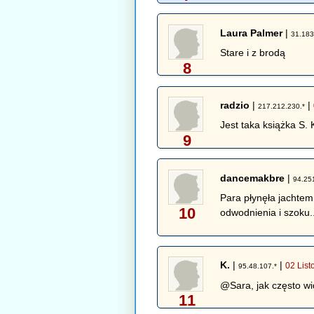
Laura Palmer
|
31.183
Stare i z brodą
8
radzio
|
|
217.212.230.*
Jest taka książka S. 
9
dancemakbre
|
94.25
Para płynęła jachtem
10
odwodnienia i szoku..
K.
|
|
02 Lis
95.48.107.*
@Sara, jak często wi
11