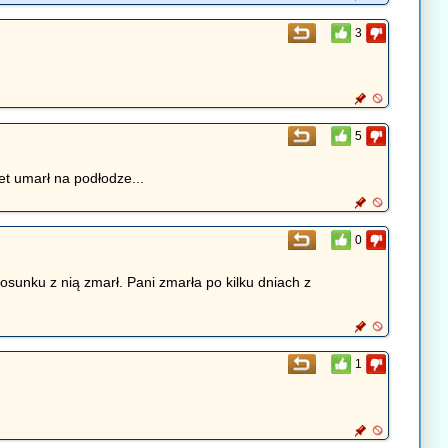
3
5
et umarł na podłodze...
0
osunku z nią zmarł. Pani zmarła po kilku dniach z
1