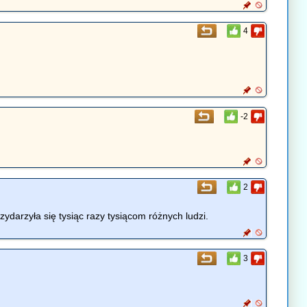
4
-2
2
zydarzyła się tysiąc razy tysiącom różnych ludzi.
3