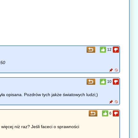
12
:50
10
yła opisana. Pozdrów tych jakże światowych ludzi;)
6
ięcej niż raz? Jeśli faceci o sprawności