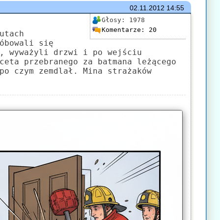
02.11.2012
14:55
Głosy:
1978
Komentarze:
20
utach
óbowali się
, wyważyli drzwi i po wejściu
ceta przebranego za batmana leżącego
po czym zemdlał. Mina strażaków