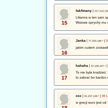
fak4many
|
217.212.23
Lilianna w ten sam s
15
Wsiowe oprychy mu sc
Janka
|
|
0
77.253.196.*
jakim cudem zostawil
16
hahaha
|
37.108.167.*
To nie była kradzież.
17
to zabrać bo bardzo 
ccc
|
|
06 L
91.237.136.*
w grecji euro jest od
18