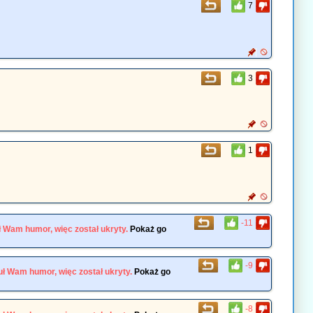
7
3
1
-11
 Wam humor, więc został ukryty.
Pokaż go
-9
ł Wam humor, więc został ukryty.
Pokaż go
-8