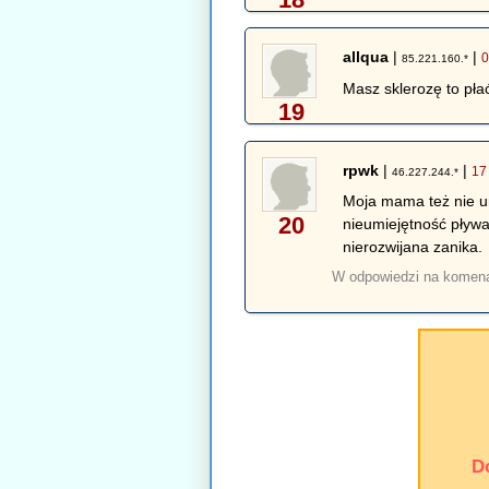
allqua
|
|
0
85.221.160.*
Masz sklerozę to płać
19
rpwk
|
|
17
46.227.244.*
Moja mama też nie umi
20
nieumiejętność pływa
nierozwijana zanika.
W odpowiedzi na komen
D