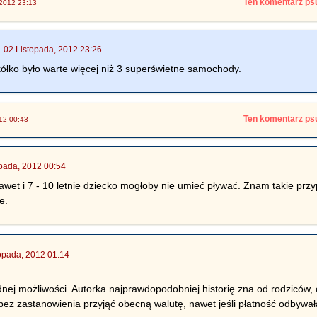
Ten komentarz psu
 2012 23:13
|
02 Listopada, 2012 23:26
ółko było warte więcej niż 3 superświetne samochody.
Ten komentarz psu
12 00:43
opada, 2012 00:54
awet i 7 - 10 letnie dziecko mogłoby nie umieć pływać. Znam takie prz
e.
topada, 2012 01:14
nej możliwości. Autorka najprawdopodobniej historię zna od rodziców, c
 bez zastanowienia przyjąć obecną walutę, nawet jeśli płatność odbywała