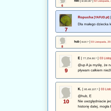
nikt
|
|
02 Listopada,
82.160.139.*
6
Ropucha
[YAFUD.pl]
Dla małego dziecka k
7
hub
|
|
03 Listopada, 20
83.20.7.*
8
E
|
|
03 List
77.254.60.*
@up A ja myślę, że n
9
pływam całkiem nieźl
K.
|
|
03 Lis
95.48.107.*
@hub, E
10
Nie uwzględniacie jed
historię dalej, mogła