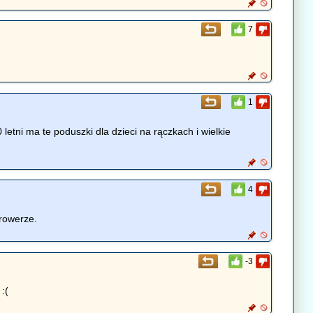
7
1
 letni ma te poduszki dla dzieci na rączkach i wielkie
4
 rowerze.
-3
:(