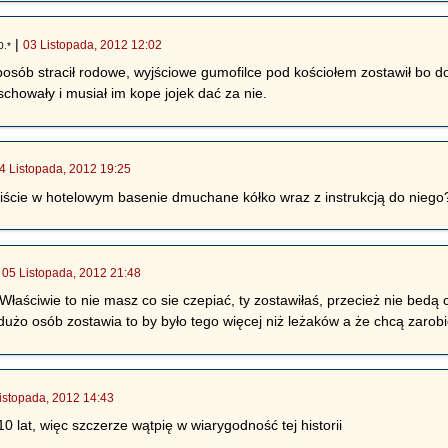
|
03 Listopada, 2012 12:02
0.*
posób stracił rodowe, wyjściowe gumofilce pod kościołem zostawił bo d
howały i musiał im kope jojek dać za nie.
4 Listopada, 2012 19:25
iście w hotelowym basenie dmuchane kółko wraz z instrukcją do niego
|
05 Listopada, 2012 21:48
 Właściwie to nie masz co sie czepiać, ty zostawiłaś, przecież nie bed
dużo osób zostawia to by było tego więcej niż leżaków a że chcą zarobić
istopada, 2012 14:43
 10 lat, więc szczerze wątpię w wiarygodność tej historii