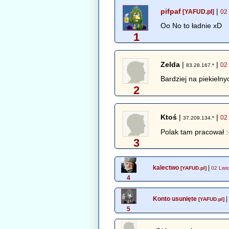
pifpaf
|
[YAFUD.pl]
02
Oo No to ładnie xD
1
Zelda
|
|
02
83.28.167.*
Bardziej na piekielny
2
Ktoś
|
|
02
37.209.134.*
Polak tam pracował :
3
kalectwo
|
[YAFUD.pl]
02 List
4
Konto usunięte
|
[YAFUD.pl]
5