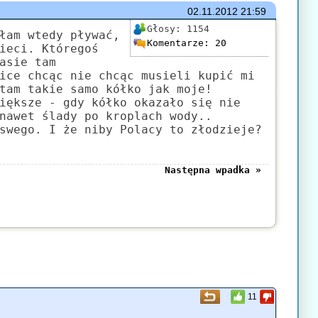
02.11.2012
21:59
Głosy:
1154
łam wtedy pływać,
Komentarze:
20
ieci. Któregoś
asie tam
ice chcąc nie chcąc musieli kupić mi
tam takie samo kółko jak moje!
iększe - gdy kółko okazało się nie
nawet ślady po kroplach wody..
swego. I że niby Polacy to złodzieje?
Następna wpadka »
11