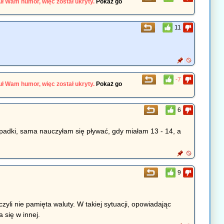
ł Wam humor, więc został ukryty.
Pokaż go
11
-7
ł Wam humor, więc został ukryty.
Pokaż go
6
ypadki, sama nauczyłam się pływać, gdy miałam 13 - 14, a
9
zyli nie pamięta waluty. W takiej sytuacji, opowiadając
 się w innej.