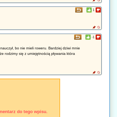
1
-1
nauczył, bo nie mieli roweru. Bardziej dziwi mnie
że rodzimy się z umiejętnością pływania która
mentarz do tego wpisu.