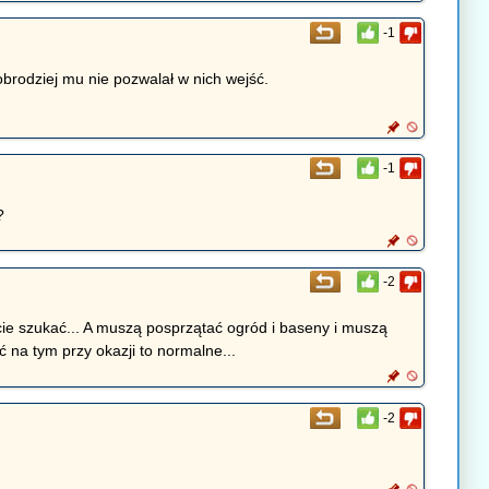
-1
obrodziej mu nie pozwalał w nich wejść.
-1
?
-2
ą cie szukać... A muszą posprzątać ogród i baseny i muszą
 na tym przy okazji to normalne...
-2