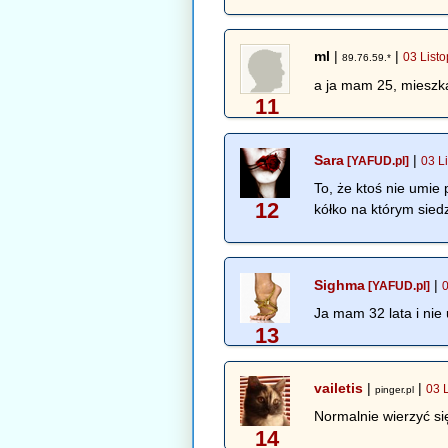
ml
|
|
03 List
89.76.59.*
a ja mam 25, mieszk
11
Sara
|
[YAFUD.pl]
03 L
To, że ktoś nie umie 
12
kółko na którym siedz
Sighma
|
[YAFUD.pl]
Ja mam 32 lata i nie
13
vailetis
|
|
03 
pinger.pl
Normalnie wierzyć się
14