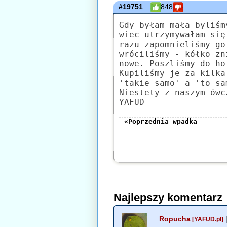
#19751
848
Gdy byłam mała byliśm
wiec utrzymywałam się
razu zapomnieliśmy go
wróciliśmy - kółko zn
nowe. Poszliśmy do ho
Kupiliśmy je za kilka
'takie samo' a 'to sa
Niestety z naszym ówc
YAFUD
«Poprzednia wpadka
Najlepszy komentarz
Ropucha
[YAFUD.pl]