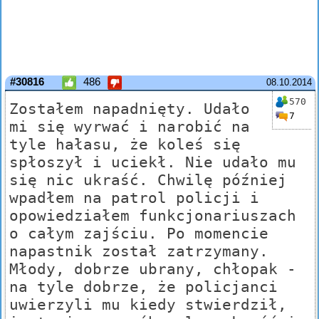
#30816
486
08.10.2014
570
Zostałem napadnięty. Udało
7
mi się wyrwać i narobić na
tyle hałasu, że koleś się
spłoszył i uciekł. Nie udało mu
się nic ukraść. Chwilę później
wpadłem na patrol policji i
opowiedziałem funkcjonariuszach
o całym zajściu. Po momencie
napastnik został zatrzymany.
Młody, dobrze ubrany, chłopak -
na tyle dobrze, że policjanci
uwierzyli mu kiedy stwierdził,