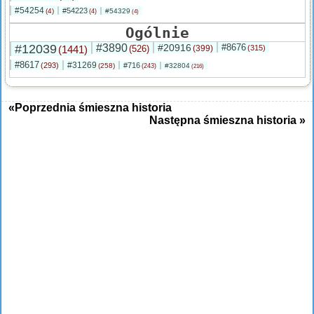
#54254
#54223
(4)
#54329
(4)
(4)
Ogólnie
#12039
#3890
#20916
#8676
(1441)
(526)
(399)
(315)
#8617
#31269
(293)
#716
(258)
#32804
(243)
(216)
«Poprzednia śmieszna historia
Następna śmieszna historia »