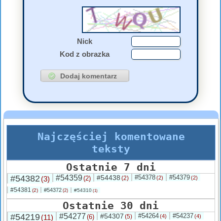
Nick
Kod z obrazka
Najczęściej komentowane
teksty
Ostatnie 7 dni
#54382
#54359
#54438
#54378
#54379
(3)
(2)
(2)
(2)
(2)
#54381
#54372
(2)
#54310
(2)
(1)
Ostatnie 30 dni
#54219
#54277
#54307
#54264
#54237
(11)
(6)
(5)
(4)
(4)