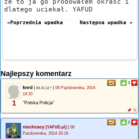
że to ja go próbowałem okraść i
dlatego uciekał. YAFUD
«Poprzednia wpadka
Następna wpadka »
Najlepszy komentarz
3
knrd
|
|
08 Października, 2014
83.31.12.*
18:20
1
"Polska Policja"
3
niechcacy
|
[YAFUD.pl]
08
Października, 2014 20:16