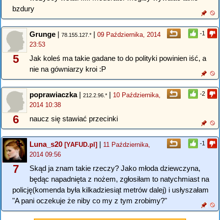
bzdury
Grunge
|
|
-1
09 Października, 2014
78.155.127.*
23:53
5
Jak koleś ma takie gadane to do polityki powinien iść, a
nie na gówniarzy kroi :P
poprawiaczka
|
|
-2
10 Października,
212.2.96.*
2014 10:38
6
naucz się stawiać przecinki
Luna_s20
|
-1
[YAFUD.pl]
11 Października,
2014 09:56
7
Skąd ja znam takie rzeczy? Jako młoda dziewczyna,
będąc napadnięta z nożem, zgłosiłam to natychmiast na
policję(komenda była kilkadziesiąt metrów dalej) i usłyszałam
"A pani oczekuje że niby co my z tym zrobimy?"