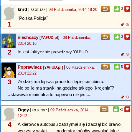
knrd
|
|
3
08 Października, 2014 18:20
83.31.12.*
"Polska Policja"
1
niechcacy
|
3
[YAFUD.pl]
08 Października,
2014 20:16
2
to jest faktycznie prawdziwy YAFUD
Poprawiacz
|
0
[YAFUD.pl]
08 Października,
2014 22:22
3
Złodziej ma lepszą prace to i lepiej się ubiera.
No bo ile ma stawki na godzine takiego "krojenia"?
Ustawowa minimalna to napewno nie jest...
Oggy
|
|
-2
09 Października, 2014
89.68.39.*
12:12
4
A kierowca autobusu zatrzymał się i zaczął bić brawo,
wszyscy wstali ..... moderator mógłby wywalać takie