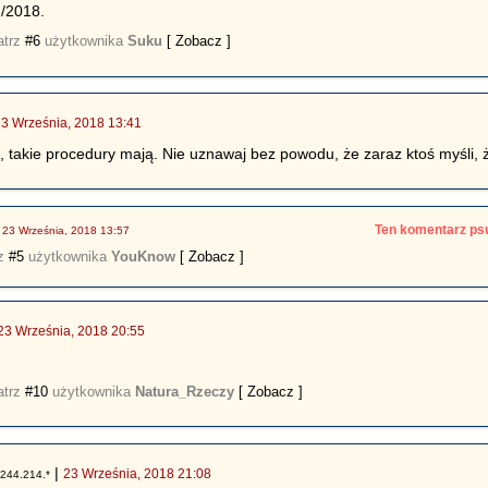
6/2018.
atrz
#6
użytkownika
Suku
[ Zobacz ]
23 Września, 2018 13:41
 takie procedury mają. Nie uznawaj bez powodu, że zaraz ktoś myśli, 
|
Ten komentarz psu
23 Września, 2018 13:57
rz
#5
użytkownika
YouKnow
[ Zobacz ]
23 Września, 2018 20:55
atrz
#10
użytkownika
Natura_Rzeczy
[ Zobacz ]
|
23 Września, 2018 21:08
.244.214.*