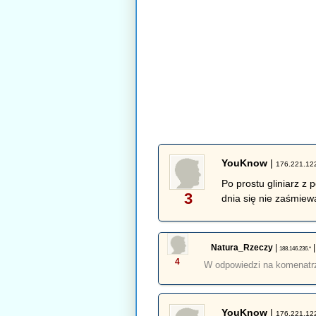
YouKnow
|
176.221.12
Po prostu gliniarz z
3
dnia się nie zaśmiew
Natura_Rzeczy
|
188.146.236.*
4
W odpowiedzi na komenat
YouKnow
|
176.221.12