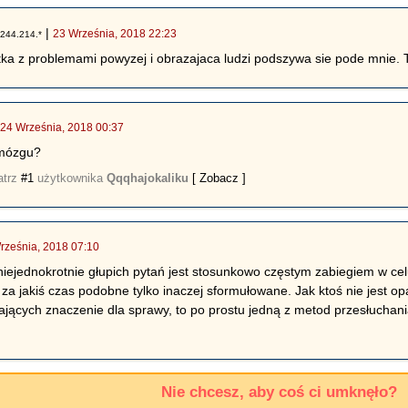
|
23 Września, 2018 22:23
.244.214.*
otka z problemami powyzej i obrazajaca ludzi podszywa sie pode mnie. T
|
24 Września, 2018 00:37
 mózgu?
atrz
#1
użytkownika
Qqqhajokaliku
[ Zobacz ]
rześnia, 2018 07:10
iejednokrotnie głupich pytań jest stosunkowo częstym zabiegiem w cel
, za jakiś czas podobne tylko inaczej sformułowane. Jak ktoś nie jest 
ających znaczenie dla sprawy, to po prostu jedną z metod przesłuchania 
Nie chcesz, aby coś ci umknęło?