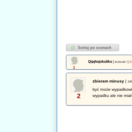
Qqqhajokaliku
|
|
2
94.254.240.*
1
zbieram minusy
|
18
być może wypadkowi u
2
wypadku ale nie miał