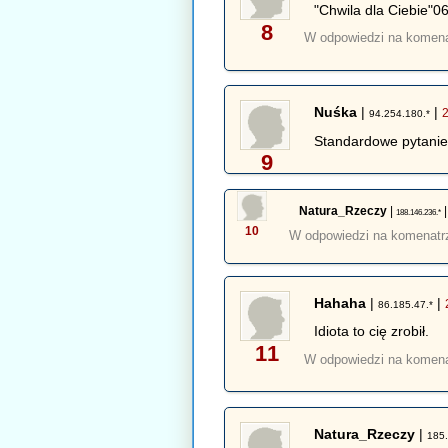
"Chwila dla Ciebie"0
8
W odpowiedzi na komen
Nuśka
|
|
94.254.180.*
Standardowe pytanie,
9
Natura_Rzeczy
|
188.146.236.*
10
W odpowiedzi na komenat
Hahaha
|
|
86.185.47.*
Idiota to cię zrobił.
11
W odpowiedzi na komen
Natura_Rzeczy
|
185