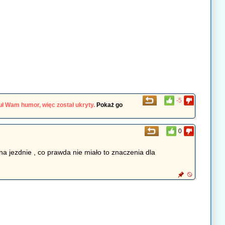
-5
ł Wam humor, więc został ukryty.
Pokaż go
0
a jezdnie , co prawda nie miało to znaczenia dla