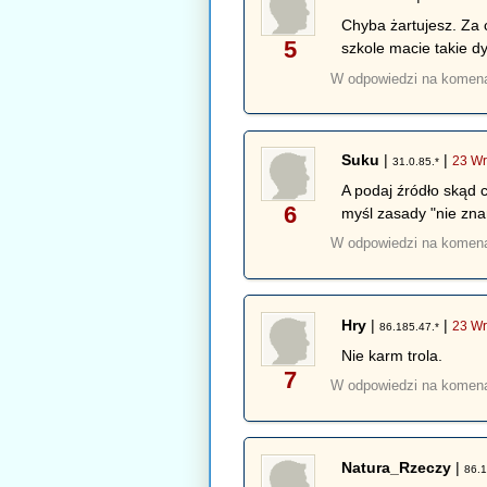
Chyba żartujesz. Za c
5
szkole macie takie dy
W odpowiedzi na komen
Suku
|
|
23 Wr
31.0.85.*
A podaj źródło skąd 
6
myśl zasady "nie zna
W odpowiedzi na komen
Hry
|
|
23 Wr
86.185.47.*
Nie karm trola.
7
W odpowiedzi na komen
Natura_Rzeczy
|
86.1