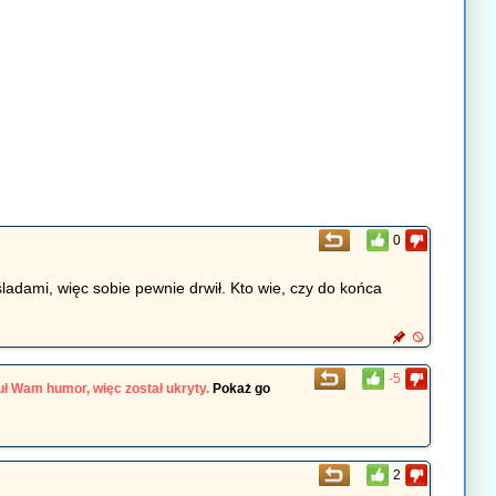
0
ladami, więc sobie pewnie drwił. Kto wie, czy do końca
-5
ł Wam humor, więc został ukryty.
Pokaż go
2