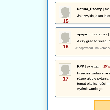
Natura_Rzeczy
|
185
Jak zwykle jakas idi
15
spejson
|
5.172.233.*
A czy grad to śnieg,
16
W odpowiedzi na komen
KPP
|
|
25 W
89.76.151.*
Przecież zadawanie n
17
różne głupie pytania
temat okoliczności m
wyśmiewanie go.