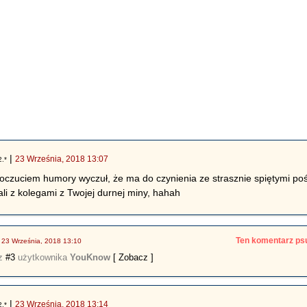
|
23 Września, 2018 13:07
2.*
 poczuciem humory wyczuł, że ma do czynienia ze strasznie spiętymi poś
ali z kolegami z Twojej durnej miny, hahah
|
Ten komentarz psu
23 Września, 2018 13:10
rz
#3
użytkownika
YouKnow
[ Zobacz ]
|
23 Września, 2018 13:14
2.*