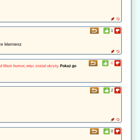
1
że kłamiesz
-6
ł Wam humor, więc został ukryty.
Pokaż go
2
0