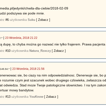
emedia.pl/jedynki/chwila-dla-ciebie/2018-02-09
ludzi podszywa sie pode mnie.
atrz
#6
użytkownika
Suku
[ Zobacz ]
|
23 Września, 2018 21:22
2.*
ą dupę, to chyba można go nazwać nie tylko frajerem. Prawa pacjenta t
atrz
#10
użytkownika
Natura_Rzeczy
[ Zobacz ]
|
23 Września, 2018 21:56
146.64.*
erwowac sie, bo ciazy na nim odpowiedzialnosc. Denerwuje sie, bo pa
e rozumie czym jest szacunek wobec drugiego czlowieka, zwlaszcza od s
iat odwiedza. Stad moze Twoje patologiczne slownictwo. I na tym zako
pertuar mowy bandytow.
atrz
#13
użytkownika
YouKnow
[ Zobacz ]