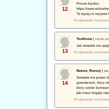
Prosze bardzo:
12
https://www.wirtualn
Ta wyzej co wyzywa 
W odpowiedzi na komen
YouKnow
|
176.221.12
Jak świadek ma spięt
13
W odpowiedzi na komen
Natura_Rzeczy
|
188.
Swiadek ma prawo den
14
gowniarzem, ktory ni
ktory czesto komisar
jaki masz bogaty re
W odpowiedzi na komen