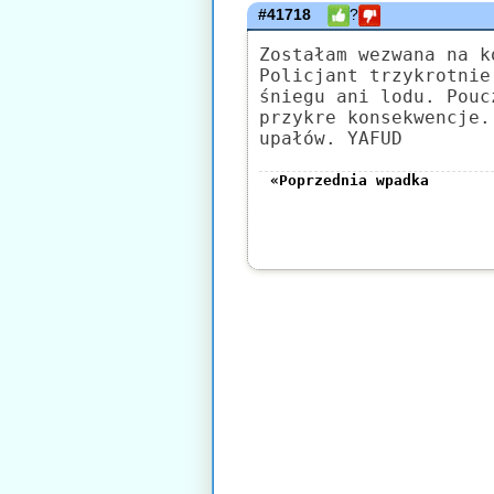
#41718
?
Zostałam wezwana na k
Policjant trzykrotnie
śniegu ani lodu. Pouc
przykre konsekwencje.
upałów. YAFUD
«Poprzednia wpadka