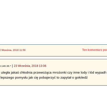
Ten komentarz psu
3 Września, 2018 11:56
|
23 Września, 2018 13:06
8.146.36.*
legła jakaś chłodnia przewożąca mrożonki czy inne lody i lód wypadł n
 lepszego pomysłu jak cię pobajerzyć to zapytał o gołoledź