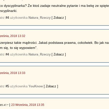
o dyscyplinarka? Że ktoś zadaje neutralne pytanie i ma bekę ze spięteg
scyplinarki.
atrz
#4
użytkownika
Natura_Rzeczy
[ Zobacz ]
ześnia, 2018 13:32
czerpiesz takie mądrości. Jakaś podstawa prawna, cokolwiek. Bo jak na
m się, to się wypowiem".
atrz
#4
użytkownika
Natura_Rzeczy
[ Zobacz ]
ześnia, 2018 13:33
atrz
#5
użytkownika
YouKnow
[ Zobacz ]
|
23 Września, 2018 13:35
85.47.*