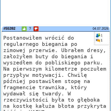
#55392
?
04.07.2026
1
Postanowiłem wrócić do
1
regularnego biegania po
zimowej przerwie. Ubrałem dresy,
założyłem buty do biegania i
wyszedłem do pobliskiego parku.
Na pierwszym kilometrze poczułem
przypływ motywacji. Chwilę
później postawiłem stopę na
fragmencie trawnika, który
wydawał się twardy. W
rzeczywistości była to głęboka
na kostkę kałuża błota przykryta