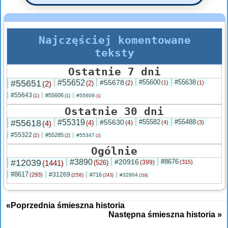
Najczęściej komentowane
teksty
Ostatnie 7 dni
#55651
#55652
#55678
#55600
#55638
(2)
(2)
(2)
(1)
(1)
#55643
#55606
(1)
#55609
(1)
(1)
Ostatnie 30 dni
#55618
#55319
#55630
#55582
#55488
(4)
(4)
(4)
(4)
(3)
#55322
#55285
(2)
#55347
(2)
(2)
Ogólnie
#12039
#3890
#20916
#8676
(1441)
(526)
(399)
(315)
#8617
#31269
(293)
#716
(258)
#32804
(243)
(216)
«Poprzednia śmieszna historia
Następna śmieszna historia »