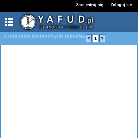
Zarejestruj się
Zaloguj się
Archiwum śmiesznych tekstów
<
1
>