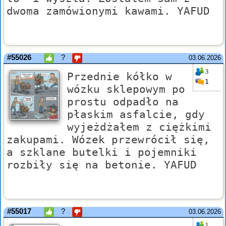
dwoma zamówionymi kawami. YAFUD
#55026
?
03.06.2026
3
Przednie kółko w
1
wózku sklepowym po
prostu odpadło na
płaskim asfalcie, gdy
wyjeżdżałem z ciężkimi
zakupami. Wózek przewrócił się,
a szklane butelki i pojemniki
rozbiły się na betonie. YAFUD
#55017
?
03.06.2026
1