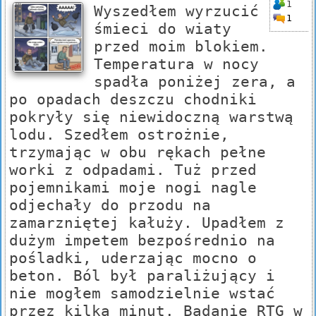
1
Wyszedłem wyrzucić
1
śmieci do wiaty
przed moim blokiem.
Temperatura w nocy
spadła poniżej zera, a
po opadach deszczu chodniki
pokryły się niewidoczną warstwą
lodu. Szedłem ostrożnie,
trzymając w obu rękach pełne
worki z odpadami. Tuż przed
pojemnikami moje nogi nagle
odjechały do przodu na
zamarzniętej kałuży. Upadłem z
dużym impetem bezpośrednio na
pośladki, uderzając mocno o
beton. Ból był paraliżujący i
nie mogłem samodzielnie wstać
przez kilka minut. Badanie RTG w