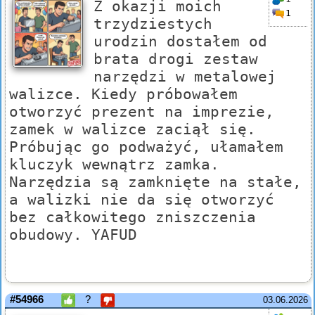
Z okazji moich
1
trzydziestych
urodzin dostałem od
brata drogi zestaw
narzędzi w metalowej
walizce. Kiedy próbowałem
otworzyć prezent na imprezie,
zamek w walizce zaciął się.
Próbując go podważyć, ułamałem
kluczyk wewnątrz zamka.
Narzędzia są zamknięte na stałe,
a walizki nie da się otworzyć
bez całkowitego zniszczenia
obudowy. YAFUD
#54966
?
03.06.2026