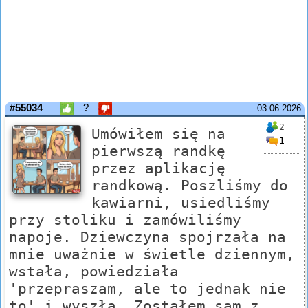
#55034
?
03.06.2026
2
Umówiłem się na
1
pierwszą randkę
przez aplikację
randkową. Poszliśmy do
kawiarni, usiedliśmy
przy stoliku i zamówiliśmy
napoje. Dziewczyna spojrzała na
mnie uważnie w świetle dziennym,
wstała, powiedziała
'przepraszam, ale to jednak nie
to' i wyszła. Zostałem sam z