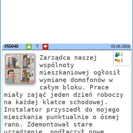
#55040
?
03.06.2026
2
Zarządca naszej
1
wspólnoty
mieszkaniowej ogłosił
wymianę domofonów w
całym bloku. Prace
miały zająć jeden dzień roboczy
na każdej klatce schodowej.
Instalator przyszedł do mojego
mieszkania punktualnie o ósmej
rano. Zdemontował stare
urządzenie, podłączył nowe