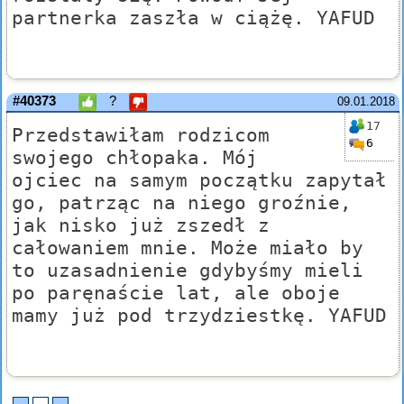
partnerka zaszła w ciążę. YAFUD
#40373
?
09.01.2018
17
Przedstawiłam rodzicom
6
swojego chłopaka. Mój
ojciec na samym początku zapytał
go, patrząc na niego groźnie,
jak nisko już zszedł z
całowaniem mnie. Może miało by
to uzasadnienie gdybyśmy mieli
po paręnaście lat, ale oboje
mamy już pod trzydziestkę. YAFUD