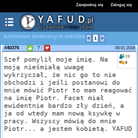
Zarejestruj się
Zaloguj się
Archiwum śmiesznych tekstów
<
1
>
#40376
?
09.01.2018
28
Szef pomylił moje imię. Na
8
moją nieśmiałą uwagę
wykrzyczał, że nic go to nie
obchodzi i jeśli postanowi do
mnie mówić Piotr to mam reagować
na imię Piotr. Facet miał
ewidentnie bardzo zły dzień, a
ja od wtedy mam nową ksywkę w
pracy. Wszyscy mówią do mnie
Piotr... a jestem kobietą. YAFUD