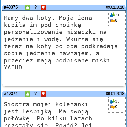
#40375
?
09.01.2018
31
Mamy dwa koty. Moja żona
8
kupiła im pod choinkę
personalizowanie miseczki na
jedzenie i wodę. Wkurza się
teraz na koty bo oba podkradają
sobie jedzenie nawzajem, a
przecież mają podpisane miski.
YAFUD
#40374
?
09.01.2018
35
Siostra mojej koleżanki
9
jest lesbijką. Ma swoją
połówkę. Po kilku latach
rozstały się. Powód? Jej