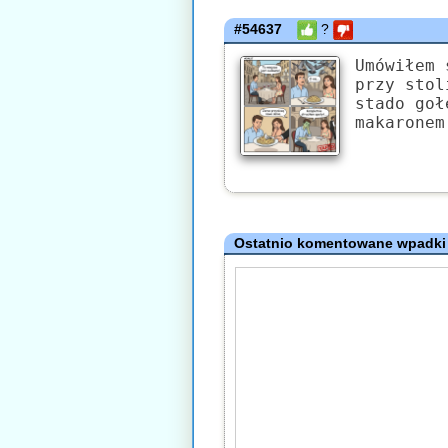
#54637
?
Umówiłem 
przy stol
stado goł
makaronem
Ostatnio komentowane wpadki