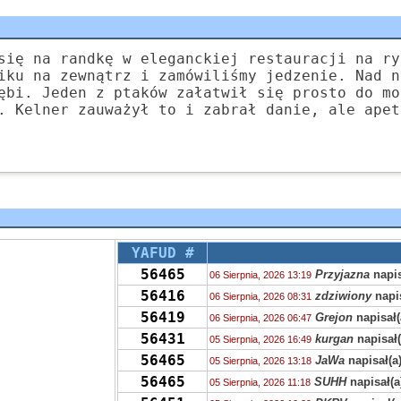
się na randkę w eleganckiej restauracji na ry
iku na zewnątrz i zamówiliśmy jedzenie. Nad n
ębi. Jeden z ptaków załatwił się prosto do mo
. Kelner zauważył to i zabrał danie, ale apet
YAFUD #
56465
Przyjazna
napis
06 Sierpnia, 2026 13:19
56416
zdziwiony
napis
06 Sierpnia, 2026 08:31
56419
Grejon
napisał(
06 Sierpnia, 2026 06:47
56431
kurgan
napisał(
05 Sierpnia, 2026 16:49
56465
JaWa
napisał(a
05 Sierpnia, 2026 13:18
56465
SUHH
napisał(a
05 Sierpnia, 2026 11:18