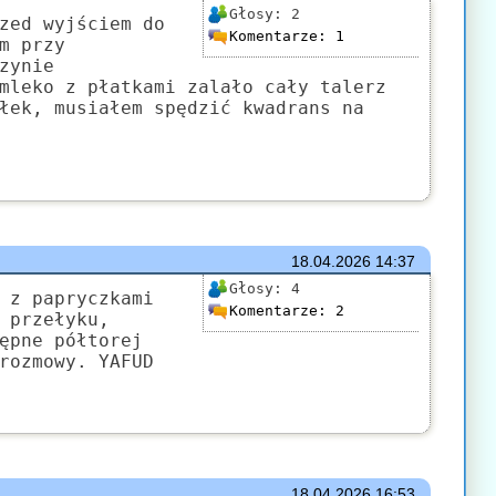
Głosy:
2
zed wyjściem do
Komentarze:
1
m przy
zynie
mleko z płatkami zalało cały talerz
łek, musiałem spędzić kwadrans na
18.04.2026
14:37
Głosy:
4
 z papryczkami
Komentarze:
2
 przełyku,
ępne półtorej
rozmowy. YAFUD
18.04.2026
16:53