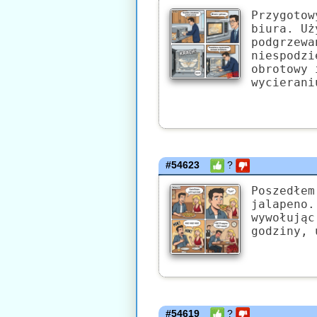
Przygotow
biura. Uż
podgrzewa
niespodzi
obrotowy 
wycierani
#54623
?
Poszedłem
jalapeno.
wywołując
godziny, 
#54619
?