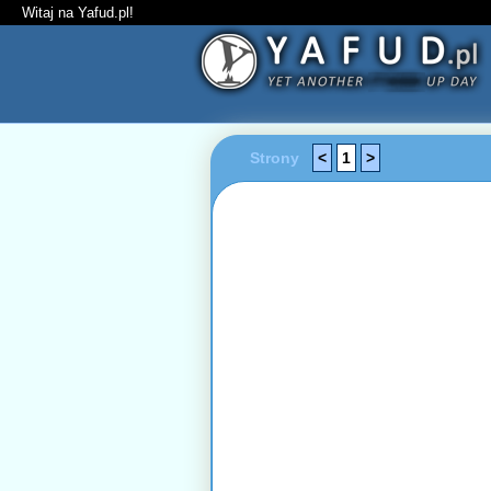
Witaj na Yafud.pl!
Strony
<
1
>