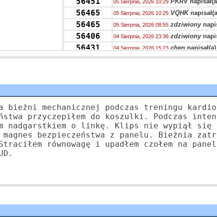
56451
PKRV
napisał(a
05 Sierpnia, 2026 10:29
56465
VQHK
napisał(a
05 Sierpnia, 2026 10:25
56465
zdziwiony
napis
05 Sierpnia, 2026 08:55
56406
zdziwiony
napis
04 Sierpnia, 2026 23:36
56431
chen
napisał(a)
04 Sierpnia, 2026 15:23
56421
Grejon
napisał(
04 Sierpnia, 2026 15:12
55704
Kudłaczek
napi
04 Sierpnia, 2026 09:46
378
Tunn
napisał(a
04 Sierpnia, 2026 07:24
56451
Ala
napisał(a)
k
04 Sierpnia, 2026 02:52
55704
Zyna
napisał(a)
a bieżni mechanicznej podczas treningu kardio
04 Sierpnia, 2026 02:47
ństwa przyczepiłem do koszulki. Podczas inten
56406
S.
napisał(a)
ko
04 Sierpnia, 2026 01:20
m nadgarstkiem o linkę. Klips nie wypiął się 
56406
Dziewczyna
nap
04 Sierpnia, 2026 00:40
 magnes bezpieczeństwa z panelu. Bieżnia zatr
56451
S
napisał(a)
kom
03 Sierpnia, 2026 22:04
Straciłem równowagę i upadłem czołem na panel
56431
UD.
Stabros
napisał
03 Sierpnia, 2026 21:50