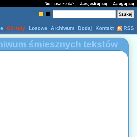
Nie masz konta?
Zarejestruj się
Zaloguj się
ze
Odrzuty
Losowe
Archiwum
Dodaj
Kontakt
RSS
hiwum śmiesznych tekstów