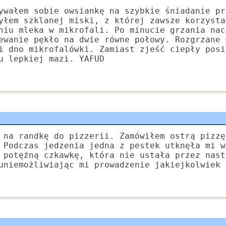
ywałem sobie owsiankę na szybkie śniadanie pr
yłem szklanej miski, z której zawsze korzysta
niu mleka w mikrofali. Po minucie grzania nac
ewanie pękło na dwie równe połowy. Rozgrzane 
i dno mikrofalówki. Zamiast zjeść ciepły posi
u lepkiej mazi. YAFUD
 na randkę do pizzerii. Zamówiłem ostrą pizzę
 Podczas jedzenia jedna z pestek utknęła mi w
 potężną czkawkę, która nie ustała przez nast
uniemożliwiając mi prowadzenie jakiejkolwiek 