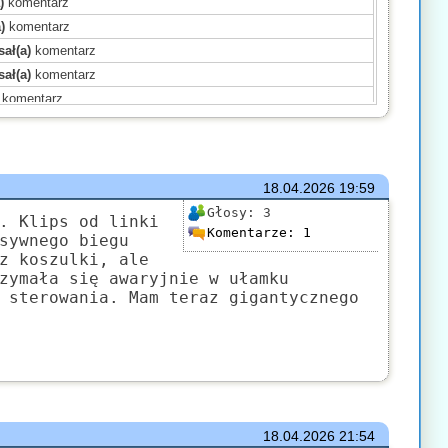
)
komentarz
)
komentarz
ał(a)
komentarz
ał(a)
komentarz
komentarz
a)
komentarz
sał(a)
komentarz
)
komentarz
18.04.2026
19:59
omentarz
Głosy:
3
komentarz
. Klips od linki
Komentarze:
1
sywnego biegu
mentarz
z koszulki, ale
isał(a)
komentarz
zymała się awaryjnie w ułamku
entarz
 sterowania. Mam teraz gigantycznego
(a)
komentarz
18.04.2026
21:54