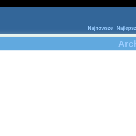
Najnowsze
Najleps
Arc