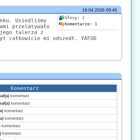
18.04.2026
09:45
Głosy:
2
nku. Usiedliśmy
Komentarze:
1
ami przelatywało
jego talerza z
yt całkowicie mi odszedł. YAFUD
Komentarz
ał(a)
komentarz
ał(a)
komentarz
a)
komentarz
a)
komentarz
)
komentarz
)
komentarz