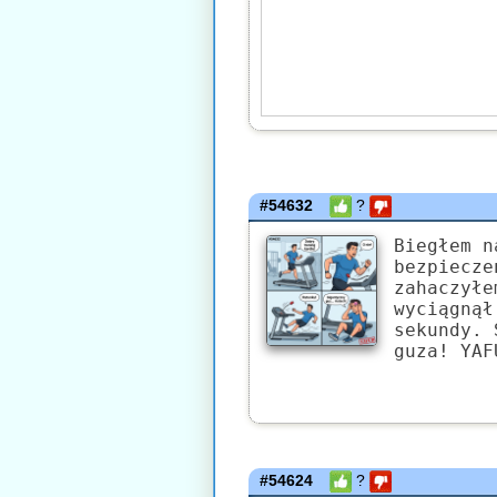
#54632
?
Biegłem n
bezpiecze
zahaczyłe
wyciągnął
sekundy. 
guza! YAF
#54624
?