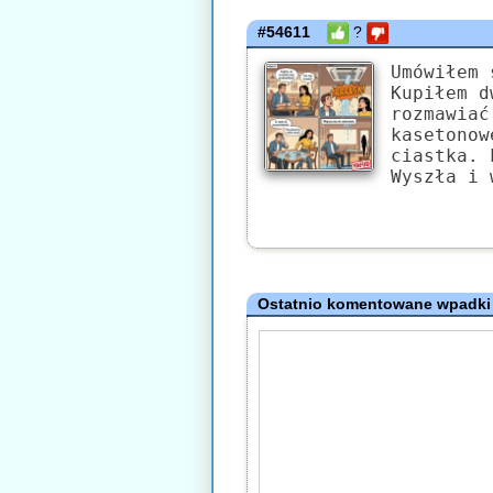
#54611
?
Umówiłem 
Kupiłem d
rozmawiać
kasetonow
ciastka. 
Wyszła i 
Ostatnio komentowane wpadki