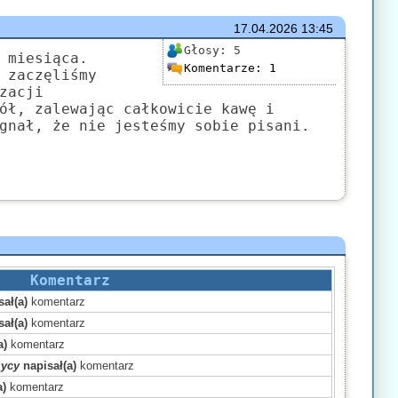
17.04.2026
13:45
Głosy:
5
 miesiąca.
Komentarze:
1
 zaczęliśmy
zacji
ół, zalewając całkowicie kawę i
gnał, że nie jesteśmy sobie pisani.
Komentarz
ał(a)
komentarz
ał(a)
komentarz
a)
komentarz
zycy
napisał(a)
komentarz
a)
komentarz