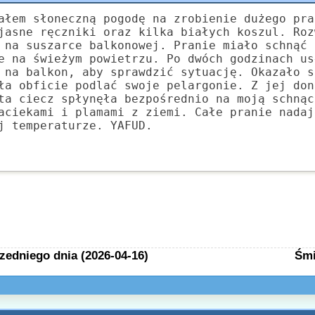
ałem słoneczną pogodę na zrobienie dużego pra
jasne ręczniki oraz kilka białych koszul. Roz
 na suszarce balkonowej. Pranie miało schnąć 
e na świeżym powietrzu. Po dwóch godzinach us
 na balkon, aby sprawdzić sytuację. Okazało s
ła obficie podlać swoje pelargonie. Z jej don
ta ciecz spłynęła bezpośrednio na moją schnąc
aciekami i plamami z ziemi. Całe pranie nadaj
j temperaturze. YAFUD.
zedniego dnia (2026-04-16)
Śmi