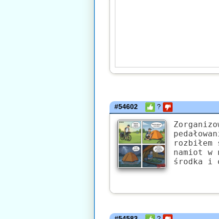
#54602
?
Zorganizo
pedałowan
rozbiłem 
namiot w 
środka i 
#54583
?