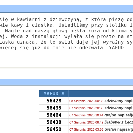
się w kawiarni z dziewczyną, z którą piszę od
wie kawy i ciastka. Usiedliśmy przy stoliku i
. Nagle nad naszą głową pękła rura od klimaty
ej. Woda z instalacji wylała się prosto na st
Laska uznała, że to świat daje jej wyraźny sy
więcej się już do mnie nie odezwała. YAFUD.
YAFUD #
56428
zdziwiony
napis
08 Sierpnia, 2026 00:33
56435
zdziwiony
napis
07 Sierpnia, 2026 20:50
56464
grejon
napisał(
07 Sierpnia, 2026 10:44
56438
Diabetyk z Łęc
07 Sierpnia, 2026 08:42
56450
Stefan
napisał(
07 Sierpnia, 2026 03:36