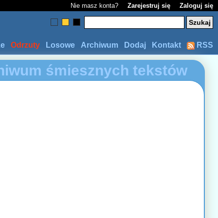
Nie masz konta?
Zarejestruj się
Zaloguj się
ze
Odrzuty
Losowe
Archiwum
Dodaj
Kontakt
RSS
hiwum śmiesznych tekstów