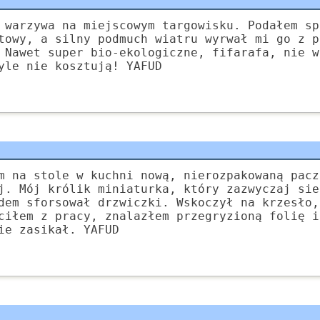
 warzywa na miejscowym targowisku. Podałem sp
towy, a silny podmuch wiatru wyrwał mi go z p
 Nawet super bio-ekologiczne, fifarafa, nie w
yle nie kosztują! YAFUD
m na stole w kuchni nową, nierozpakowaną pacz
j. Mój królik miniaturka, który zazwyczaj sie
dem sforsował drzwiczki. Wskoczył na krzesło,
ciłem z pracy, znalazłem przegryzioną folię i
ie zasikał. YAFUD