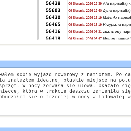
56438
Ala
napisał(a)
k
06 Sierpnia, 2026 22:39
55603
Zyna
napisał(a)
06 Sierpnia, 2026 19:40
56430
Malenki
napisał
06 Sierpnia, 2026 15:19
56465
Przyjazna
napis
06 Sierpnia, 2026 13:19
56416
zdziwiony
napis
06 Sierpnia, 2026 08:31
56419
Grejon
napisał(
06 Sierpnia, 2026 06:47
56431
kurgan
napisał(
05 Sierpnia, 2026 16:49
56465
JaWa
napisał(a
05 Sierpnia, 2026 13:18
56465
SUHH
napisał(a
05 Sierpnia, 2026 11:18
56451
PKRV
napisał(a
05 Sierpnia, 2026 10:29
56465
VQHK
napisał(a
wałem sobie wyjazd rowerowy z namiotem. Po ca
05 Sierpnia, 2026 10:25
ia znalazłem idealne, płaskie miejsce na polu
56465
zdziwiony
napis
05 Sierpnia, 2026 08:55
sprzęt. W nocy zerwała się ulewa. Okazało się
56406
zdziwiony
napis
04 Sierpnia, 2026 23:36
niecce, która w trakcie deszczu zamieniła się
56431
chen
napisał(a)
04 Sierpnia, 2026 15:23
obudziłem się o trzeciej w nocy w lodowatej w
56421
Grejon
napisał(
04 Sierpnia, 2026 15:12