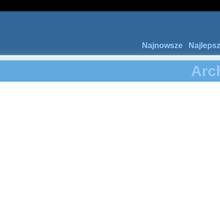
Najnowsze
Najleps
Arc