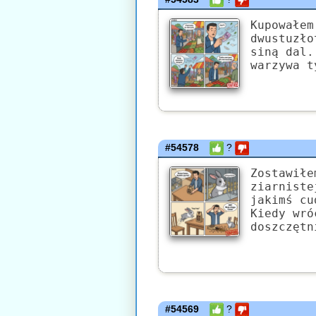
Kupowałem
dwustuzło
siną dal.
warzywa t
#54578
?
Zostawiłe
ziarniste
jakimś cu
Kiedy wró
doszczętn
#54569
?