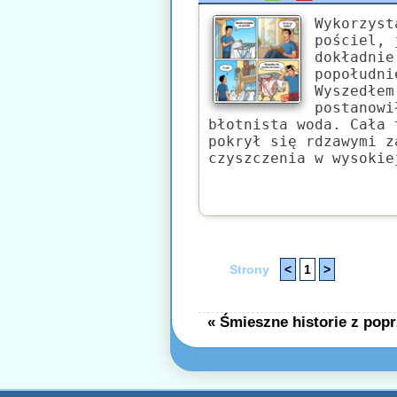
Wykorzyst
pościel, 
dokładnie
popołudni
Wyszedłem
postanowi
błotnista woda. Cała 
pokrył się rdzawymi z
czyszczenia w wysokie
Strony
<
1
>
« Śmieszne historie z popr