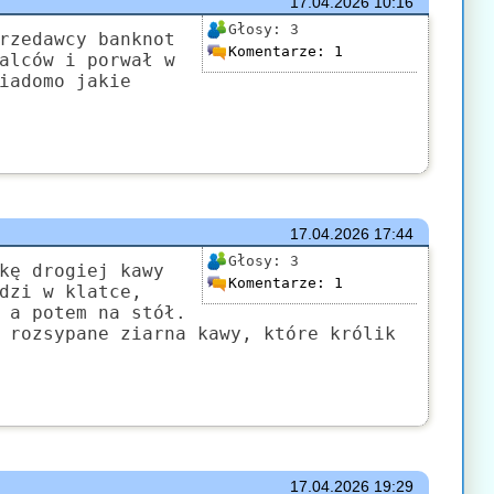
17.04.2026
10:16
Głosy:
3
rzedawcy banknot
Komentarze:
1
alców i porwał w
iadomo jakie
17.04.2026
17:44
Głosy:
3
kę drogiej kawy
Komentarze:
1
dzi w klatce,
 a potem na stół.
 rozsypane ziarna kawy, które królik
17.04.2026
19:29