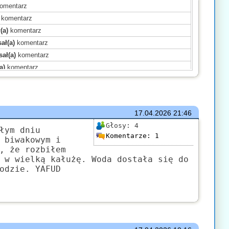
omentarz
komentarz
(a)
komentarz
ał(a)
komentarz
ał(a)
komentarz
a)
komentarz
a)
komentarz
)
komentarz
)
komentarz
17.04.2026
21:46
)
komentarz
Głosy:
4
)
komentarz
łym dniu
Komentarze:
1
 biwakowym i
ał(a)
komentarz
, że rozbiłem
ał(a)
komentarz
 w wielką kałużę. Woda dostała się do
komentarz
odzie. YAFUD
a)
komentarz