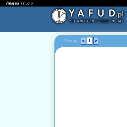
Witaj na Yafud.pl!
Strony
<
1
>