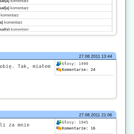
ał(a)
komentarz
ał(a)
komentarz
komentarz
a)
komentarz
sał(a)
komentarz
)
komentarz
omentarz
komentarz
27.08.2011
13:44
mentarz
Głosy:
1490
isał(a)
komentarz
obię. Tak, miałem
Komentarze:
24
entarz
(a)
komentarz
(a)
komentarz
(a)
komentarz
27.08.2011
21:06
Głosy:
1945
li za mnie
Komentarze:
16