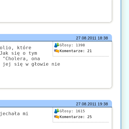
27.08.2011
18:38
Głosy:
1398
olio, które
Komentarze:
21
Jak się o tym
 "Cholera, ona
 jej się w głowie nie
27.08.2011
19:38
Głosy:
1615
jechała mi
Komentarze:
25