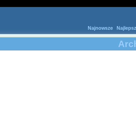
Najnowsze
Najleps
Arc