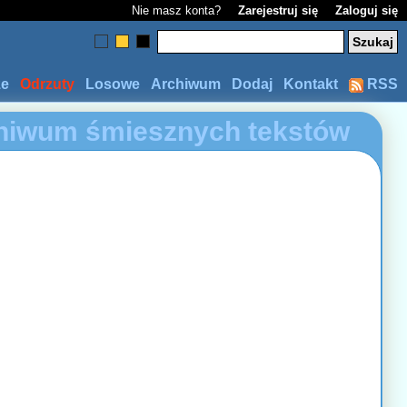
Nie masz konta?
Zarejestruj się
Zaloguj się
ze
Odrzuty
Losowe
Archiwum
Dodaj
Kontakt
RSS
hiwum śmiesznych tekstów