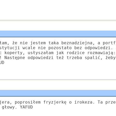
łam, że nie jestem taka beznadziejna, a portf
stytucji wcale nie pozostało bez odpowiedzi. 
c koperty, usłyszałam jak rodzice rozmawiają:
! Następne odpowiedzi też trzeba spalić, żeby
UD
jera, poprosiłem fryzjerkę o irokeza. Ta prze
 głowy. YAFUD