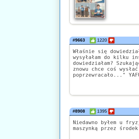
#9663
1220
Właśnie się dowiedzia
wysyłałam do kilku in
dowiedziałam? Szukają
znowu chce coś wysłać
poprzewracało..." YAF
#8908
1395
Niedawno byłem u fryz
maszynką przez środek