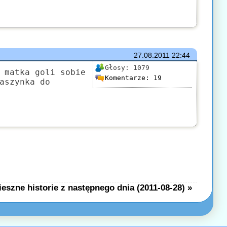
27.08.2011
22:44
Głosy:
1079
 matka goli sobie
Komentarze:
19
aszynka do
eszne historie z następnego dnia (2011-08-28) »