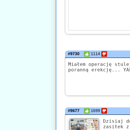
#9730
1114
Miałem operację stule
poranną erekcję... YA
#9677
1699
Dzisiaj d
zasiłek z