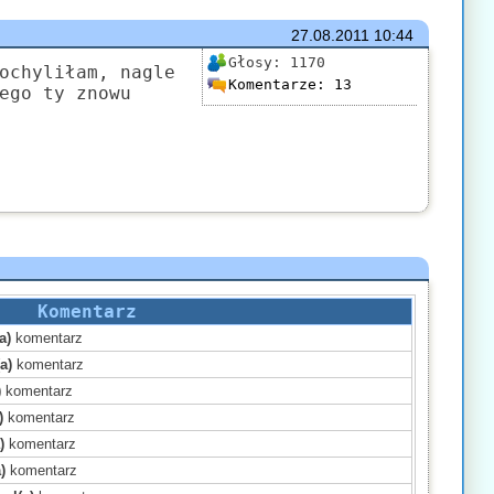
27.08.2011
10:44
Głosy:
1170
ochyliłam, nagle
Komentarze:
13
ego ty znowu
Komentarz
a)
komentarz
a)
komentarz
)
komentarz
)
komentarz
)
komentarz
)
komentarz