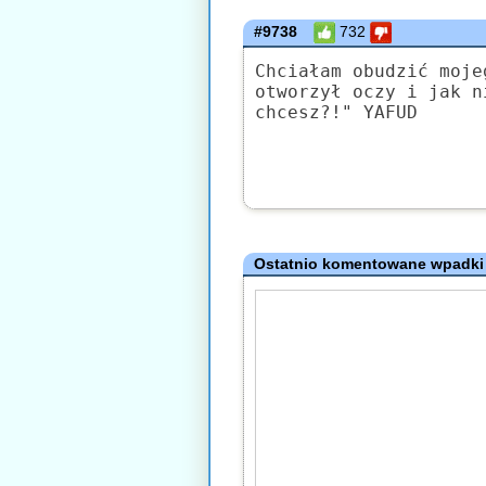
#9738
732
Chciałam obudzić moje
otworzył oczy i jak n
chcesz?!" YAFUD
Ostatnio komentowane wpadki