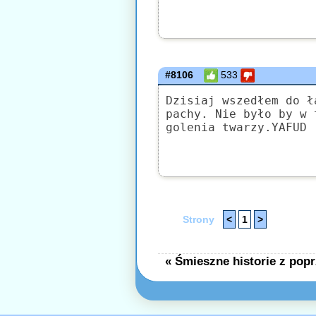
#8106
533
Dzisiaj wszedłem do ł
pachy. Nie było by w 
golenia twarzy.YAFUD
Strony
<
1
>
« Śmieszne historie z popr