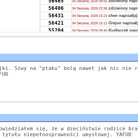
56465
zdziwiony
napis
05 Sierpnia, 2026 08:55
56406
zdziwiony
napis
04 Sierpnia, 2026 23:36
56431
chen
napisał(a)
04 Sierpnia, 2026 15:23
56421
Grejon
napisał(
04 Sierpnia, 2026 15:12
55704
Kudłaczek
napi
04 Sierpnia, 2026 09:46
378
Tunn
napisał(a
04 Sierpnia, 2026 07:24
56451
Ala
napisał(a)
k
04 Sierpnia, 2026 02:52
55704
Zyna
napisał(a)
04 Sierpnia, 2026 02:47
56406
S.
napisał(a)
ko
04 Sierpnia, 2026 01:20
56406
Dziewczyna
nap
jki. Szwy na "ptaku" bolą nawet jak nic nie r
04 Sierpnia, 2026 00:40
FUD
56451
S
napisał(a)
kom
03 Sierpnia, 2026 22:04
56431
Stabros
napisał
03 Sierpnia, 2026 21:50
56405
Stabros
napisał
03 Sierpnia, 2026 21:43
56406
Stabros
napisał
03 Sierpnia, 2026 21:38
owiedziałem się, że w dzeciństwie rodzice bra
 tytułu niepełnosprawności umysłowej. YAFUD