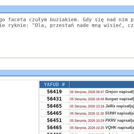
go faceta czułym buziakiem. Gdy się nad nim p
ie ryknie: "Ola, przestań nade mną wisieć, cz
YAFUD #
56419
Grejon
napisał(
06 Sierpnia, 2026 06:47
56431
kurgan
napisał(
05 Sierpnia, 2026 16:49
56465
JaWa
napisał(a
05 Sierpnia, 2026 13:18
56465
SUHH
napisał(a
05 Sierpnia, 2026 11:18
56451
PKRV
napisał(a
05 Sierpnia, 2026 10:29
56465
VQHK
napisał(a
05 Sierpnia, 2026 10:25