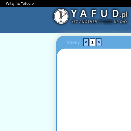
Witaj na Yafud.pl!
Strony
<
1
>