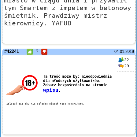
miasto w ciągu dnia i przywalił
tym Smartem z impetem w betonowy
śmietnik. Prawdziwy mistrz
kierownicy. YAFUD
#42241
?
04.01.2019
32
29