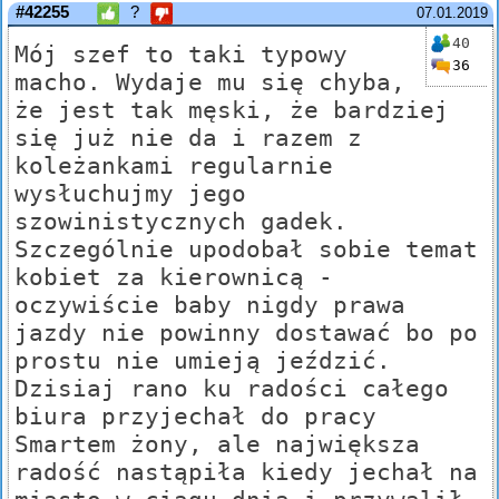
#42255
?
07.01.2019
40
Mój szef to taki typowy
36
macho. Wydaje mu się chyba,
że jest tak męski, że bardziej
się już nie da i razem z
koleżankami regularnie
wysłuchujmy jego
szowinistycznych gadek.
Szczególnie upodobał sobie temat
kobiet za kierownicą -
oczywiście baby nigdy prawa
jazdy nie powinny dostawać bo po
prostu nie umieją jeździć.
Dzisiaj rano ku radości całego
biura przyjechał do pracy
Smartem żony, ale największa
radość nastąpiła kiedy jechał na