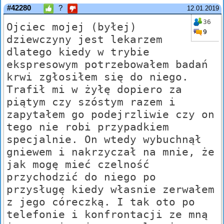
#42280
?
12.01.2019
36
Ojciec mojej (byłej)
9
dziewczyny jest lekarzem
dlatego kiedy w trybie
ekspresowym potrzebowałem badań
krwi zgłosiłem się do niego.
Trafił mi w żyłę dopiero za
piątym czy szóstym razem i
zapytałem go podejrzliwie czy on
tego nie robi przypadkiem
specjalnie. On wtedy wybuchnął
gniewem i nakrzyczał na mnie, że
jak mogę mieć czelność
przychodzić do niego po
przysługę kiedy własnie zerwałem
z jego córeczką. I tak oto po
telefonie i konfrontacji ze mną