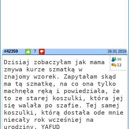
#42359
?
26.01.2019
36
Dzisiaj zobaczyłam jak mama
12
zmywa kurze szmatką w
znajomy wzorek. Zapytałam skąd
ma tą szmatkę, na co ona tylko
machnęła ręką i powiedziała, że
to ze starej koszulki, która jej
się walała po szafie. Tej samej
koszulki, którą dostała ode mnie
niecały rok wcześniej na
urodziny. YAFUD