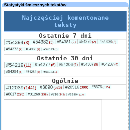
Statystyki śmiesznych tekstów
Najczęściej komentowane
teksty
Ostatnie 7 dni
#54394
#54382
#54381
#54379
#54308
(3)
(3)
(2)
(2)
(2)
#54373
#54368
(2)
#54313
(2)
(1)
Ostatnie 30 dni
#54219
#54277
#54206
#54307
#54237
(11)
(6)
(6)
(5)
(4)
#54254
#54264
(4)
#54223
(4)
(4)
Ogólnie
#12039
#3890
#20916
#8676
(1441)
(526)
(399)
(315)
#8617
#31269
(293)
#716
(258)
#32804
(243)
(216)