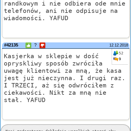
randkowym i nie odbiera ode mnie
telefonów, ani nie odpisuje na
wiadomości. YAFUD
#42135
?
12.12.2018
52
Kasjerka w sklepie w dość
9
opryskliwy sposób zwróciła
uwagę klientowi za mną, że kasa
jest już nieczynna. I drugi raz.
I TRZECI, aż się odwróciłem z
ciekawości. Nikt za mną nie
stał. YAFUD