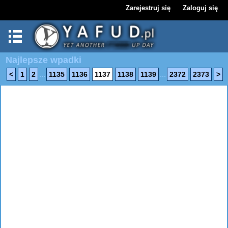
Zarejestruj się
Zaloguj się
Najlepsze wpadki
...
...
<
1
2
1135
1136
1137
1138
1139
2372
2373
>