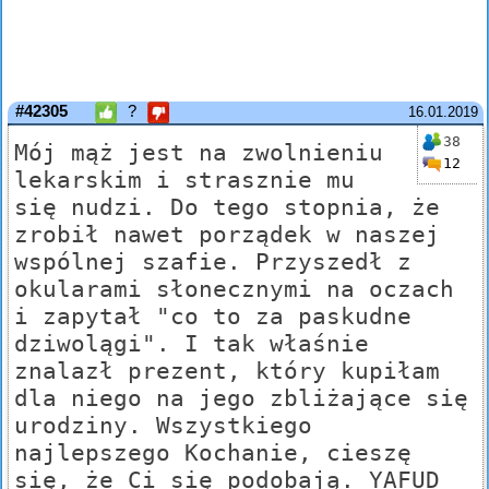
#42305
?
16.01.2019
38
Mój mąż jest na zwolnieniu
12
lekarskim i strasznie mu
się nudzi. Do tego stopnia, że
zrobił nawet porządek w naszej
wspólnej szafie. Przyszedł z
okularami słonecznymi na oczach
i zapytał "co to za paskudne
dziwolągi". I tak właśnie
znalazł prezent, który kupiłam
dla niego na jego zbliżające się
urodziny. Wszystkiego
najlepszego Kochanie, cieszę
się, że Ci się podobają. YAFUD