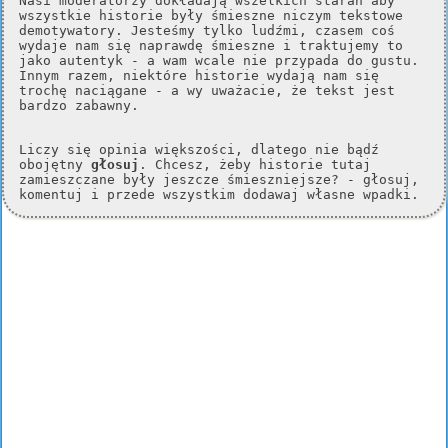
Nasi moderatorzy dokładają wszelkich starań aby
wszystkie historie były śmieszne niczym tekstowe
demotywatory. Jesteśmy tylko ludźmi, czasem coś
wydaje nam się naprawdę śmieszne i traktujemy to
jako autentyk - a wam wcale nie przypada do gustu.
Innym razem, niektóre historie wydają nam się
trochę naciągane - a wy uważacie, że tekst jest
bardzo zabawny.
Liczy się opinia większości, dlatego nie bądź
obojętny
głosuj
. Chcesz, żeby historie tutaj
zamieszczane były jeszcze śmieszniejsze? - głosuj,
komentuj i przede wszystkim dodawaj własne wpadki.