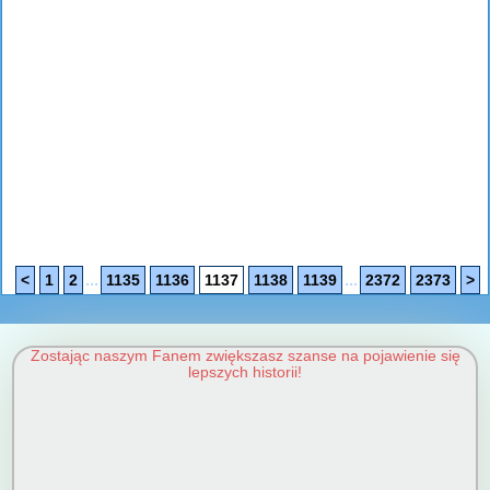
...
...
<
1
2
1135
1136
1137
1138
1139
2372
2373
>
Zostając naszym Fanem zwiększasz szanse na pojawienie się
lepszych historii!