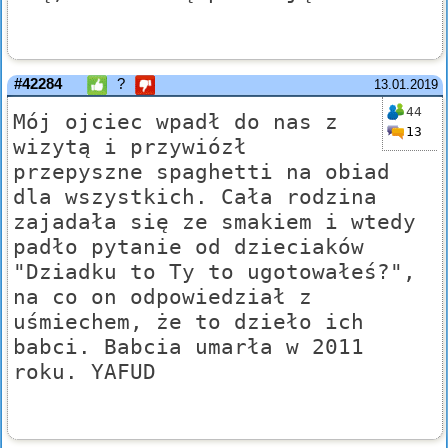
#42284
?
13.01.2019
44
Mój ojciec wpadł do nas z
13
wizytą i przywiózł
przepyszne spaghetti na obiad
dla wszystkich. Cała rodzina
zajadała się ze smakiem i wtedy
padło pytanie od dzieciaków
"Dziadku to Ty to ugotowałeś?",
na co on odpowiedział z
uśmiechem, że to dzieło ich
babci. Babcia umarła w 2011
roku. YAFUD