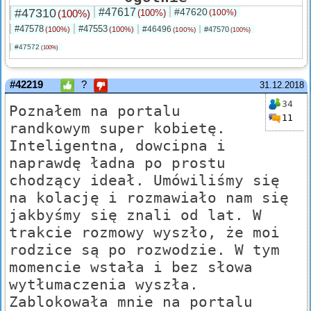
#47310
#47617
#47620
(100%)
(100%)
(100%)
#47578
#47553
#46496
(100%)
(100%)
#47570
(100%)
(100%)
#47572
(100%)
#42219
?
31.12.2018
34
Poznałem na portalu
11
randkowym super kobietę.
Inteligentna, dowcipna i
naprawdę ładna po prostu
chodzący ideał. Umówiliśmy się
na kolację i rozmawiało nam się
jakbyśmy się znali od lat. W
trakcie rozmowy wyszło, że moi
rodzice są po rozwodzie. W tym
momencie wstała i bez słowa
wytłumaczenia wyszła.
Zablokowała mnie na portalu