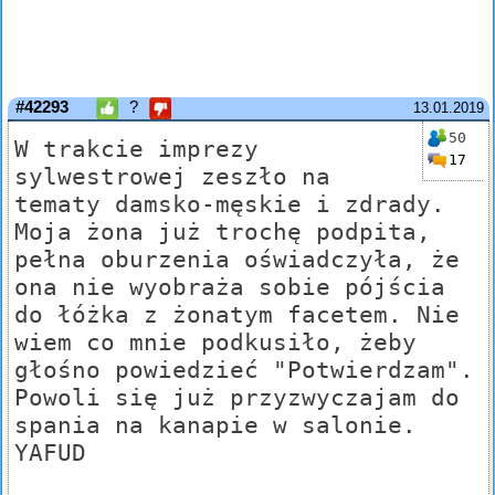
#42293
?
13.01.2019
50
W trakcie imprezy
17
sylwestrowej zeszło na
tematy damsko-męskie i zdrady.
Moja żona już trochę podpita,
pełna oburzenia oświadczyła, że
ona nie wyobraża sobie pójścia
do łóżka z żonatym facetem. Nie
wiem co mnie podkusiło, żeby
głośno powiedzieć "Potwierdzam".
Powoli się już przyzwyczajam do
spania na kanapie w salonie.
YAFUD