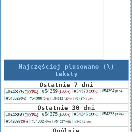
Najczęściej plusowane (%)
teksty
Ostatnie 7 dni
#54375
#54359
#54373
#54394
(100%)
(100%)
(33%)
(0%)
#54382
#54388
(0%)
#54312
(0%)
#54374
(-20%)
(-33%)
Ostatnie 30 dni
#54359
#54375
#54246
#54373
(100%)
(100%)
(33%)
(33%)
#54209
#54302
(33%)
#54327
(0%)
#54241
(0%)
(0%)
Ogólnie