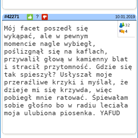
#42271
?
10.01.2019
32
Mój facet poszedł się
4
wykąpać, ale w pewnym
momencie nagle wybiegł,
poślizgnął się na kaflach,
przywalił głową w kamienny blat
i stracił przytomność. Gdzie się
tak spieszył? Usłyszał moje
przeraźliwe krzyki i myślał, że
dzieje mi się krzywda, więc
pobiegł mnie ratować. Śpiewałam
sobie głośno bo w radiu leciała
moja ulubiona piosenka. YAFUD