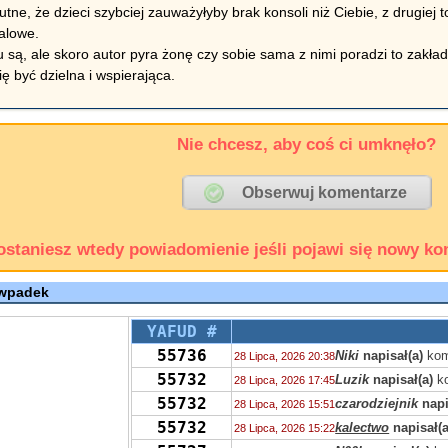
utne, że dzieci szybciej zauważyłyby brak konsoli niż Ciebie, z drugiej to
alowe.
u są, ale skoro autor pyra żonę czy sobie sama z nimi poradzi to zakła
ię być dzielna i wspierająca.
Nie chcesz, aby coś ci umknęło?
ostaniesz wtedy powiadomienie jeśli pojawi się nowy ko
 wpadek
YAFUD #
55736
Niki
napisał(a)
kom
28 Lipca, 2026 20:38
55732
Luzik
napisał(a)
ko
28 Lipca, 2026 17:45
55732
czarodziejnik
napi
28 Lipca, 2026 15:51
55732
kalectwo
napisał(a
28 Lipca, 2026 15:22