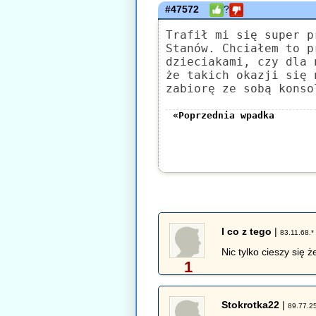
#47572
?
Trafił mi się super p
Stanów. Chciałem to p
dzieciakami, czy dla 
że takich okazji się 
zabiorę ze sobą konso
«Poprzednia wpadka
I co z tego
|
83.11.68.*
Nic tylko cieszy się 
1
Stokrotka22
|
89.77.2