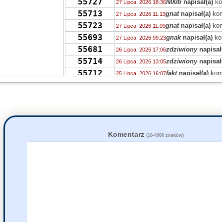
55727
N00b
napisał(a)
ko
27 Lipca, 2026 18:36
55713
gnat
napisał(a)
kom
27 Lipca, 2026 11:13
55723
gnat
napisał(a)
kom
27 Lipca, 2026 11:09
55693
gnak
napisał(a)
ko
27 Lipca, 2026 09:23
55681
zdziwiony
napisał
26 Lipca, 2026 17:06
55714
zdziwiony
napisał
26 Lipca, 2026 13:05
55712
fakt
napisał(a)
kom
25 Lipca, 2026 16:07
55674
zdziwiony
napisał
24 Lipca, 2026 22:11
55697
zdziwiony
napisał
24 Lipca, 2026 22:03
55686
fakt
napisał(a)
kom
24 Lipca, 2026 10:01
55686
zdziwiony
napisał
24 Lipca, 2026 09:55
55678
KRPH
napisał(a)
k
23 Lipca, 2026 05:31
Komentarz
(10-4000 znaków)
55668
Tunn
napisał(a)
ko
22 Lipca, 2026 22:58
55678
pazb
napisał(a)
ko
22 Lipca, 2026 17:38
55651
Dhdvdh
napisał(a)
22 Lipca, 2026 12:15
55667
Grejon
napisał(a)
22 Lipca, 2026 02:45