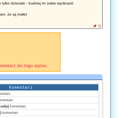
 tylko dzieciaki - trudniej im sobie wyobrazić
dam, że są małe)
mentarz do tego wpisu.
Komentarz
entarz
mentarz
sał(a)
komentarz
)
komentarz