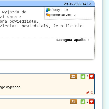
29.05.2022
14:53
Głosy:
19
 wyjazdu do
Komentarze:
2
zi sama z
ona powiedziała,
zieciaki powiedziały, że o ile nie
Następna wpadka »
2
mogę wyjechać.
1