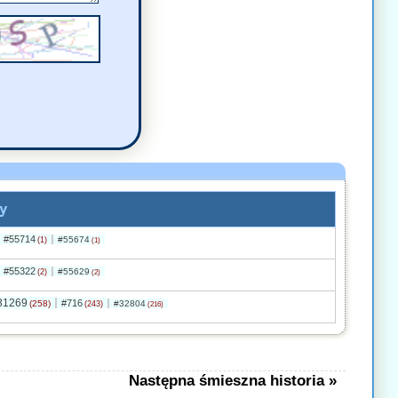
y
#55714
#55674
(1)
(1)
#55322
#55629
(2)
(2)
31269
#716
(258)
#32804
(243)
(216)
Następna śmieszna historia »