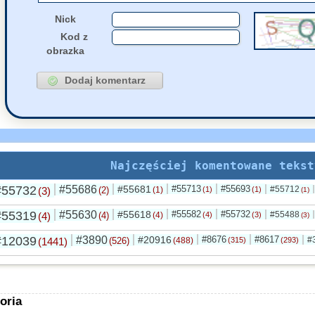
Nick
Kod z
obrazka
Najczęściej komentowane tekst
#55732
#55686
#55681
#55713
#55693
#55712
(3)
(2)
(1)
(1)
(1)
(1)
#55319
#55630
#55618
#55582
#55732
#55488
(4)
(4)
(4)
(4)
(3)
(3)
#12039
#3890
#20916
#8676
#8617
#
(1441)
(526)
(488)
(315)
(293)
oria