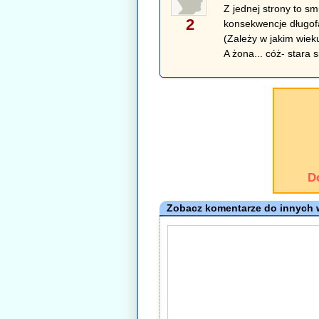
Z jednej strony to sm
2
konsekwencje długof
(Zależy w jakim wiek
A żona... cóż- stara s
D
Zobacz komentarze do innych