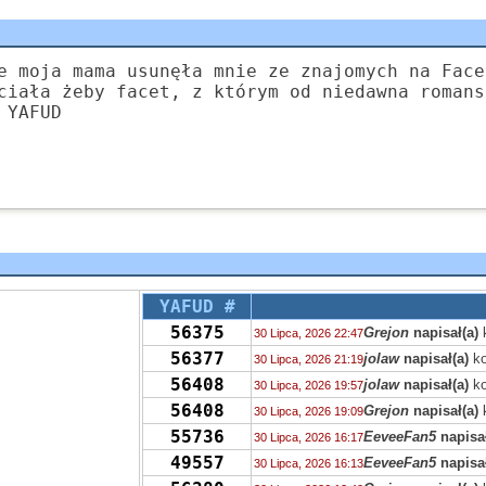
e moja mama usunęła mnie ze znajomych na Face
ciała żeby facet, z którym od niedawna romans
 YAFUD
YAFUD #
56375
Grejon
napisał(a)
30 Lipca, 2026 22:47
56377
jolaw
napisał(a)
ko
30 Lipca, 2026 21:19
56408
jolaw
napisał(a)
ko
30 Lipca, 2026 19:57
56408
Grejon
napisał(a)
30 Lipca, 2026 19:09
55736
EeveeFan5
napisał
30 Lipca, 2026 16:17
49557
EeveeFan5
napisał
30 Lipca, 2026 16:13