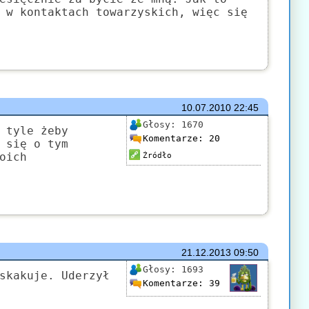
 w kontaktach towarzyskich, więc się
10.07.2010
22:45
Głosy:
1670
 tyle żeby
Komentarze:
20
 się o tym
oich
Źródło
21.12.2013
09:50
Głosy:
1693
skakuje. Uderzył
Komentarze:
39