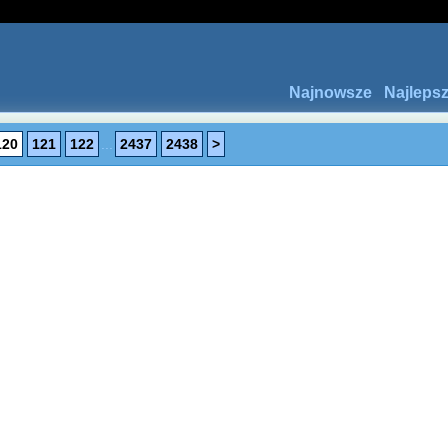
Najnowsze
Najleps
120
121
122
...
2437
2438
>