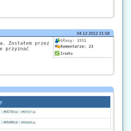
04.12.2012
21:58
Głosy:
1551
a. Zostałem przez
Komentarze:
23
e przyznać
Źródło
y
#55730
#55727
(1)
(1)
#55488
#55629
(3)
(2)