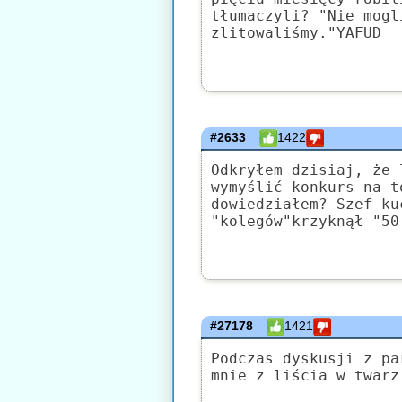
tłumaczyli? "Nie mogl
zlitowaliśmy."YAFUD
#2633
1422
Odkryłem dzisiaj, że 
wymyślić konkurs na t
dowiedziałem? Szef ku
"kolegów"krzyknął "50
#27178
1421
Podczas dyskusji z pa
mnie z liścia w twarz