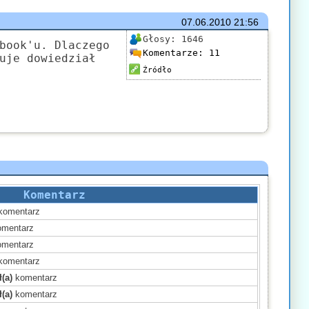
07.06.2010
21:56
Głosy:
1646
book'u. Dlaczego
Komentarze:
11
uje dowiedział
Źródło
Komentarz
komentarz
mentarz
mentarz
komentarz
(a)
komentarz
(a)
komentarz