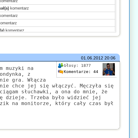
komentarz
ał(a)
komentarz
komentarz
omentarz
(a)
komentarz
komentarz
komentarz
omentarz
01.06.2012
20:06
sał(a)
komentarz
Głosy:
1877
entarz
m muzyki na
Komentarze:
44
ondynka, z
mentarz
nie gra. Włącza
sał(a)
komentarz
nie chce jej się włączyć. Męczyła się
)
komentarz
ciągam słuchawki, a ona do mnie, że
ę dzieje. Trzeba było widzieć jej
mentarz
zik na monitorze, który cały czas był