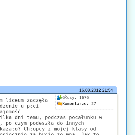
16.09.2012
21:54
Głosy:
1676
m liceum zaczęła
Komentarze:
27
dzenie u płci
ajomość
ilka dni temu, podczas pocałunku w
, po czym podeszła do innych
kazało? Chłopcy z mojej klasy od
esięcznie za bycie ze mną. Jak to