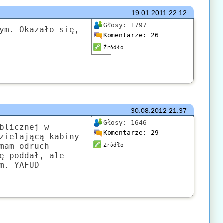
19.01.2011
22:12
Głosy:
1797
ym. Okazało się,
Komentarze:
26
Źródło
30.08.2012
21:37
Głosy:
1646
blicznej w
Komentarze:
29
zielającą kabiny
mam odruch
Źródło
ę poddał, ale
m. YAFUD