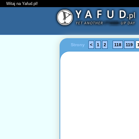
Witaj na Yafud.pl!
Strony
<
1
2
...
118
119