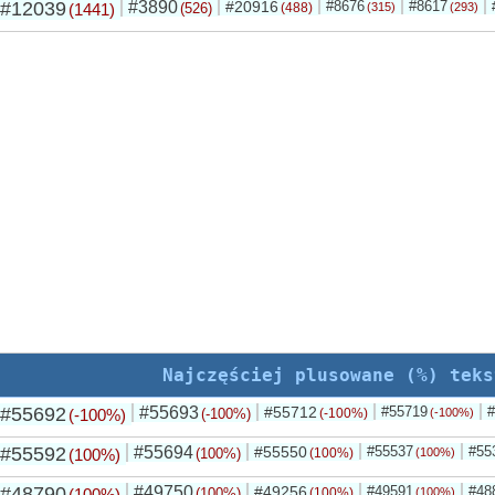
#12039
#3890
#20916
#8676
#8617
(1441)
(526)
(488)
(315)
(293)
Najczęściej plusowane (%) teks
#55692
#55693
#55712
#55719
#
(-100%)
(-100%)
(-100%)
(-100%)
#55592
#55694
#55550
#55537
#55
(100%)
(100%)
(100%)
(100%)
#48790
#49750
#49256
#49591
#48
(100%)
(100%)
(100%)
(100%)