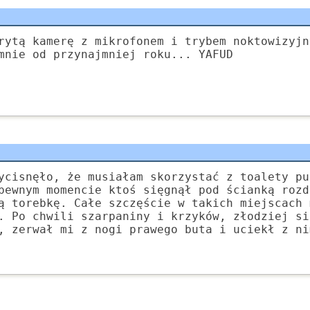
rytą kamerę z mikrofonem i trybem noktowizyjn
mnie od przynajmniej roku... YAFUD
ycisnęło, że musiałam skorzystać z toalety pu
pewnym momencie ktoś sięgnął pod ścianką rozd
ą torebkę. Całe szczęście w takich miejscach 
. Po chwili szarpaniny i krzyków, złodziej si
, zerwał mi z nogi prawego buta i uciekł z ni