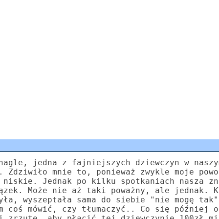
nagle, jedna z fajniejszych dziewczyn w naszy
. Zdziwiło mnie to, ponieważ zwykle moje powo
 niskie. Jednak po kilku spotkaniach nasza zn
ązek. Może nie aż taki poważny, ale jednak. K
yła, wyszeptała sama do siebie "nie mogę tak"
m coś mówić, czy tłumaczyć.. Co się później o
i zrzutę, aby płacić tej dziewczynie 100zł mi