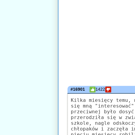
#16901
1422
Kilka miesięcy temu, 
się mną "interesować"
przeciwnej było dosyć
przerodziła się w zwi
szkole, nagle odskocz
chłopaków i zaczęła i
pięciu miesięcy robil