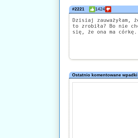
#2221
1424
Dzisiaj zauważyłam, ż
to zrobiła? Bo nie ch
się, że ona ma córkę.
Ostatnio komentowane wpadki