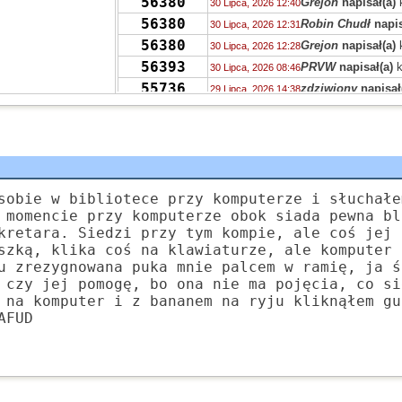
56380
Grejon
napisał(a)
30 Lipca, 2026 12:40
56380
Robin Chudł
napis
30 Lipca, 2026 12:31
56380
Grejon
napisał(a)
30 Lipca, 2026 12:28
56393
PRVW
napisał(a)
k
30 Lipca, 2026 08:46
55736
zdziwiony
napisał
29 Lipca, 2026 14:38
55730
Drag0n
napisał(a)
29 Lipca, 2026 14:03
55713
Drag0n
napisał(a)
29 Lipca, 2026 13:59
55723
QTWU
napisał(a)
k
29 Lipca, 2026 12:13
56386
num num cat
napi
29 Lipca, 2026 10:27
55736
Niki
napisał(a)
kom
sobie w bibliotece przy komputerze i słuchałe
28 Lipca, 2026 20:38
 momencie przy komputerze obok siada pewna bl
55732
Luzik
napisał(a)
ko
28 Lipca, 2026 17:45
kretara. Siedzi przy tym kompie, ale coś jej 
55732
czarodziejnik
napi
28 Lipca, 2026 15:51
szką, klika coś na klawiaturze, ale komputer 
55732
kalectwo
napisał(a
28 Lipca, 2026 15:22
u zrezygnowana puka mnie palcem w ramię, ja ś
55727
 czy jej pomogę, bo ona nie ma pojęcia, co si
N00b
napisał(a)
ko
27 Lipca, 2026 18:36
 na komputer i z bananem na ryju kliknąłem gu
AFUD