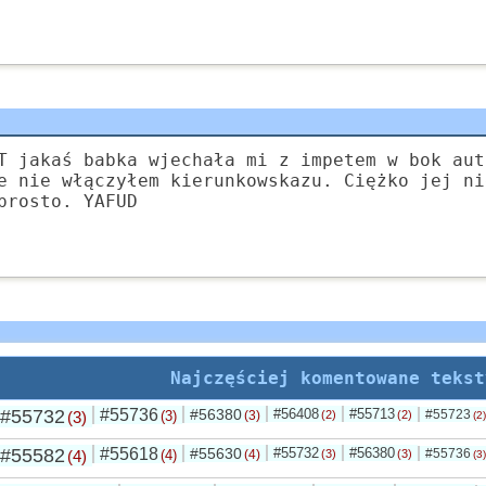
T jakaś babka wjechała mi z impetem w bok aut
e nie włączyłem kierunkowskazu. Ciężko jej ni
prosto. YAFUD
Najczęściej komentowane tekst
#55732
#55736
#56380
#56408
#55713
#55723
(3)
(3)
(3)
(2)
(2)
(2)
#55582
#55618
#55630
#55732
#56380
#55736
(4)
(4)
(4)
(3)
(3)
(3)