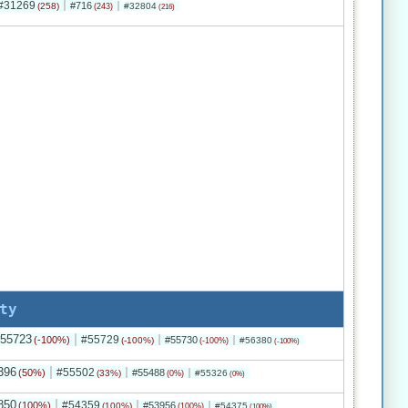
#31269
#716
(258)
#32804
(243)
(216)
ty
55723
#55729
(-100%)
#55730
(-100%)
#56380
(-100%)
(-100%)
396
#55502
(50%)
#55488
(33%)
#55326
(0%)
(0%)
850
#54359
(100%)
#53956
(100%)
#54375
(100%)
(100%)