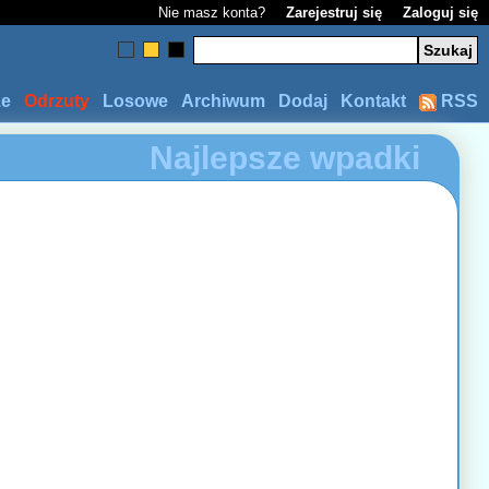
Nie masz konta?
Zarejestruj się
Zaloguj się
ze
Odrzuty
Losowe
Archiwum
Dodaj
Kontakt
RSS
Najlepsze wpadki