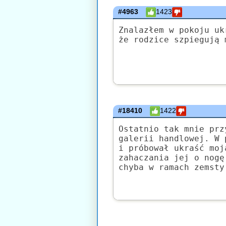
#4963
1423
Znalazłem w pokoju uk
że rodzice szpiegują 
#18410
1422
Ostatnio tak mnie prz
galerii handlowej. W 
i próbował ukraść moj
zahaczania jej o nogę
chyba w ramach zemsty