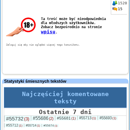
1520
15
Statystyki śmiesznych tekstów
Najczęściej komentowane
teksty
Ostatnie 7 dni
#55732
#55686
#55681
#55713
#55693
(3)
(2)
(1)
(1)
(1)
#55712
#55714
(1)
#55674
(1)
(1)