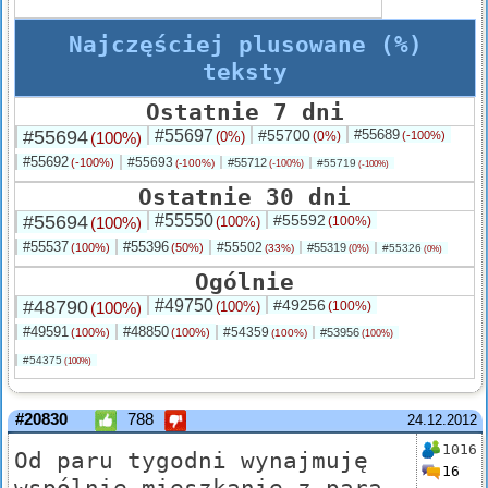
Najczęściej plusowane (%)
teksty
Ostatnie 7 dni
#55694
#55697
#55700
#55689
(100%)
(0%)
(0%)
(-100%)
#55692
#55693
(-100%)
#55712
(-100%)
#55719
(-100%)
(-100%)
Ostatnie 30 dni
#55694
#55550
#55592
(100%)
(100%)
(100%)
#55537
#55396
#55502
(100%)
(50%)
#55319
(33%)
#55326
(0%)
(0%)
Ogólnie
#48790
#49750
#49256
(100%)
(100%)
(100%)
#49591
#48850
#54359
(100%)
(100%)
#53956
(100%)
(100%)
#54375
(100%)
#20830
788
24.12.2012
1016
Od paru tygodni wynajmuję
16
wspólnie mieszkanie z parą