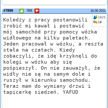
#7899
789
16.06.2011
1025
Koledzy z pracy postanowili
18
zrobić mi kawał i postawić
mój samochód przy pomocy wózka
widłowego na kilku paletach.
Jeden pracował w wózku, a reszta
stała na czatach. Kiedy
zobaczyli, że idę krzyknęli do
kolegi w wózku aby się
pośpieszył. On nie zauważył, że
widły nie są na samym dole i
ruszył w kierunku samochodu.
Teraz mam do wymiany drzwi i
tapicerkę siedzeń. YAFUD