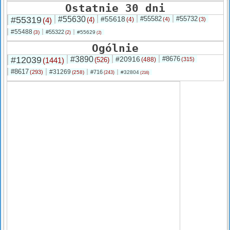
Ostatnie 30 dni
#55319
#55630
#55618
#55582
#55732
(4)
(4)
(4)
(4)
(3)
#55488
#55322
(3)
#55629
(2)
(2)
Ogólnie
#12039
#3890
#20916
#8676
(1441)
(526)
(488)
(315)
#8617
#31269
(293)
#716
(258)
#32804
(243)
(216)