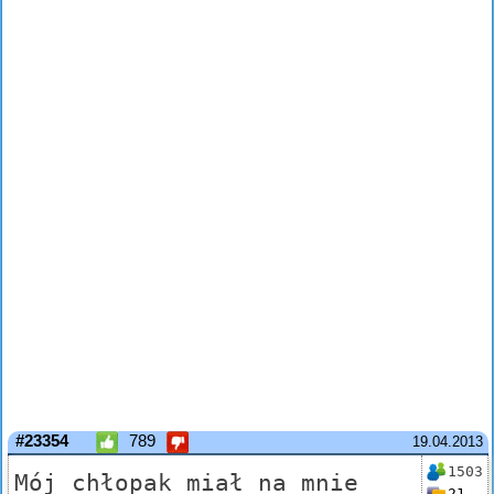
#23354
789
19.04.2013
1503
Mój chłopak miał na mnie
21