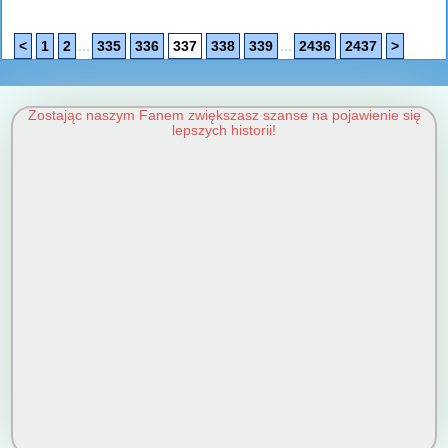
...
...
<
1
2
335
336
337
338
339
2436
2437
>
Zostając naszym Fanem zwiększasz szanse na pojawienie się
lepszych historii!