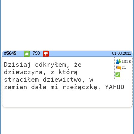
#5645
790
01.03.2011
1358
Dzisiaj odkryłem, że
21
dziewczyna, z którą
straciłem dziewictwo, w
zamian dała mi rzeżączkę. YAFUD