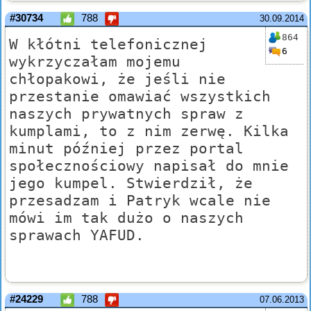
#30734
788
30.09.2014
864
W kłótni telefonicznej
6
wykrzyczałam mojemu
chłopakowi, że jeśli nie
przestanie omawiać wszystkich
naszych prywatnych spraw z
kumplami, to z nim zerwę. Kilka
minut później przez portal
społecznościowy napisał do mnie
jego kumpel. Stwierdził, że
przesadzam i Patryk wcale nie
mówi im tak dużo o naszych
sprawach YAFUD.
#24229
788
07.06.2013