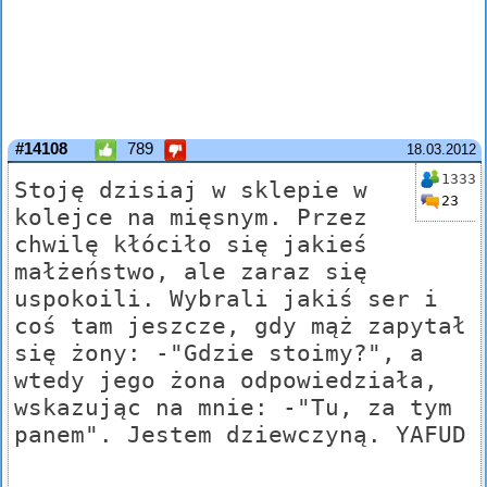
#14108
789
18.03.2012
1333
Stoję dzisiaj w sklepie w
23
kolejce na mięsnym. Przez
chwilę kłóciło się jakieś
małżeństwo, ale zaraz się
uspokoili. Wybrali jakiś ser i
coś tam jeszcze, gdy mąż zapytał
się żony: -"Gdzie stoimy?", a
wtedy jego żona odpowiedziała,
wskazując na mnie: -"Tu, za tym
panem". Jestem dziewczyną. YAFUD