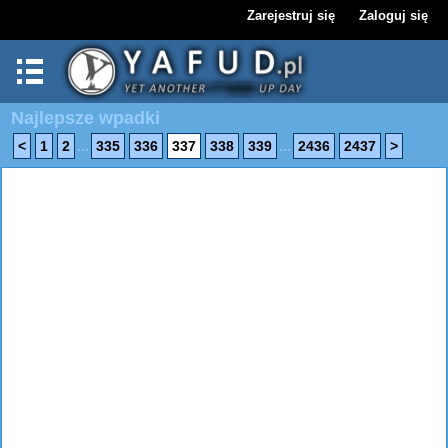
Zarejestruj się
Zaloguj się
Najlepsze wpadki
...
...
<
1
2
335
336
337
338
339
2436
2437
>