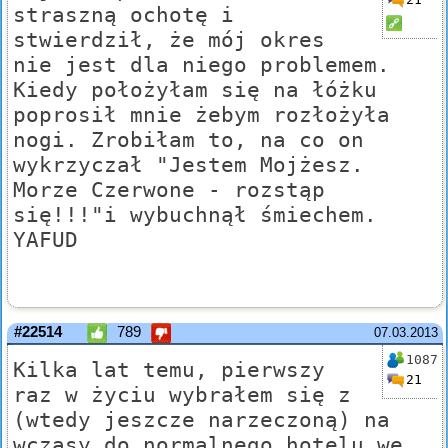
straszną ochotę i
stwierdził, że mój okres
nie jest dla niego problemem.
Kiedy położyłam się na łóżku
poprosił mnie żebym rozłożyła
nogi. Zrobiłam to, na co on
wykrzyczał "Jestem Mojżesz.
Morze Czerwone - rozstąp
się!!!"i wybuchnął śmiechem.
YAFUD
#22514
789
07.03.2013
1087
Kilka lat temu, pierwszy
21
raz w życiu wybrałem się z
(wtedy jeszcze narzeczoną) na
wczasy do normalnego hotelu we