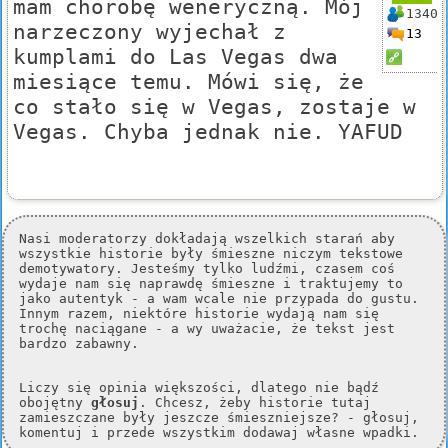
mam chorobę weneryczną. Mój
1340
narzeczony wyjechał z
13
kumplami do Las Vegas dwa
miesiące temu. Mówi się, że
co stało się w Vegas, zostaje w
Vegas. Chyba jednak nie. YAFUD
Nasi moderatorzy dokładają wszelkich starań aby
wszystkie historie były śmieszne niczym tekstowe
demotywatory. Jesteśmy tylko ludźmi, czasem coś
wydaje nam się naprawdę śmieszne i traktujemy to
jako autentyk - a wam wcale nie przypada do gustu.
Innym razem, niektóre historie wydają nam się
trochę naciągane - a wy uważacie, że tekst jest
bardzo zabawny.
Liczy się opinia większości, dlatego nie bądź
obojętny
głosuj
. Chcesz, żeby historie tutaj
zamieszczane były jeszcze śmieszniejsze? - głosuj,
komentuj i przede wszystkim dodawaj własne wpadki.