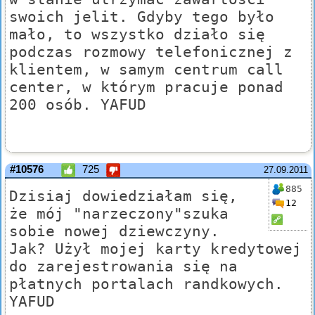
swoich jelit. Gdyby tego było
mało, to wszystko działo się
podczas rozmowy telefonicznej z
klientem, w samym centrum call
center, w którym pracuje ponad
200 osób. YAFUD
#10576
725
27.09.2011
885
Dzisiaj dowiedziałam się,
12
że mój "narzeczony"szuka
sobie nowej dziewczyny.
Jak? Użył mojej karty kredytowej
do zarejestrowania się na
płatnych portalach randkowych.
YAFUD