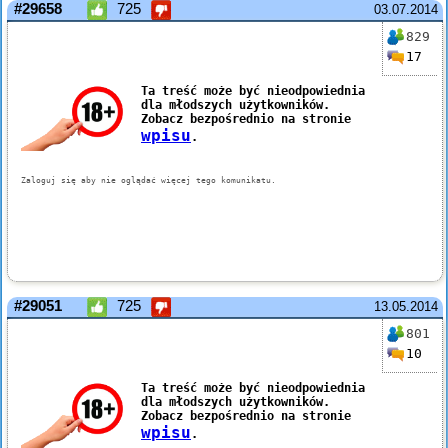
#29658
725
03.07.2014
829
17
#29051
725
13.05.2014
801
10