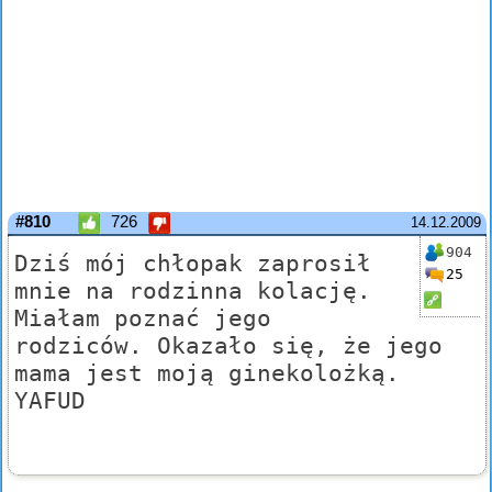
#810
726
14.12.2009
904
Dziś mój chłopak zaprosił
25
mnie na rodzinna kolację.
Miałam poznać jego
rodziców. Okazało się, że jego
mama jest moją ginekolożką.
YAFUD