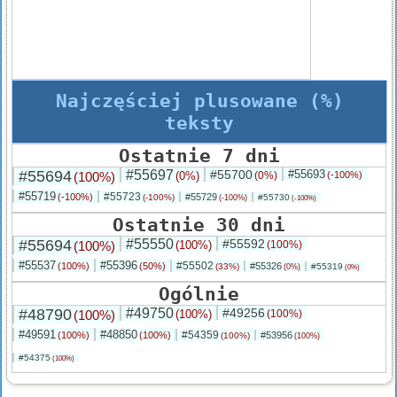
Najczęściej plusowane (%)
teksty
Ostatnie 7 dni
#55694
#55697
#55700
#55693
(100%)
(0%)
(0%)
(-100%)
#55719
#55723
(-100%)
#55729
(-100%)
#55730
(-100%)
(-100%)
Ostatnie 30 dni
#55694
#55550
#55592
(100%)
(100%)
(100%)
#55537
#55396
#55502
(100%)
(50%)
#55326
(33%)
#55319
(0%)
(0%)
Ogólnie
#48790
#49750
#49256
(100%)
(100%)
(100%)
#49591
#48850
#54359
(100%)
(100%)
#53956
(100%)
(100%)
#54375
(100%)