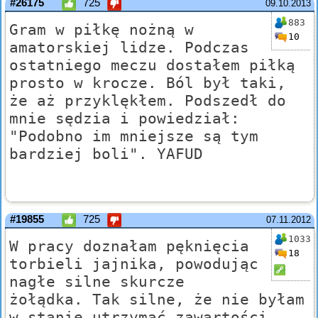
#26175
725
09.10.2013
883
Gram w piłkę nożną w
10
amatorskiej lidze. Podczas
ostatniego meczu dostałem piłką
prosto w krocze. Ból był taki,
że aż przyklękłem. Podszedł do
mnie sędzia i powiedział:
"Podobno im mniejsze są tym
bardziej boli". YAFUD
#19855
725
07.11.2012
1033
W pracy doznałam pęknięcia
18
torbieli jajnika, powodując
nagłe silne skurcze
żołądka. Tak silne, że nie byłam
w stanie utrzymać zawartości