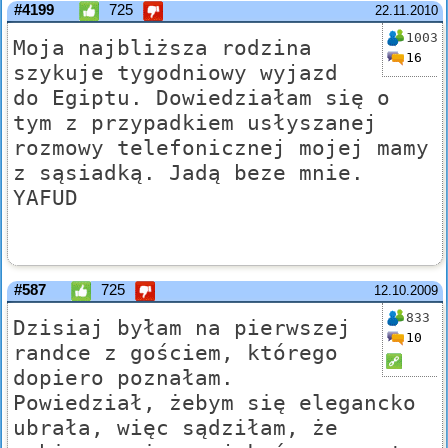
#4199
725
22.11.2010
1003
Moja najbliższa rodzina
16
szykuje tygodniowy wyjazd
do Egiptu. Dowiedziałam się o
tym z przypadkiem usłyszanej
rozmowy telefonicznej mojej mamy
z sąsiadką. Jadą beze mnie.
YAFUD
#587
725
12.10.2009
833
Dzisiaj byłam na pierwszej
10
randce z gościem, którego
dopiero poznałam.
Powiedział, żebym się elegancko
ubrała, więc sądziłam, że