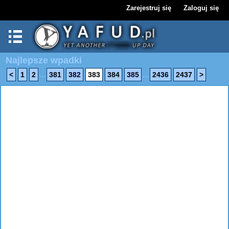
Zarejestruj się
Zaloguj się
Najlepsze wpadki
...
...
<
1
2
381
382
383
384
385
2436
2437
>