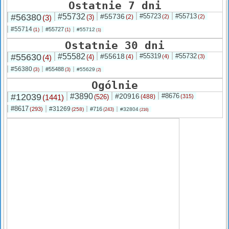
Ostatnie 7 dni
#56380
#55732
#55736
#55723
#55713
(3)
(3)
(2)
(2)
(2)
#55714
#55727
(1)
#55712
(1)
(1)
Ostatnie 30 dni
#55630
#55582
#55618
#55319
#55732
(4)
(4)
(4)
(4)
(3)
#56380
#55488
(3)
#55629
(3)
(2)
Ogólnie
#12039
#3890
#20916
#8676
(1441)
(526)
(488)
(315)
#8617
#31269
(293)
#716
(258)
#32804
(243)
(216)