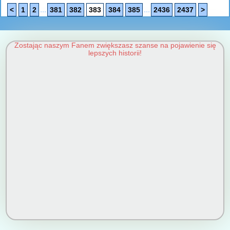
...
...
<
1
2
381
382
383
384
385
2436
2437
>
Zostając naszym Fanem zwiększasz szanse na pojawienie się
lepszych historii!