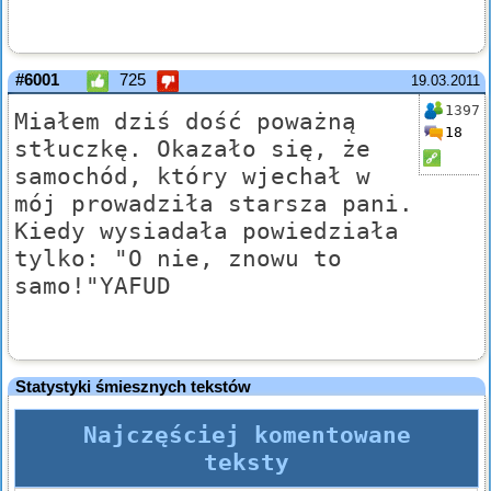
#6001
725
19.03.2011
1397
Miałem dziś dość poważną
18
stłuczkę. Okazało się, że
samochód, który wjechał w
mój prowadziła starsza pani.
Kiedy wysiadała powiedziała
tylko: "O nie, znowu to
samo!"YAFUD
Statystyki śmiesznych tekstów
Najczęściej komentowane
teksty