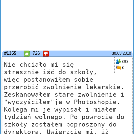
#1355
726
30.03.2010
898
Nie chciało mi się
8
strasznie iść do szkoły,
więc postanowiłem sobie
przerobić zwolnienie lekarskie.
Zeskanowałem stare zwolnienie i
"wyczyściłem"je w Photoshopie.
Kolega mi je wypisał i miałem
tydzień wolnego. Po powrocie do
szkoły zostałem poproszony do
dyrektora. Uwierzcie mi, iż