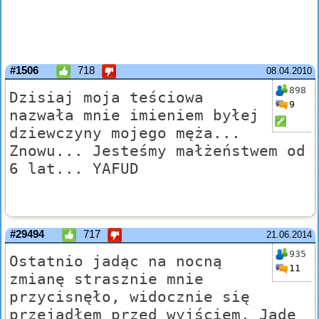
#1506
718
08.04.2010
898
Dzisiaj moja teściowa
9
nazwała mnie imieniem byłej
dziewczyny mojego męża...
Znowu... Jesteśmy małżeństwem od
6 lat... YAFUD
#29494
717
21.06.2014
935
Ostatnio jadąc na nocną
11
zmianę strasznie mnie
przycisnęło, widocznie się
przejadłem przed wyjściem. Jadę