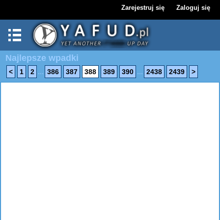
Zarejestruj się
Zaloguj się
Najlepsze wpadki
...
...
<
1
2
386
387
388
389
390
2438
2439
>