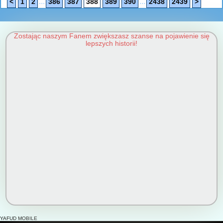
...
...
<
1
2
386
387
388
389
390
2438
2439
>
Zostając naszym Fanem zwiększasz szanse na pojawienie się
lepszych historii!
YAFUD MOBILE