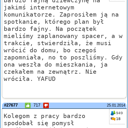
bardzo fajną dziewczynę na
jakimś internetowym
komunikatorze. Zaprosiłem ją na
spotkanie, którego plan był
bardzo fajny. Na początek
mieliśmy zaplanowany spacer, a w
trakcie, stwierdziła, że musi
wrócić do domu, bo czegoś
zapomniała, no to poszliśmy. Gdy
ona weszła do mieszkania, ja
czekałem na zewnątrz. Nie
wróciła. YAFUD
#27677
717
25.01.2014
949
Kolegom z pracy bardzo
18
spodobał się pomysł