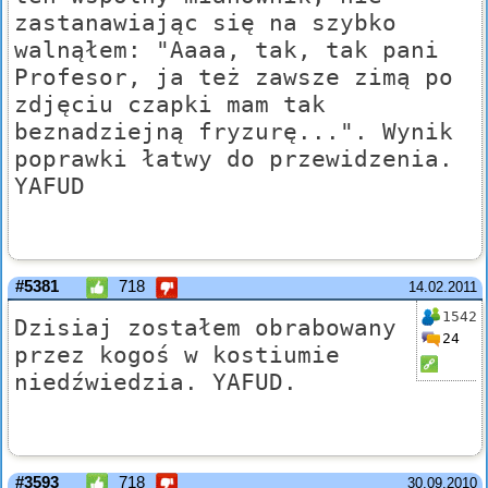
zastanawiając się na szybko
walnąłem: "Aaaa, tak, tak pani
Profesor, ja też zawsze zimą po
zdjęciu czapki mam tak
beznadziejną fryzurę...". Wynik
poprawki łatwy do przewidzenia.
YAFUD
#5381
718
14.02.2011
1542
Dzisiaj zostałem obrabowany
24
przez kogoś w kostiumie
niedźwiedzia. YAFUD.
#3593
718
30.09.2010