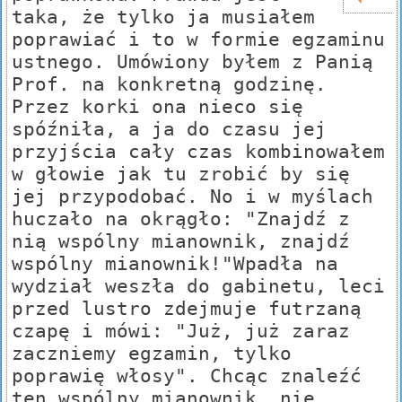
taka, że tylko ja musiałem
poprawiać i to w formie egzaminu
ustnego. Umówiony byłem z Panią
Prof. na konkretną godzinę.
Przez korki ona nieco się
spóźniła, a ja do czasu jej
przyjścia cały czas kombinowałem
w głowie jak tu zrobić by się
jej przypodobać. No i w myślach
huczało na okrągło: "Znajdź z
nią wspólny mianownik, znajdź
wspólny mianownik!"Wpadła na
wydział weszła do gabinetu, leci
przed lustro zdejmuje futrzaną
czapę i mówi: "Już, już zaraz
zaczniemy egzamin, tylko
poprawię włosy". Chcąc znaleźć
ten wspólny mianownik, nie