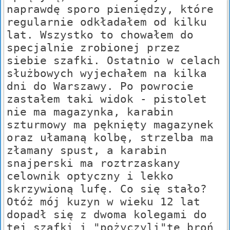
naprawdę sporo pieniędzy, które
regularnie odkładałem od kilku
lat. Wszystko to chowałem do
specjalnie zrobionej przez
siebie szafki. Ostatnio w celach
służbowych wyjechałem na kilka
dni do Warszawy. Po powrocie
zastałem taki widok - pistolet
nie ma magazynka, karabin
szturmowy ma pęknięty magazynek
oraz ułamaną kolbę, strzelba ma
złamany spust, a karabin
snajperski ma roztrzaskany
celownik optyczny i lekko
skrzywioną lufę. Co się stało?
Otóż mój kuzyn w wieku 12 lat
dopadł się z dwoma kolegami do
tej szafki i "pożyczyli"tę broń