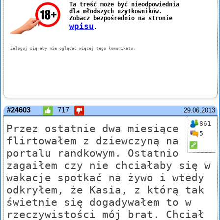
#24603
717
29.06.2013
861
Przez ostatnie dwa miesiące
5
flirtowałem z dziewczyną na
portalu randkowym. Ostatnio
zagaiłem czy nie chciałaby się w
wakacje spotkać na żywo i wtedy
odkryłem, że Kasia, z którą tak
świetnie się dogadywałem to w
rzeczywistości mój brat. Chciał