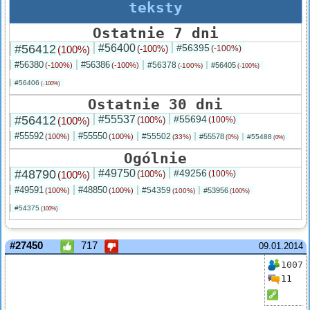
teksty
Ostatnie 7 dni
#56412
#56400
#56395
(100%)
(-100%)
(-100%)
#56380
#56386
#56378
(-100%)
(-100%)
#56405
(-100%)
(-100%)
#56406
(-100%)
Ostatnie 30 dni
#56412
#55537
#55694
(100%)
(100%)
(100%)
#55592
#55550
#55502
(100%)
(100%)
#55578
(33%)
#55488
(0%)
(0%)
Ogólnie
#48790
#49750
#49256
(100%)
(100%)
(100%)
#49591
#48850
#54359
(100%)
(100%)
#53956
(100%)
(100%)
#54375
(100%)
#27450
717
09.01.2014
1007
11