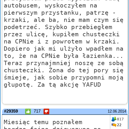
autobusem, wyskoczyłem na
pierwszym przystanku, patrzę -
krzaki, ale ba, nie mam czym się
podetrzeć. Szybko przebiegłem
przez ulicę, kupiłem chusteczki
na CPNie i z powrotem w krzaki.
Dopiero jak mi ulżyło wpadłem na
to, że na CPNie była łazienka...
Teraz przynajmniej noszę ze sobą
chusteczki. Żona do tej pory się
śmieje, jak sobie przypomni moją
głupotę. Za tą akcję YAFUD
#29359
717
12.06.2014
817
Miesiąc temu poznałem
22