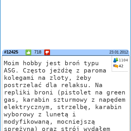
#12425
718
23.01.2012
1104
Moim hobby jest broń typu
42
ASG. Często jeżdżę z paroma
kolegami na zloty, żeby
postrzelać dla relaksu. Na
repliki broni (pistolet na green
gas, karabin szturmowy z napędem
elektrycznym, strzelbę, karabin
wyborowy z lunetą i
modyfikowaną, mocniejszą
sprężyną) oraz strój wydałem