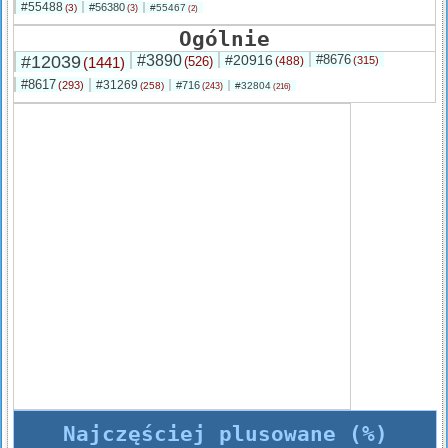
#55488
#56380
(3)
#55467
(3)
(2)
Ogólnie
#12039
#3890
#20916
#8676
(1441)
(526)
(488)
(315)
#8617
#31269
(293)
#716
(258)
#32804
(243)
(216)
Najczęściej plusowane (%)