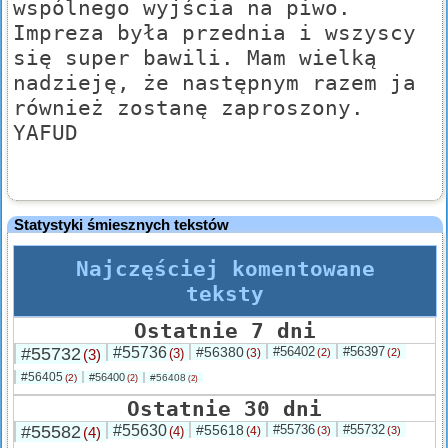
wspólnego wyjścia na piwo.
Impreza była przednia i wszyscy
się super bawili. Mam wielką
nadzieję, że następnym razem ja
również zostanę zaproszony.
YAFUD
Statystyki śmiesznych tekstów
Najczęściej komentowane
teksty
Ostatnie 7 dni
#55732
#55736
#56380
#56402
#56397
(3)
(3)
(3)
(2)
(2)
#56405
#56400
(2)
#56408
(2)
(2)
Ostatnie 30 dni
#55582
#55630
#55618
#55736
#55732
(4)
(4)
(4)
(3)
(3)