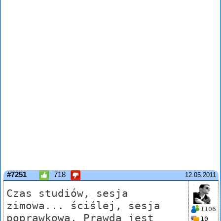
#7251
718
12.05.2011
Czas studiów, sesja
zimowa... ściślej, sesja
1106
poprawkowa. Prawda jest
10