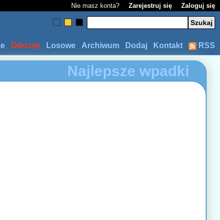
Nie masz konta?
Zarejestruj się
Zaloguj się
ze
Odrzuty
Losowe
Archiwum
Dodaj
Kontakt
RSS
Najlepsze wpadki