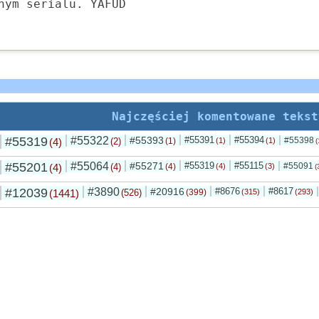
nym serialu. YAFUD
Najczęściej komentowane tekst
#55319
#55322
#55393
#55391
#55394
#55398
(4)
(2)
(1)
(1)
(1)
(
#55201
#55064
#55271
#55319
#55115
#55091
(4)
(4)
(4)
(4)
(3)
(
#12039
#3890
#20916
#8676
#8617
(1441)
(526)
(399)
(315)
(293)