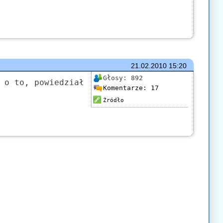
21.02.2010
15:20
Głosy:
892
 o to, powiedział
Komentarze:
17
Źródło