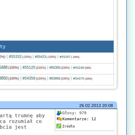
ty
#55332
0%)
#55423
(-33%)
#55287
(-100%)
(-100%)
5488
#55125
(100%)
#55350
(100%)
#55248
(100%)
(50%)
8850
#54359
(100%)
#53956
(100%)
#54375
(100%)
(100%)
26.02.2013
20:08
Głosy:
979
artą trumnę aby
Komentarze:
12
ca rozumiał co
bcia jest
Źródło