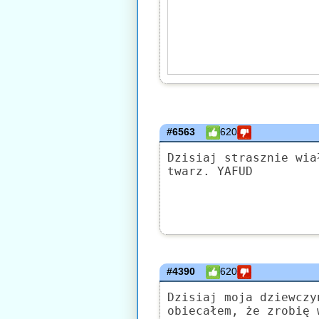
#6563
620
Dzisiaj strasznie wia
twarz. YAFUD
#4390
620
Dzisiaj moja dziewczy
obiecałem, że zrobię 