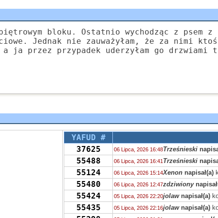
piętrowym bloku. Ostatnio wychodząc z psem z 
ciowe. Jednak nie zauważyłam, że za nimi ktoś
 a ja przez przypadek uderzyłam go drzwiami t
YAFUD #
37625
Trześnieski
napisa
06 Lipca, 2026 16:48
55488
Trześnieski
napisa
06 Lipca, 2026 16:41
55124
Xenon
napisał(a)
k
06 Lipca, 2026 15:14
55480
zdziwiony
napisał
06 Lipca, 2026 12:47
55424
jolaw
napisał(a)
ko
05 Lipca, 2026 22:20
55435
jolaw
napisał(a)
ko
05 Lipca, 2026 22:16