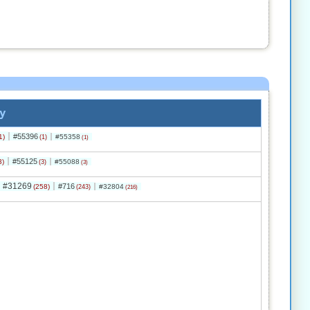
y
#55396
1)
#55358
(1)
(1)
#55125
3)
#55088
(3)
(3)
#31269
#716
(258)
#32804
(243)
(216)