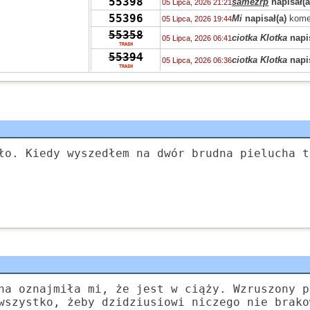
55398
samezrp
napisał(a
05 Lipca, 2026 21:21
55396
Mi
napisał(a)
kome
05 Lipca, 2026 19:44
55358
ciotka Klotka
napis
05 Lipca, 2026 06:41
TRASH
55394
ciotka Klotka
napis
05 Lipca, 2026 06:36
TRASH
55319
Peppone
napisał(a
04 Lipca, 2026 15:04
55393
Peppone
napisał(a
04 Lipca, 2026 15:03
55422
Peppone
napisał(a
04 Lipca, 2026 15:02
55322
wasp
napisał(a)
ko
03 Lipca, 2026 15:31
55322
zdziwiony
napisał
03 Lipca, 2026 10:41
ło. Kiedy wyszedłem na dwór brudna pielucha t
55319
Grejon
napisał(a)
02 Lipca, 2026 13:57
55347
Bzhevxh
napisał(a
02 Lipca, 2026 11:46
55319
Alice
napisał(a)
ko
02 Lipca, 2026 10:42
55319
Grejon
napisał(a)
02 Lipca, 2026 06:10
55391
Szejk Wave
napisa
01 Lipca, 2026 15:19
na oznajmiła mi, że jest w ciąży. Wzruszony p
wszystko, żeby dzidziusiowi niczego nie brako