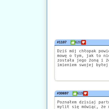
#1107
620
Dziś mój chłopak powi
mowę o tym, jak to ni
została jego żoną i ż
imieniem swojej byłej
#30697
619
Poznałem dzisiaj part
mylił się mówiąc, że 