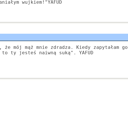
aniałym wujkiem!"YAFUD
, że mój mąż mnie zdradza. Kiedy zapytałam go
 to ty jesteś naiwną suką". YAFUD