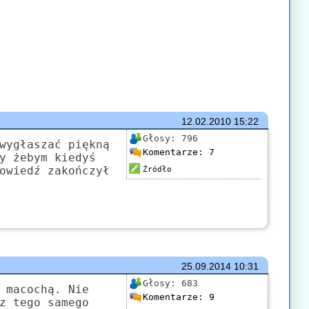
12.02.2010
15:22
Głosy:
796
wygłaszać piękną
Komentarze:
7
y żebym kiedyś
owiedź zakończył
Źródło
25.09.2014
10:31
Głosy:
683
 macochą. Nie
Komentarze:
9
z tego samego