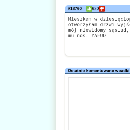
#18760
620
Mieszkam w dziesięcio
otworzyłam drzwi wyjś
mój niewidomy sąsiad,
mu nos. YAFUD
Ostatnio komentowane wpadki