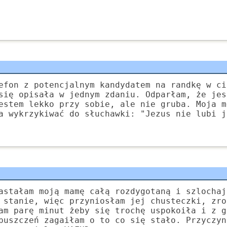
efon z potencjalnym kandydatem na randkę w ci
się opisała w jednym zdaniu. Odparłam, że jes
estem lekko przy sobie, ale nie gruba. Moja m
a wykrzykiwać do słuchawki: "Jezus nie lubi j
astałam moją mamę całą rozdygotaną i szlochaj
 stanie, więc przyniosłam jej chusteczki, zro
am parę minut żeby się trochę uspokoiła i z g
puszczeń zagaiłam o to co się stało. Przyczyn