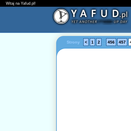
Witaj na Yafud.pl!
Strony
<
1
2
...
456
457