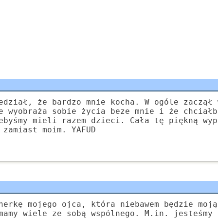
edział, że bardzo mnie kocha. W ogóle zaczął 
e wyobraża sobie życia beze mnie i że chciałb
ebyśmy mieli razem dzieci. Cała tę piękną wyp
 zamiast moim. YAFUD
nerkę mojego ojca, która niebawem będzie moją
mamy wiele ze sobą wspólnego. M.in. jesteśmy 