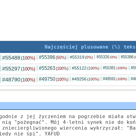
Najczęściej plusowane (%) teks
#55488
#55396
#55319
#55326
#55386
(100%)
(50%)
(0%)
(0%)
(
#55297
#55263
#55122
#55381
#5
(100%)
(100%)
(100%)
(100%)
#48790
#49750
#49256
#49591
#4
(100%)
(100%)
(100%)
(100%)
godnie z jej życzeniem na pogrzebie miała otw
 nią "pożegnać". Mój 4-letni synek nie do koń
 zniecierpliwionego wiercenia wykrzyczał: "Ba
iedy nie śpi". YAFUD