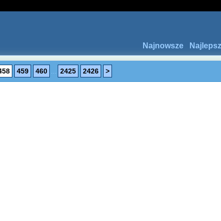
Najnowsze
Najleps
458
459
460
...
2425
2426
>