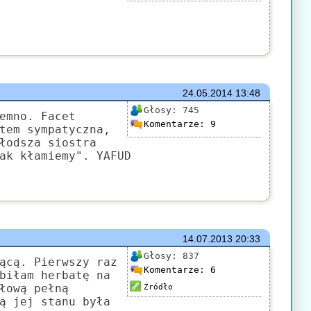
24.05.2014
13:48
Głosy:
745
emno. Facet
Komentarze:
9
tem sympatyczna,
łodsza siostra
ak kłamiemy". YAFUD
14.07.2013
20:33
Głosy:
837
ącą. Pierwszy raz
Komentarze:
6
biłam herbatę na
łową pełną
Źródło
ą jej stanu była