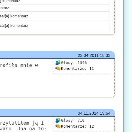
)
komentarz
ntarz
ał(a)
komentarz
ał(a)
komentarz
)
komentarz
)
komentarz
)
komentarz
mentarz
23.04.2011
18:33
(a)
komentarz
Głosy:
1346
rafiła mnie w
Komentarze:
11
komentarz
)
komentarz
mentarz
komentarz
ł(a)
komentarz
04.11.2014
19:54
Głosy:
710
rzytuliłem ją i
Komentarze:
12
wało. Ona na to: