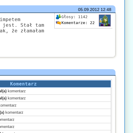
05.09.2012
12:48
Głosy:
1142
impetem
Komentarze:
22
 jest. Stał tam
ak, że złamałam
Komentarz
ł(a)
komentarz
ł(a)
komentarz
omentarz
(a)
komentarz
mentarz
mentarz