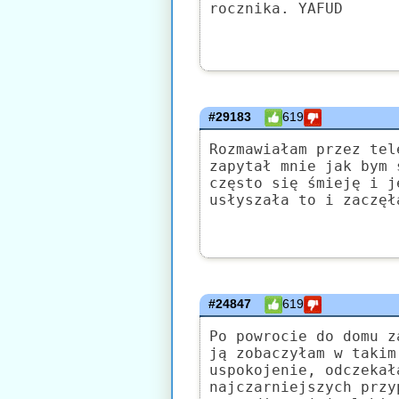
rocznika. YAFUD
#29183
619
Rozmawiałam przez tel
zapytał mnie jak bym 
często się śmieję i j
usłyszała to i zaczęł
#24847
619
Po powrocie do domu z
ją zobaczyłam w takim
uspokojenie, odczekał
najczarniejszych przy