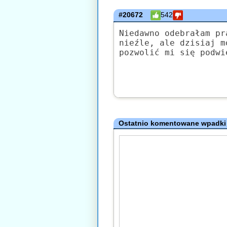
#20672
542
Niedawno odebrałam pr
nieźle, ale dzisiaj m
pozwolić mi się podwi
Ostatnio komentowane wpadki