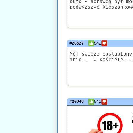
auto - sprawcą był mó
podwyższyć kieszonkow
#26527
541
Mój świeżo poślubiony
mnie... w kościele...
#26040
541