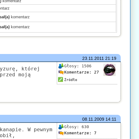
)
komentarz
ntarz
ał(a)
komentarz
ał(a)
komentarz
)
komentarz
)
komentarz
)
komentarz
mentarz
23.11.2011
21:19
(a)
komentarz
Głosy:
1506
yzurę, której
Komentarze:
27
komentarz
przed moją
)
komentarz
Źródło
mentarz
komentarz
ł(a)
komentarz
08.11.2009
14:11
Głosy:
630
kanapie. W pewnym
Komentarze:
7
obił,