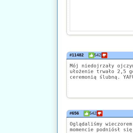
#11482
542
Mój niedojrzały ojczy
ułożenie trwało 2,5 g
ceremonią ślubną. YAF
#656
542
Oglądaliśmy wieczorem
momencie podniósł się