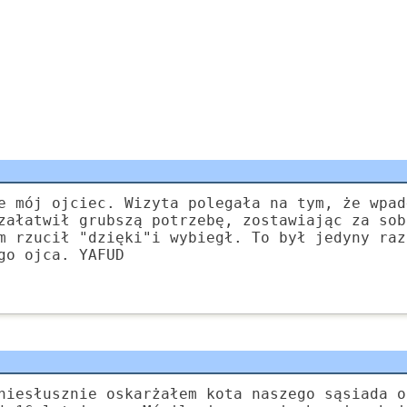
e mój ojciec. Wizyta polegała na tym, że wpad
załatwił grubszą potrzebę, zostawiając za sob
m rzucił "dzięki"i wybiegł. To był jedyny raz
go ojca. YAFUD
niesłusznie oskarżałem kota naszego sąsiada o