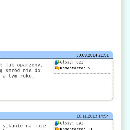
30.09.2014
21:51
Głosy:
621
ł jak oparzony,
Komentarze:
5
ą smród nie do
 w tym roku,
16.11.2013
14:54
Głosy:
691
 sikanie na moje
Komentarze:
11