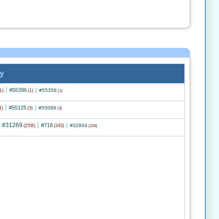
y
#55396
1)
#55358
(1)
(1)
#55125
3)
#55088
(3)
(3)
#31269
#716
(258)
#32804
(243)
(216)