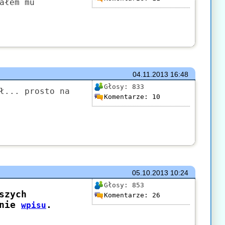
ałem mu
04.11.2013
16:48
Głosy:
833
ł... prosto na
Komentarze:
10
05.10.2013
10:24
Głosy:
853
Komentarze:
26