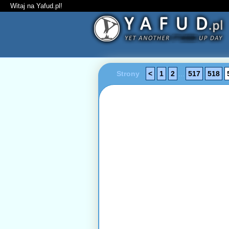
Witaj na Yafud.pl!
Strony
<
1
2
...
517
518