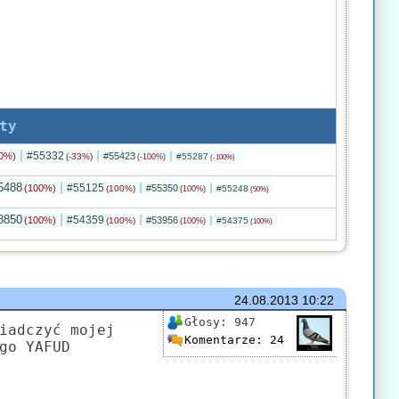
ty
#55332
0%)
#55423
(-33%)
#55287
(-100%)
(-100%)
5488
#55125
(100%)
#55350
(100%)
#55248
(100%)
(50%)
8850
#54359
(100%)
#53956
(100%)
#54375
(100%)
(100%)
24.08.2013
10:22
Głosy:
947
iadczyć mojej
Komentarze:
24
go YAFUD