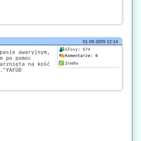
01.09.2009
12:14
Głosy:
674
pasie awaryjnym,
Komentarze:
6
m po pomoc
arznięta na kość
Źródło
."YAFUD