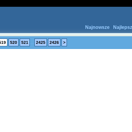
Najnowsze
Najleps
519
520
521
...
2425
2426
>