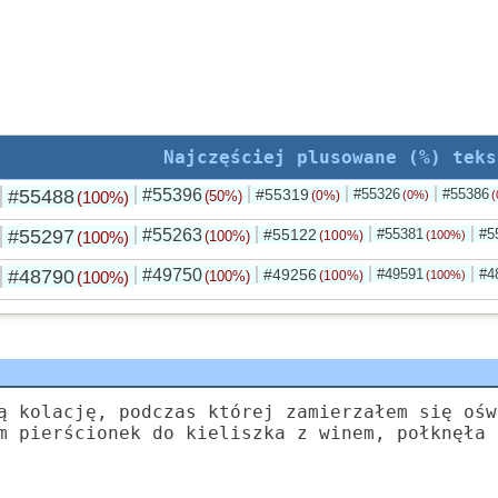
Najczęściej plusowane (%) teks
#55488
#55396
#55319
#55326
#55386
(100%)
(50%)
(0%)
(0%)
(
#55297
#55263
#55122
#55381
#5
(100%)
(100%)
(100%)
(100%)
#48790
#49750
#49256
#49591
#4
(100%)
(100%)
(100%)
(100%)
ą kolację, podczas której zamierzałem się ośw
m pierścionek do kieliszka z winem, połknęła 