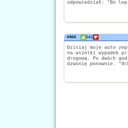
odpowiedział: "Bo lep
#404
542
Dzisiaj moje auto zep
na wszelki wypadek pr
drogową. Po dwóch god
dzwonię ponownie. "Oc