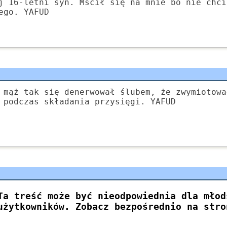
j 16-letni syn. Mścił się na mnie bo nie chci
ego. YAFUD
 mąż tak się denerwował ślubem, że zwymiotowa
 podczas składania przysięgi. YAFUD