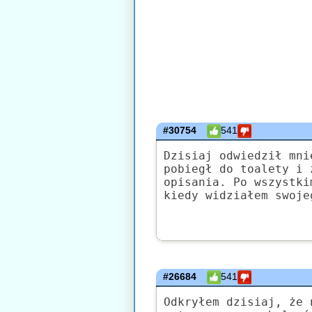
#30754
541
Dzisiaj odwiedził mni
pobiegł do toalety i 
opisania. Po wszystki
kiedy widziałem swoje
#26684
541
Odkryłem dzisiaj, że 