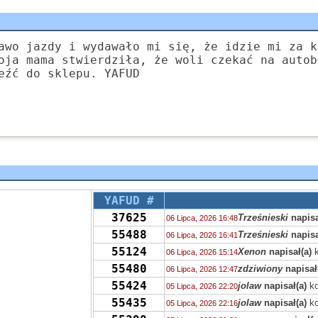
awo jazdy i wydawało mi się, że idzie mi za k
oja mama stwierdziła, że woli czekać na autob
eźć do sklepu. YAFUD
YAFUD #
37625
Trześnieski
napisa
06 Lipca, 2026 16:48
55488
Trześnieski
napisa
06 Lipca, 2026 16:41
55124
Xenon
napisał(a)
k
06 Lipca, 2026 15:14
55480
zdziwiony
napisał
06 Lipca, 2026 12:47
55424
jolaw
napisał(a)
ko
05 Lipca, 2026 22:20
55435
jolaw
napisał(a)
ko
05 Lipca, 2026 22:16