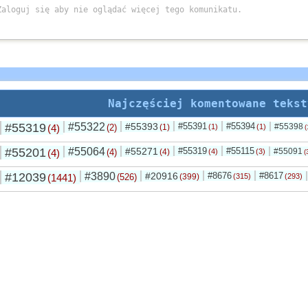
Najczęściej komentowane tekst
#55319
#55322
#55393
#55391
#55394
#55398
(4)
(2)
(1)
(1)
(1)
(
#55201
#55064
#55271
#55319
#55115
#55091
(4)
(4)
(4)
(4)
(3)
(
#12039
#3890
#20916
#8676
#8617
(1441)
(526)
(399)
(315)
(293)