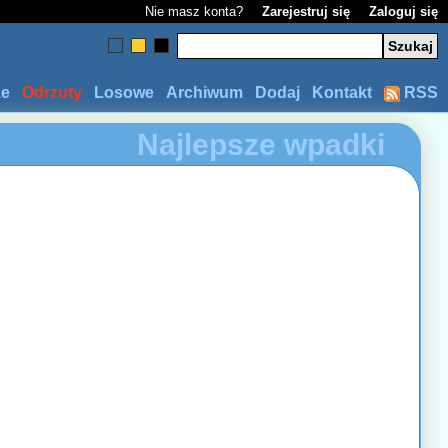
Nie masz konta?
Zarejestruj się
Zaloguj się
ze
Odrzuty
Losowe
Archiwum
Dodaj
Kontakt
RSS
Najlepsze wpadki