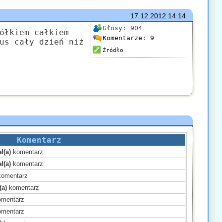
17.12.2012
14:14
Głosy:
904
ółkiem całkiem
Komentarze:
9
us cały dzień niż
Źródło
Komentarz
ł(a)
komentarz
ł(a)
komentarz
omentarz
(a)
komentarz
mentarz
mentarz