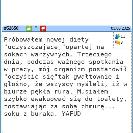
#52650
?
03.06.2025
11
Próbowałem nowej diety
3
"oczyszczającej"opartej na
sokach warzywnych. Trzeciego
dnia, podczas ważnego spotkania
w pracy, mój organizm postanowił
"oczyścić się"tak gwałtownie i
głośno, że wszyscy myśleli, iż w
biurze pękła rura. Musiałem
szybko ewakuować się do toalety,
zostawiając za sobą chmurę...
soku z buraka. YAFUD