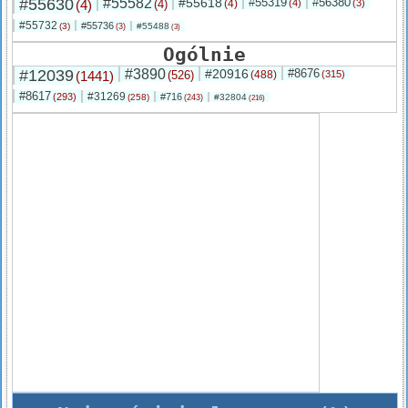
#55630
#55582
#55618
#55319
#56380
(4)
(4)
(4)
(4)
(3)
#55732
#55736
(3)
#55488
(3)
(3)
Ogólnie
#12039
#3890
#20916
#8676
(1441)
(526)
(488)
(315)
#8617
#31269
(293)
#716
(258)
#32804
(243)
(216)