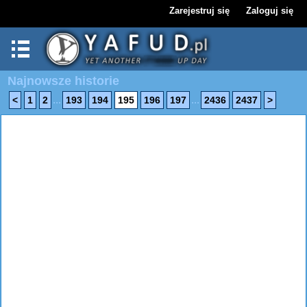
Zarejestruj się
Zaloguj się
Najnowsze historie
...
...
<
1
2
193
194
195
196
197
2436
2437
>