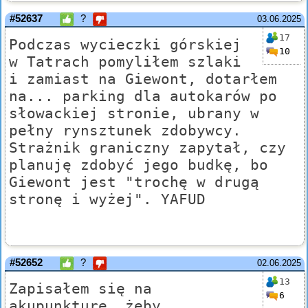
#52637
?
03.06.2025
17
Podczas wycieczki górskiej
10
w Tatrach pomyliłem szlaki
i zamiast na Giewont, dotarłem
na... parking dla autokarów po
słowackiej stronie, ubrany w
pełny rynsztunek zdobywcy.
Strażnik graniczny zapytał, czy
planuję zdobyć jego budkę, bo
Giewont jest "trochę w drugą
stronę i wyżej". YAFUD
#52652
?
02.06.2025
13
Zapisałem się na
6
akupunkturę, żeby