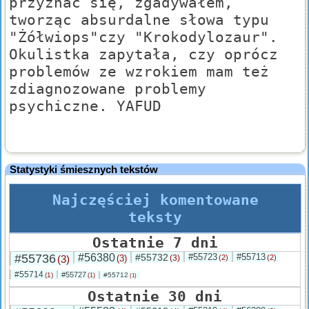
przyznać się, zgadywałem,
tworząc absurdalne słowa typu
"Żółwiops"czy "Krokodylozaur".
Okulistka zapytała, czy oprócz
problemów ze wzrokiem mam też
zdiagnozowane problemy
psychiczne. YAFUD
Statystyki śmiesznych tekstów
Najczęściej komentowane
teksty
Ostatnie 7 dni
#55736
#56380
#55732
#55723
#55713
(3)
(3)
(3)
(2)
(2)
#55714
#55727
(1)
#55712
(1)
(1)
Ostatnie 30 dni