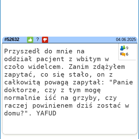
#52632
?
04.06.2025
9
Przyszedł do mnie na
6
oddział pacjent z wbitym w
czoło widelcem. Zanim zdążyłem
zapytać, co się stało, on z
całkowitą powagą zapytał: "Panie
doktorze, czy z tym mogę
normalnie iść na grzyby, czy
raczej powinienem dziś zostać w
domu?". YAFUD