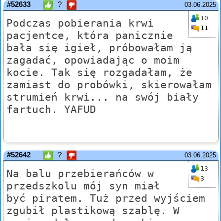
#52633
?
03.06.2025
10
Podczas pobierania krwi
11
pacjentce, która panicznie
bała się igieł, próbowałam ją
zagadać, opowiadając o moim
kocie. Tak się rozgadałam, że
zamiast do probówki, skierowałam
strumień krwi... na swój biały
fartuch. YAFUD
#52642
?
03.06.2025
13
Na balu przebierańców w
3
przedszkolu mój syn miał
być piratem. Tuż przed wyjściem
zgubił plastikową szablę. W