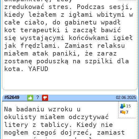
zredukować stres. Podczas sesji,
kiedy leżałem z igłami wbitymi w
całe ciało, do gabinetu wpadł
kot terapeutki i zaczął bawić
się wystającymi końcówkami igieł
jak frędzlami. Zamiast relaksu
miałem atak paniki, że zaraz
zostanę poduszką na szpilki dla
kota. YAFUD
#52649
?
02.06.2025
15
Na badaniu wzroku u
7
okulisty miałem odczytywać
litery z tablicy. Kiedy nie
mogłem czegoś dojrzeć, zamiast