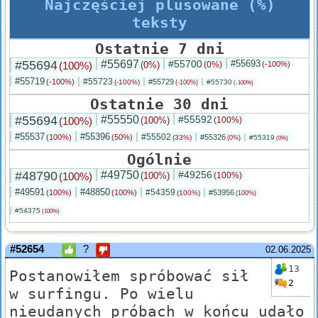
Najczęściej plusowane (%)
teksty
Ostatnie 7 dni
#55694
#55697
#55700
#55693
(100%)
(0%)
(0%)
(-100%)
#55719
#55723
(-100%)
#55729
(-100%)
#55730
(-100%)
(-100%)
Ostatnie 30 dni
#55694
#55550
#55592
(100%)
(100%)
(100%)
#55537
#55396
#55502
(100%)
(50%)
#55326
(33%)
#55319
(0%)
(0%)
Ogólnie
#48790
#49750
#49256
(100%)
(100%)
(100%)
#49591
#48850
#54359
(100%)
(100%)
#53956
(100%)
(100%)
#54375
(100%)
#52654
?
02.06.2025
13
Postanowiłem spróbować sił
2
w surfingu. Po wielu
nieudanych próbach w końcu udało