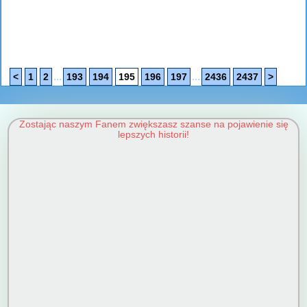
...
...
<
1
2
193
194
195
196
197
2436
2437
>
Zostając naszym Fanem zwiększasz szanse na pojawienie się
lepszych historii!