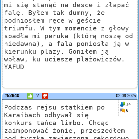
mi się stanąć na desce i złapać
falę. Byłem tak dumny, że
podniosłem ręce w geście
triumfu. W tym momencie z głowy
spadła mi peruka (którą noszę od
niedawna), a fala poniosła ją w
kierunku plaży. Goniłem ją
wpław, ku uciesze plażowiczów.
YAFUD
#52640
?
02.06.2025
14
Podczas rejsu statkiem po
6
Karaibach odbywał się
konkurs tańca limbo. Chcąc
zaimponować żonie, przeszedłem
pod tyczką zawieszoną rekordowo