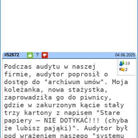
#52672
?
04.06.2025
10
Podczas audytu w naszej
2
firmie, audytor poprosił o
dostęp do "archiwum umów". Moja
koleżanka, nowa stażystka,
zaprowadziła go do piwnicy,
gdzie w zakurzonym kącie stały
trzy kartony z napisem "Stare
papiery – NIE DOTYKAĆ!!! (chyba
że lubisz pająki)". Audytor był
pod wrażeniem naszego "systemu