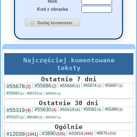
Nick
Kod z obrazka
Najczęściej komentowane
teksty
Ostatnie 7 dni
#55678
#55686
#55668
#55674
#55697
(2)
(2)
(1)
(1)
(1)
#55693
#55712
(1)
#55681
(1)
(1)
Ostatnie 30 dni
#55319
#55630
#55618
#55582
#55488
(4)
(4)
(4)
(4)
(3)
#55322
#55382
(2)
#55467
(2)
(2)
Ogólnie
#12039
#3890
#20916
#8676
(1441)
(526)
(488)
(315)