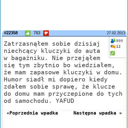
#22358
783
27.02.2013
999
Zatrzasnąłem sobie dzisiaj
12
niechcący kluczyki do auta
w bagażniku. Nie przejąłem
się tym zbytnio bo wiedziałem,
że mam zapasowe kluczyki w domu.
Humor siadł mi dopiero kiedy
zdałem sobie sprawę, że klucze
do domu mam przyczepione do tych
od samochodu. YAFUD
«Poprzednia wpadka
Następna wpadka »