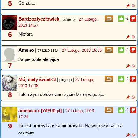
5
Co za....
Bardzozłyczłowiek
|
|
-2
27 Lutego,
pinger.pl
2013 14:57
6
Niefart.
Ameno
|
|
-1
27 Lutego, 2013 15:55
178.219.133.*
Ja pier.dole ale jajca
7
Mój mały świat<3
|
|
-1
27 Lutego,
pinger.pl
2013 17:08
8
Takie życie.Gówniane życie.Mniej-więcej...
anielicacx
|
-1
[YAFUD.pl]
27 Lutego, 2013
17:31
9
To jest amerykańska nieprawda. Największy szit na
świecie.