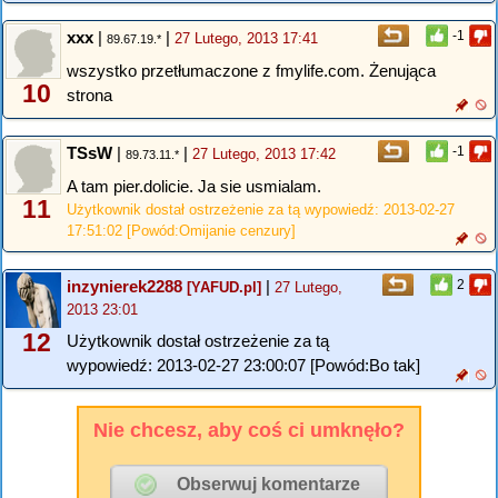
xxx
|
|
-1
27 Lutego, 2013 17:41
89.67.19.*
wszystko przetłumaczone z fmylife.com. Żenująca
10
strona
TSsW
|
|
-1
27 Lutego, 2013 17:42
89.73.11.*
A tam pier.dolicie. Ja sie usmialam.
11
Użytkownik dostał ostrzeżenie za tą wypowiedź: 2013-02-27
17:51:02 [Powód:Omijanie cenzury]
inzynierek2288
|
2
[YAFUD.pl]
27 Lutego,
2013 23:01
12
Użytkownik dostał ostrzeżenie za tą
wypowiedź: 2013-02-27 23:00:07 [Powód:Bo tak]
Nie chcesz, aby coś ci umknęło?