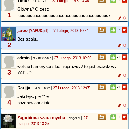
Timor
|
|
-1
27 Lutego, 2013 10:36
84.39.174.*
Główna? O żesz
1
fuuuuuuuuuuuuuuuuuuuuuuuuuuuuuuuuuuuuuuck!
jaroo
|
-2
[YAFUD.pl]
27 Lutego, 2013 10:41
Bez szału...
2
admin
|
|
-1
27 Lutego, 2013 10:56
95.160.250.*
wolicie hamerykańskie nieprawdy? to jest prawdziwy
3
YAFUD +
Darjjja
|
|
-2
27 Lutego, 2013 12:05
84.38.160.*
Jaki fejk, pier**le
4
pozdrawiam ciote
Zagubiona szara mycha
|
|
-1
27
pinger.pl
Lutego, 2013 13:25