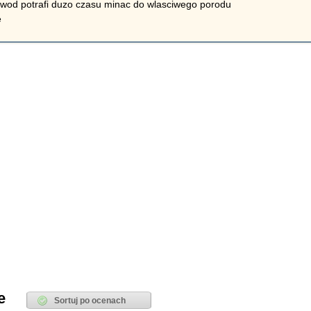
 wod potrafi duzo czasu minac do wlasciwego porodu
e
e