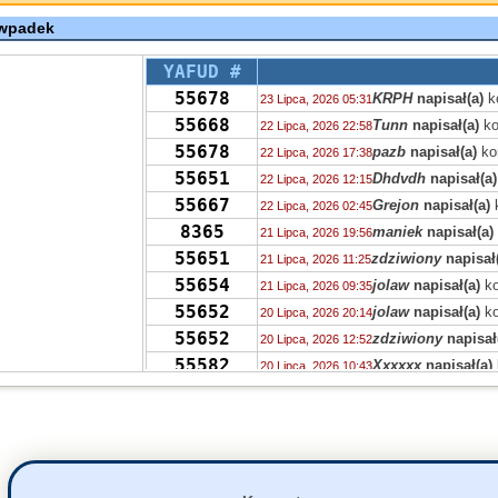
 wpadek
YAFUD #
55678
KRPH
napisał(a)
k
23 Lipca, 2026 05:31
55668
Tunn
napisał(a)
ko
22 Lipca, 2026 22:58
55678
pazb
napisał(a)
ko
22 Lipca, 2026 17:38
55651
Dhdvdh
napisał(a)
22 Lipca, 2026 12:15
55667
Grejon
napisał(a)
22 Lipca, 2026 02:45
8365
maniek
napisał(a)
21 Lipca, 2026 19:56
55651
zdziwiony
napisał
21 Lipca, 2026 11:25
55654
jolaw
napisał(a)
ko
21 Lipca, 2026 09:35
55652
jolaw
napisał(a)
ko
20 Lipca, 2026 20:14
55652
zdziwiony
napisał
20 Lipca, 2026 12:52
55582
Xxxxxx
napisał(a)
20 Lipca, 2026 10:43
55643
zdziwiony
napisał
19 Lipca, 2026 16:25
55638
jolaw
napisał(a)
ko
19 Lipca, 2026 16:02
55630
fakt
napisał(a)
kom
19 Lipca, 2026 12:38
55618
fakt
napisał(a)
kom
19 Lipca, 2026 12:37