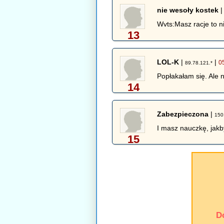
nie wesoły kostek
Wvts:Masz racje to ni
13
LOL-K
|
|
0
89.78.121.*
Popłakałam się. Ale 
14
Zabezpieczona
|
150
I masz nauczkę, jakby
15
D