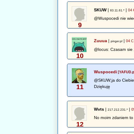
SKUW
|
|
04 
83.11.61.*
@Wuspocedi nie wiedzi
9
Zuuua
|
|
04 C
pinger.pl
@locus: Czasam sie z
10
Wuspocedi
[YAFUD.p
@SKUW;ja do Ciebie p
11
Dziękuję
Wvts
|
|
0
217.212.231.*
No moim zdaniem to ś
12