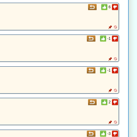
6
-1
-1
2
-3