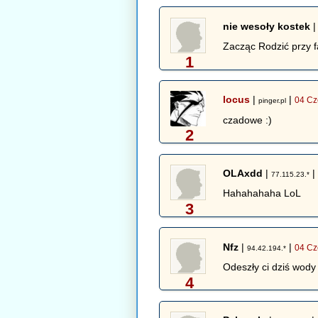
nie wesoły kostek
Zacząc Rodzić przy f
1
locus
|
|
04 Cz
pinger.pl
czadowe :)
2
OLAxdd
|
77.115.23.*
Hahahahaha LoL
3
Nfz
|
|
04 Cz
94.42.194.*
Odeszły ci dziś wody
4