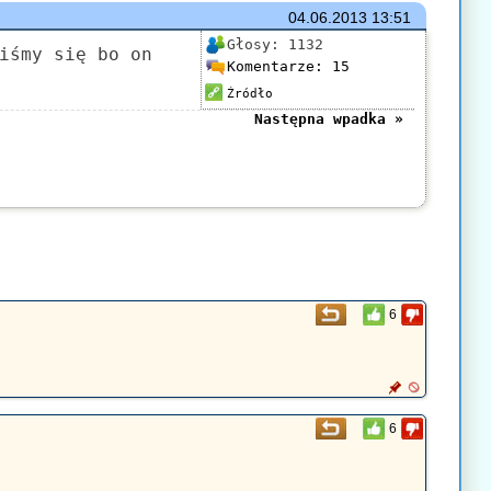
04.06.2013
13:51
Głosy:
1132
iśmy się bo on
Komentarze:
15
Źródło
Następna wpadka »
6
6