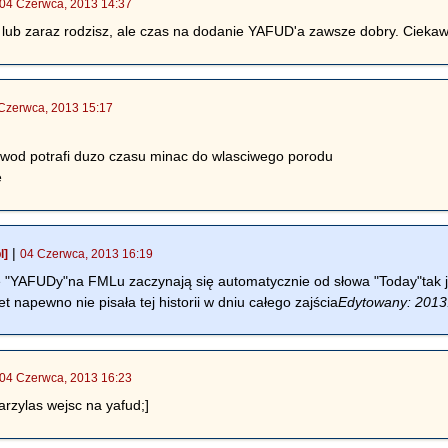
04 Czerwca, 2013 14:37
, lub zaraz rodzisz, ale czas na dodanie YAFUD'a zawsze dobry. Cieka
Czerwca, 2013 15:17
 wod potrafi duzo czasu minac do wlasciwego porodu
e
|
l]
04 Czerwca, 2013 16:19
"YAFUDy"na FMLu zaczynają się automatycznie od słowa "Today"tak j
t napewno nie pisała tej historii w dniu całego zajścia
Edytowany: 2013
04 Czerwca, 2013 16:23
arzylas wejsc na yafud;]