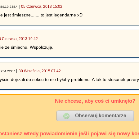
|
|
05 Czerwca, 2013 15:02
84.10.238.*
e jest śmieszne........to jest legendarne xD
5 Czerwca, 2013 19:42
nie ze śmiechu. Współczuję.
|
30 Września, 2015 07:42
.254.222.*
ście dojrzali do seksu to nie byłoby problemu. A tak to stosunek przer
Nie chcesz, aby coś ci umknęło?
ostaniesz wtedy powiadomienie jeśli pojawi się nowy ko