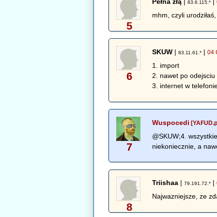
Pełna złą
|
|
83.6.115.*
mhm, czyli urodziłaś
5
SKUW
|
|
04 
83.11.61.*
1. import
6
2. nawet po odejsciu
3. internet w telefoni
Wuspocedi
[YAFUD.p
@SKUW;4. wszystkie 
7
niekoniecznie, a nawe
Triishaa
|
|
79.191.72.*
Najwazniejsze, ze zd
8