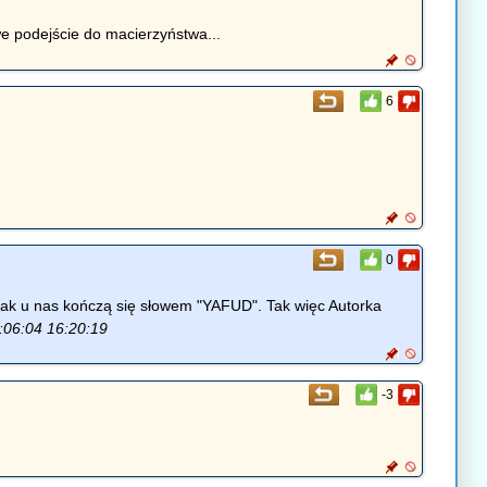
we podejście do macierzyństwa...
6
0
ak u nas kończą się słowem "YAFUD". Tak więc Autorka
:06:04 16:20:19
-3