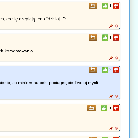
1
, co się czepiają tego "dzisiaj":D
1
ich komentowania.
2
enić, że miałem na celu pociągnięcie Twojej myśli.
-1