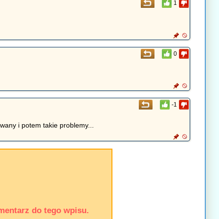
1
0
-1
ywany i potem takie problemy...
mentarz do tego wpisu.