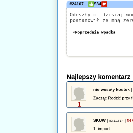
#24107
534
Odeszły mi dzisiaj wo
postanowił ze mną zer
«Poprzednia wpadka
Najlepszy komentarz
nie wesoły kostek
Zacząc Rodzić przy f
1
SKUW
|
|
04 
83.11.61.*
1. import