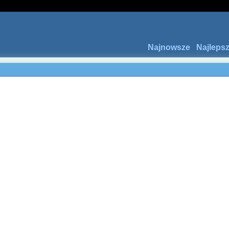
Najnowsze
Najleps