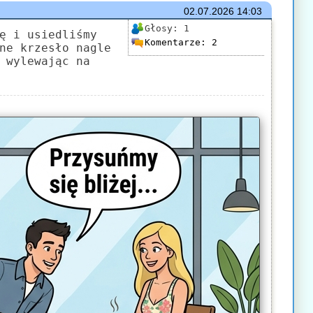
02.07.2026
14:03
Głosy:
1
ę i usiedliśmy
Komentarze:
2
ne krzesło nagle
 wylewając na