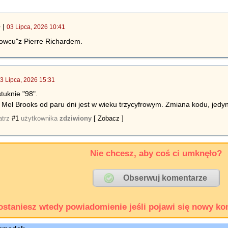
|
03 Lipca, 2026 10:41
*
howcu"z Pierre Richardem.
3 Lipca, 2026 15:31
tuknie "98".
 Mel Brooks od paru dni jest w wieku trzycyfrowym. Zmiana kodu, jedy
atrz
#1
użytkownika
zdziwiony
[ Zobacz ]
Nie chcesz, aby coś ci umknęło?
ostaniesz wtedy powiadomienie jeśli pojawi się nowy ko