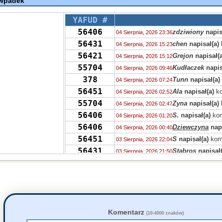
 wpadek
YAFUD #
56406
zdziwiony
napis
04 Sierpnia, 2026 23:36
56431
chen
napisał(a)
04 Sierpnia, 2026 15:23
56421
Grejon
napisał(a
04 Sierpnia, 2026 15:12
55704
Kudłaczek
napis
04 Sierpnia, 2026 09:46
378
Tunn
napisał(a)
04 Sierpnia, 2026 07:24
56451
Ala
napisał(a)
ko
04 Sierpnia, 2026 02:52
55704
Zyna
napisał(a)
04 Sierpnia, 2026 02:47
56406
S.
napisał(a)
kom
04 Sierpnia, 2026 01:20
56406
Dziewczyna
napi
04 Sierpnia, 2026 00:40
56451
S
napisał(a)
kom
03 Sierpnia, 2026 22:04
56431
Stabros
napisał(
03 Sierpnia, 2026 21:50
56405
Stabros
napisał(
03 Sierpnia, 2026 21:43
56406
Stabros
napisał(
03 Sierpnia, 2026 21:38
1349
Ahtoh
napisał(a
03 Sierpnia, 2026 12:00
56406
zdziwiony
napis
03 Sierpnia, 2026 11:44
56405
Marek
napisał(a
03 Sierpnia, 2026 10:09
Komentarz
(10-4000 znaków)