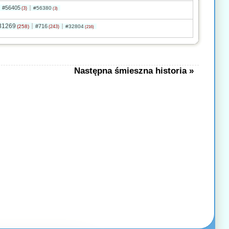
#56405
#56380
(3)
(3)
31269
#716
(258)
#32804
(243)
(216)
Następna śmieszna historia »