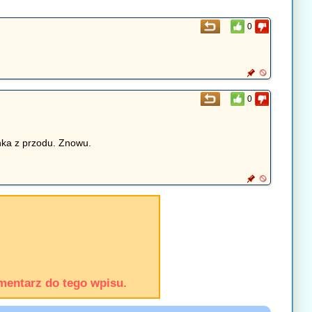
0
0
nka z przodu. Znowu.
mentarz do tego wpisu.