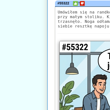
#55322
?
Umówiłem się na randk
przy małym stoliku. K
trzasnęło. Noga odłam
siebie resztkę napoju