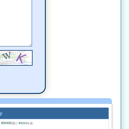
komentarz
komentarz
a)
komentarz
)
komentarz
y
#56408
#56431
(2)
(2)