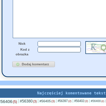
56402
Uvwp
napisał(a)
02 Sierpnia, 2026 14:15
56397
jolaw
napisał(a)
02 Sierpnia, 2026 11:22
56397
carlson
napisał(
01 Sierpnia, 2026 23:30
56405
Grejon
napisał(a
01 Sierpnia, 2026 22:34
Nick
Kod z
obrazka
Najczęściej komentowane tekst
#56406
#56380
#56405
#56397
#56402
#56400
(5)
(3)
(3)
(2)
(2)
(2)