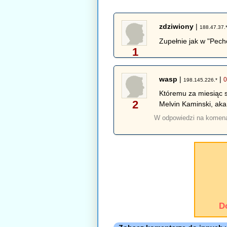
zdziwiony
|
188.47.37.
Zupełnie jak w "Pec
1
wasp
|
|
0
198.145.226.*
Któremu za miesiąc s
2
Melvin Kaminski, aka
W odpowiedzi na komen
D