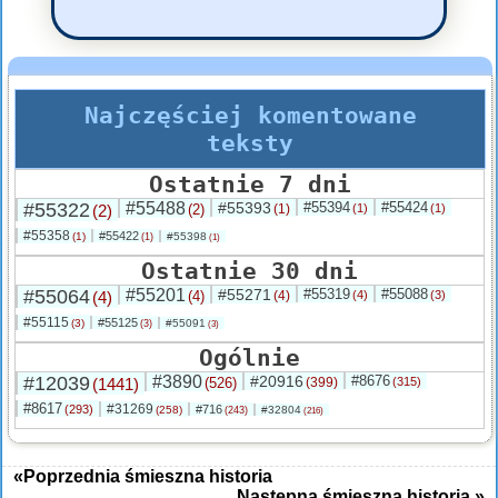
Najczęściej komentowane
teksty
Ostatnie 7 dni
#55322
#55488
#55393
#55394
#55424
(2)
(2)
(1)
(1)
(1)
#55358
#55422
(1)
#55398
(1)
(1)
Ostatnie 30 dni
#55064
#55201
#55271
#55319
#55088
(4)
(4)
(4)
(4)
(3)
#55115
#55125
(3)
#55091
(3)
(3)
Ogólnie
#12039
#3890
#20916
#8676
(1441)
(526)
(399)
(315)
#8617
#31269
(293)
#716
(258)
#32804
(243)
(216)
«Poprzednia śmieszna historia
Następna śmieszna historia »