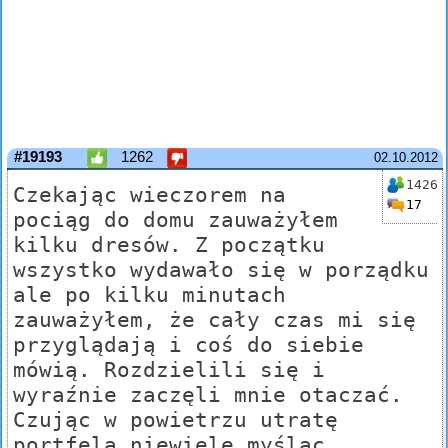
#19193
1262
02.10.2012
1426
Czekając wieczorem na
17
pociąg do domu zauważyłem
kilku dresów. Z początku
wszystko wydawało się w porządku
ale po kilku minutach
zauważyłem, że cały czas mi się
przyglądają i coś do siebie
mówią. Rozdzielili się i
wyraźnie zaczęli mnie otaczać.
Czując w powietrzu utratę
portfela niewiele myśląc