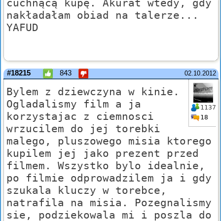
cuchnącą kupę. Akurat wtedy, gdy
nakładałam obiad na talerze...
YAFUD
#18215
843
02.10.2012
Bylem z dziewczyna w kinie.
Ogladalismy film a ja
1137
korzystajac z ciemnosci
18
wrzucilem do jej torebki
malego, pluszowego misia ktorego
kupilem jej jako prezent przed
filmem. Wszystko bylo idealnie,
po filmie odprowadzilem ja i gdy
szukala kluczy w torebce,
natrafila na misia. Pozegnalismy
sie, podziekowala mi i poszla do