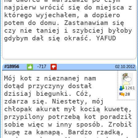
najpierw wrócić się do miejsca z
którego wyjechałem, a dopiero
potem do domu. Zastanawiam się
czy nie taniej i szybciej byłoby
gdybym dał się okraść. YAFUD
#18956
-717
02.10.2012
Mój kot z nieznanej nam
dotąd przyczyny dostał
1261
dzisiaj biegunki. Cóż,
28
zdarza się. Niestety, mój
chłopak akurat mył kocią kuwetę,
przypilony potrzebą kot poradził
sobie więc w inny sposób. Zrobił
kupę za kanapą. Bardzo rzadką,