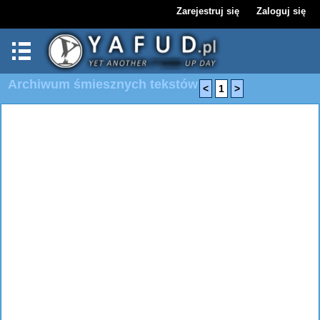
Zarejestruj się
Zaloguj się
Archiwum śmiesznych tekstów
<
1
>