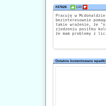
#37626
133
Pracuję w Mcdonaldzie
bezinteresownie pomag
takie wrażenie, że "n
zjedzeniu posiłku kol
że mam problemy z lic
Ostatnio komentowane wpadki