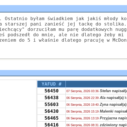
. Ostatnio byłam świadkiem jak jakiś młody ko
a starszej pani zanieść jej tackę do stolika.
iechcący" dorzuciłam mu parę dodatkowych nugg
eś podszedł do mnie, ale nie dlatego żeby mi 
zeniem do 5 i właśnie dlatego pracuję w McDon
YAFUD #
56450
Stefan
napisał(
07 Sierpnia, 2026 03:36
56438
Ala
napisał(a)
k
06 Sierpnia, 2026 22:39
55603
Zyna
napisał(a)
06 Sierpnia, 2026 19:40
56430
Malenki
napisał
06 Sierpnia, 2026 15:19
56465
Przyjazna
napis
06 Sierpnia, 2026 13:19
56416
zdziwiony
napis
06 Sierpnia, 2026 08:31