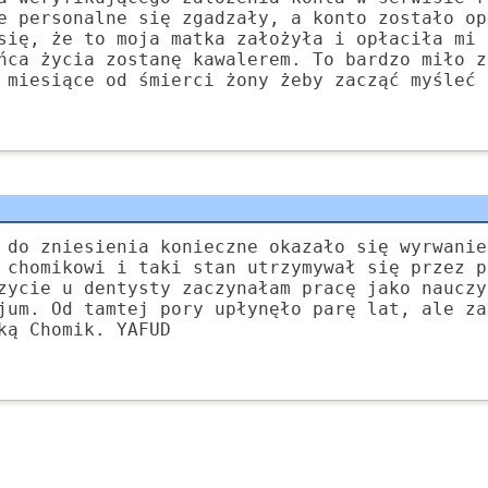
e personalne się zgadzały, a konto zostało op
się, że to moja matka założyła i opłaciła mi 
ńca życia zostanę kawalerem. To bardzo miło z
 miesiące od śmierci żony żeby zacząć myśleć 
 do zniesienia konieczne okazało się wyrwanie
 chomikowi i taki stan utrzymywał się przez p
zycie u dentysty zaczynałam pracę jako nauczy
jum. Od tamtej pory upłynęło parę lat, ale za
ką Chomik. YAFUD