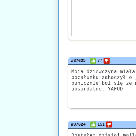
#37625
77
Moja dziewczyna miała
pocałunku zahaczył o 
panicznie boi się ze 
absurdalne. YAFUD
#37624
151
Dostałem dzisiaj mail