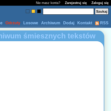
Nie masz konta?
Zarejestruj się
Zaloguj się
ze
Odrzuty
Losowe
Archiwum
Dodaj
Kontakt
RSS
hiwum śmiesznych tekstów