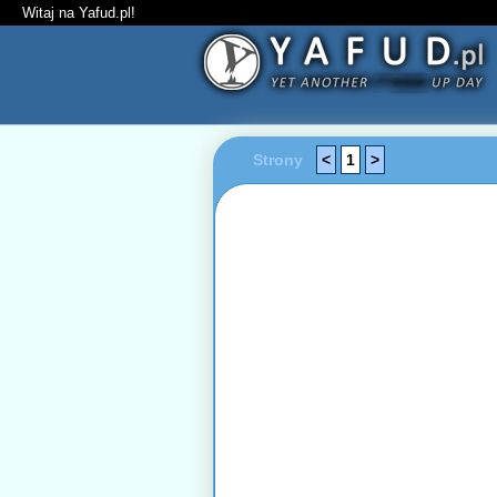
Witaj na Yafud.pl!
Strony
<
1
>