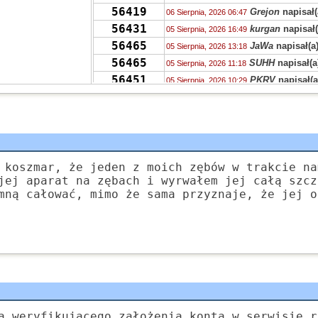
56419
Grejon
napisał(
06 Sierpnia, 2026 06:47
56431
kurgan
napisał(
05 Sierpnia, 2026 16:49
56465
JaWa
napisał(a
05 Sierpnia, 2026 13:18
56465
SUHH
napisał(a
05 Sierpnia, 2026 11:18
56451
PKRV
napisał(a
05 Sierpnia, 2026 10:29
56465
VQHK
napisał(a
05 Sierpnia, 2026 10:25
56465
zdziwiony
napis
05 Sierpnia, 2026 08:55
56406
zdziwiony
napis
04 Sierpnia, 2026 23:36
56431
chen
napisał(a)
04 Sierpnia, 2026 15:23
56421
Grejon
napisał(
 koszmar, że jeden z moich zębów w trakcie na
04 Sierpnia, 2026 15:12
jej aparat na zębach i wyrwałem jej całą szcz
55704
Kudłaczek
napi
04 Sierpnia, 2026 09:46
mną całować, mimo że sama przyznaje, że jej o
378
Tunn
napisał(a
04 Sierpnia, 2026 07:24
56451
Ala
napisał(a)
k
04 Sierpnia, 2026 02:52
55704
Zyna
napisał(a)
04 Sierpnia, 2026 02:47
a weryfikującego założenia konta w serwisie r