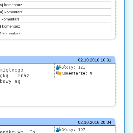
a)
komentarz
a)
komentarz
)
komentarz
)
komentarz
)
komentarz
)
komentarz
ał(a)
komentarz
ał(a)
komentarz
02.10.2016
16:31
komentarz
Głosy:
121
a)
komentarz
miętnego
Komentarze:
9
ęką. Teraz
sał(a)
komentarz
bawy są
)
komentarz
omentarz
komentarz
02.10.2016
20:34
Głosy:
197
andkowym. Co