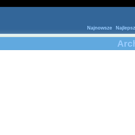
Najnowsze
Najleps
Arc