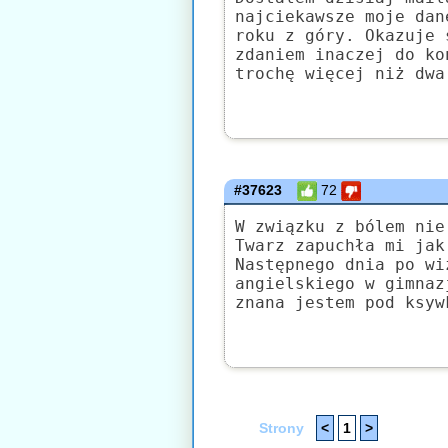
najciekawsze moje dan
roku z góry. Okazuje 
zdaniem inaczej do ko
trochę więcej niż dwa
#37623
72
W związku z bólem nie
Twarz zapuchła mi jak
Następnego dnia po wi
angielskiego w gimnaz
znana jestem pod ksyw
Strony
<
1
>