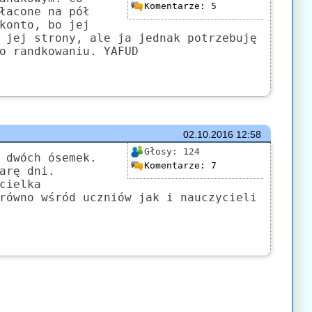
Komentarze:
5
łacone na pół
konto, bo jej
 jej strony, ale ja jednak potrzebuję
o randkowaniu. YAFUD
02.10.2016
12:58
Głosy:
124
 dwóch ósemek.
Komentarze:
7
arę dni.
cielka
równo wśród uczniów jak i nauczycieli