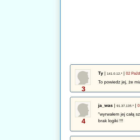
Ty
|
|
02 Paźd
141.0.12.*
To powiedz jej, że mi
3
ja_was
|
|
0
91.37.135.*
"wyrwałem jej całą s
4
brak logiki !!!