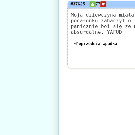
#37625
77
Moja dziewczyna miała
pocałunku zahaczył o 
panicznie boi się ze 
absurdalne. YAFUD
«Poprzednia wpadka