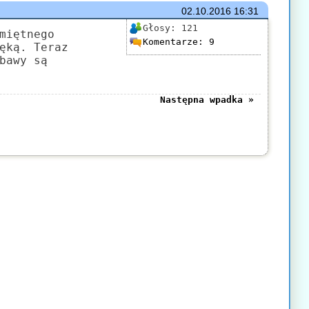
02.10.2016
16:31
Głosy:
121
miętnego
Komentarze:
9
ęką. Teraz
bawy są
Następna wpadka »