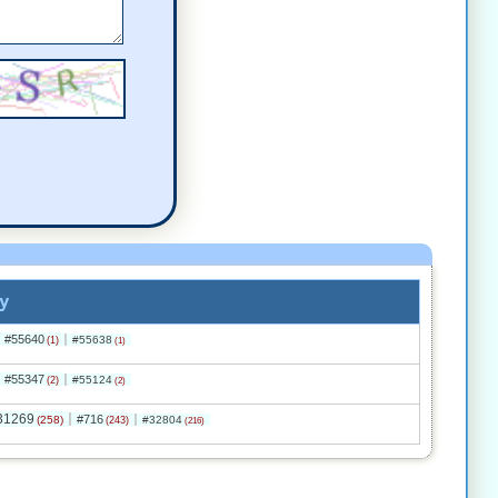
y
#55640
#55638
(1)
(1)
#55347
#55124
(2)
(2)
31269
#716
(258)
#32804
(243)
(216)