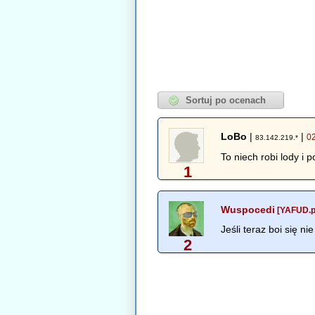
LoBo
|
|
0
83.142.219.*
To niech robi lody i p
1
Wuspocedi
[YAFUD.p
Jeśli teraz boi się 
2