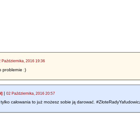
2 Października, 2016 19:36
o problemie :)
|
l]
02 Października, 2016 20:57
nie tylko całowania to już możesz sobie ją darować. #ZłoteRadyYafudowi