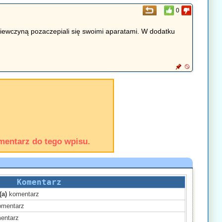
0
dziewczyną pozaczepiali się swoimi aparatami. W dodatku
mentarz do tego wpisu.
Komentarz
(a)
komentarz
mentarz
entarz