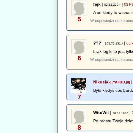
fejk
|
|
03 Pa
82.32.229.*
A od kiedy to w snac
5
W odpowiedzi na komen
???
|
|
03 
195.72.151.*
brak logiki to jest ty
6
W odpowiedzi na komen
Nikusiak
[YAFUD.pl]
Było kiedyś coś bard
7
WitoWit
|
|
78.11.113.*
Po prostu Twoja dzie
8