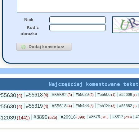
Nick
Kod z
obrazka
Najczęściej komentowane tekst
#55630
#55618
#55582
#55629
#55606
#55609
(4)
(4)
(3)
(2)
(1)
(1)
#55630
#55319
#55618
#55488
#55125
#55582
(4)
(4)
(4)
(3)
(3)
(3)
#12039
#3890
#20916
#8676
#8617
#
(1441)
(526)
(399)
(315)
(293)