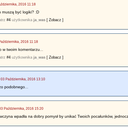
ździernika, 2016 11:18
h muszą być logiki? :D
atrz
#4
użytkownika
ja_was
[ Zobacz ]
Października, 2016 11:18
lko w twoim komentarzu...
atrz
#4
użytkownika
ja_was
[ Zobacz ]
|
03 Października, 2016 13:10
zo podobnego...
03 Października, 2016 15:20
wczyna wpadła na dobry pomysł by unikać Twoich pocałunków, jednocześn