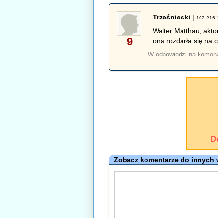
Trześnieski
|
103.216.
Walter Matthau, akto
9
ona rozdarła się na c
W odpowiedzi na komen
D
Zobacz komentarze do innych