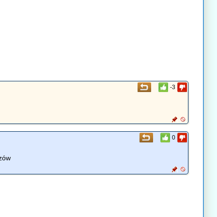
-3
0
czów