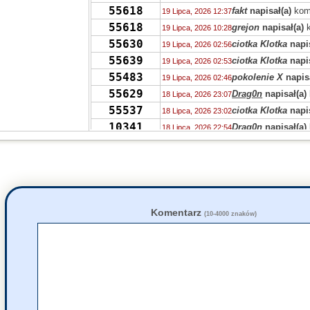
55618
fakt
napisał(a)
kom
19 Lipca, 2026 12:37
55618
grejon
napisał(a)
k
19 Lipca, 2026 10:28
55630
ciotka Klotka
napis
19 Lipca, 2026 02:56
55639
ciotka Klotka
napis
19 Lipca, 2026 02:53
55483
pokolenie X
napisa
19 Lipca, 2026 02:46
55629
Drag0n
napisał(a)
18 Lipca, 2026 23:07
55537
ciotka Klotka
napis
18 Lipca, 2026 23:02
10341
Drag0n
napisał(a)
18 Lipca, 2026 22:54
55606
Grejon
napisał(a)
18 Lipca, 2026 19:53
55600
zdziwiony
napisał
18 Lipca, 2026 13:54
55640
Tricksteros
napisa
18 Lipca, 2026 10:55
55630
Gdhfg
napisał(a)
k
18 Lipca, 2026 10:20
55618
Gdhfg
napisał(a)
k
18 Lipca, 2026 10:17
Komentarz
(10-4000 znaków)
55618
Tunn
napisał(a)
ko
17 Lipca, 2026 23:44
55609
zdziwiony
napisał
17 Lipca, 2026 18:10
55634
samezrp
napisał(a
17 Lipca, 2026 17:49
55629
zdziwiony
napisał
17 Lipca, 2026 11:06