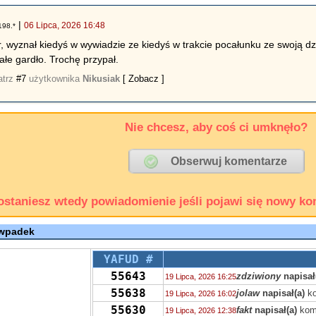
|
06 Lipca, 2026 16:48
198.*
r, wyznał kiedyś w wywiadzie ze kiedyś w trakcie pocałunku ze swoją 
ałe gardło. Trochę przypał.
atrz
#7
użytkownika
Nikusiak
[ Zobacz ]
Nie chcesz, aby coś ci umknęło?
ostaniesz wtedy powiadomienie jeśli pojawi się nowy ko
 wpadek
YAFUD #
55643
zdziwiony
napisał
19 Lipca, 2026 16:25
55638
jolaw
napisał(a)
ko
19 Lipca, 2026 16:02
55630
fakt
napisał(a)
kom
19 Lipca, 2026 12:38