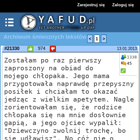
Zarejestruj się
Zaloguj się
Archiwum śmiesznych tekstów
<
1
>
#21330
974
13.01.2013
1338
Zostałam po raz pierwszy
45
zaproszony na obiad do
mojego chłopaka. Jego mama
przygotowała naprawdę przepyszny
posiłek i chciałam to okazać
jedząc z wielkim apetytem. Nagle
zorientowałam się, że rodzice
chłopaka się na mnie dosłownie
gapią, a jego ojciec wypalił:
"Dziewczyno zwolnij trochę, bo
się udławisz". No cóż nie o