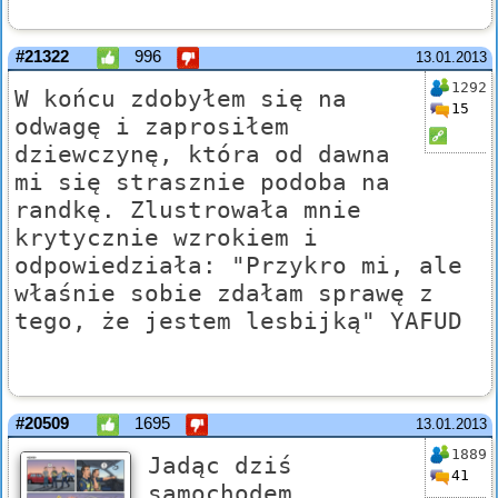
#21322
996
13.01.2013
1292
W końcu zdobyłem się na
15
odwagę i zaprosiłem
dziewczynę, która od dawna
mi się strasznie podoba na
randkę. Zlustrowała mnie
krytycznie wzrokiem i
odpowiedziała: "Przykro mi, ale
właśnie sobie zdałam sprawę z
tego, że jestem lesbijką" YAFUD
#20509
1695
13.01.2013
1889
Jadąc dziś
41
samochodem