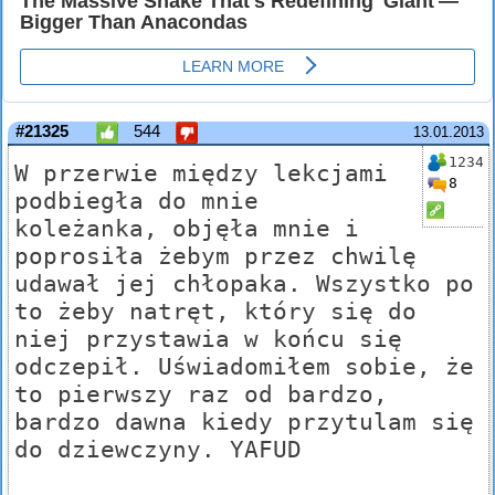
#21325
544
13.01.2013
1234
W przerwie między lekcjami
8
podbiegła do mnie
koleżanka, objęła mnie i
poprosiła żebym przez chwilę
udawał jej chłopaka. Wszystko po
to żeby natręt, który się do
niej przystawia w końcu się
odczepił. Uświadomiłem sobie, że
to pierwszy raz od bardzo,
bardzo dawna kiedy przytulam się
do dziewczyny. YAFUD